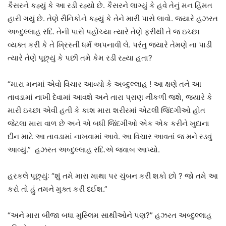
કૈસરને કહ્યું કે આ રડી રહ્યો છે. કૈસરને લાગ્યું કે હવે તેનું મન હિંમત
હારી ગયું છે. તેણે સૈનિકોને કહ્યું કે તેને મારી પાસે લાવો. જ્યારે હઝરત
અબ્દુલ્લાહ રદિ. તેની પાસે પહોંચ્યા ત્યારે તેણે ફરીથી તે જ ઇચ્છા
વ્યક્ત કરી કે તે ખ્રિસ્તી ધર્મ અપનાવી લે. પરંતુ જ્યારે તેમણે ના પાડી
ત્યારે તેણે પૂછ્યું કે પછી તમે કેમ રડી રહ્યા હતા?
“મારા મનમાં એવો વિચાર આવ્યો કે અબ્દુલ્લાહ ! આ ક્ષણે તને આ
તાવડામાં નાખી દેવામાં આવશે અને તારા પ્રાણ નીકળી જશે, જ્યારે કે
મારી ઇચ્છા એવી હતી કે કાશ મારા શરીરમાં એટલી જિંદગીઓ હોત
જેટલા મારા વાળ છે અને એ બધી જિંદગીઓ એક એક કરીને ખુદાના
દીન માટે આ તાવડામાં નાખવામાં આવે. આ વિચાર આવતાં જ મને રડવું
આવ્યું.” હઝરત અબ્દુલ્લાહ રદિ.એ જવાબ આપ્યો.
હરકલે પૂછ્યુંઃ “શું તમે મારા માથા પર ચુંબન કરી શકો છો ? જો તમે આ
કરો તો હું તમને મુક્ત કરી દઈશ.”
“અને મારા બીજા બધા મુસ્લિમ સાથીઓને પણ?” હઝરત અબ્દુલ્લાહ