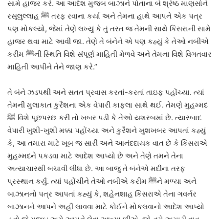
સામે હાજર કરે. આ આદેશ મુજબ બાઝાને પોતાના બે શ્રેષ્ઠ માણસોને
રસૂલુલ્લાહ ﷺ તરફ રવાના કર્યા અને તેમના હાથે આપને એક પત્ર
પણ મોકલ્યો, જેમાં તેણે લખ્યું કે તું તરત જ તેમની સાથે કિસરાની સામે
હાજર થવા માટે આવી જા. તેણે તે બંનેને એ પણ કહ્યું કે તેઓ નબીએ
કરીમ ﷺની સ્થિતિ વિશે સંપૂર્ણ માહિતી મેળવે અને તેમના વિશે વિગતવાર
માહિતી આપીને તેને જાણ કરે.”
તે બંને ઝડપથી અને સતત પ્રવાસ કરતાં-કરતાં તાઇફ પહોંચ્યા. ત્યાં
તેમની મુલાકાત કુરૈશના એક વેપારી કાફલા સાથે થઈ. તેમણે મુહમ્મદ
ﷺ વિશે પૂછપરછ કરી તો ખબર પડી કે તેઓ યશરબમાં છે. ત્યારબાદ
વેપારી ખુશી-ખુશી મક્કા પહોંચ્યા અને કુરૈશને ખુશખબર આપતાં કહ્યું
કે, આ તમારા માટે ખૂબ જ સારી અને આનંદદાયક વાત છે કે કિસરાએ
મુહમ્મદને પકડવા માટે આદેશ આપ્યો છે અને તેણે તમને તેના
અત્યાચારથી બચાવી લીધા છે. આ બાજુ તે બંનેએ મદીના તરફ
પ્રસ્થાન કર્યું. ત્યાં પહોંચીને તેઓ નબીએ કરીમ ﷺને મળ્યા અને
બાઝાનનો પત્ર આપતાં કહ્યું કે, શહેનશાહ કિસરાએ તેના ગવર્નર
બાઝાનને આપને અહીં લાવવા માટે કોઈને મોકલવાનો આદેશ આપ્યો