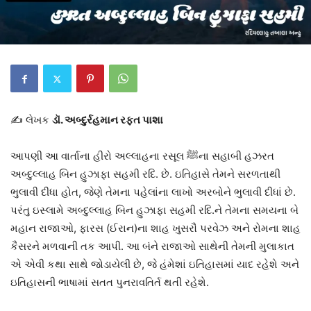
✍️ લેખક
ડૉ. અબ્દુર્રહમાન રફત પાશા
આપણી આ વાર્તાના હીરો અલ્લાહના રસૂલ ﷺના સહાબી હઝરત
અબ્દુલ્લાહ બિન હુઝાફા સહમી રદિ. છે. ઇતિહાસે તેમને સરળતાથી
ભુલાવી દીધા હોત, જેણે તેમના પહેલાંના લાખો અરબોને ભુલાવી દીધાં છે.
પરંતુ ઇસ્લામે અબ્દુલ્લાહ બિન હુઝાફા સહમી રદિ.ને તેમના સમયના બે
મહાન રાજાઓ, ફારસ (ઈરાન)ના શાહ ખુસરૌ પરવેઝ અને રોમના શાહ
કૈસરને મળવાની તક આપી. આ બંને રાજાઓ સાથેની તેમની મુલાકાત
એ એવી કથા સાથે જોડાયેલી છે, જે હંમેશાં ઇતિહાસમાં યાદ રહેશે અને
ઇતિહાસની ભાષામાં સતત પુનરાવતિર્ત થતી રહેશે.