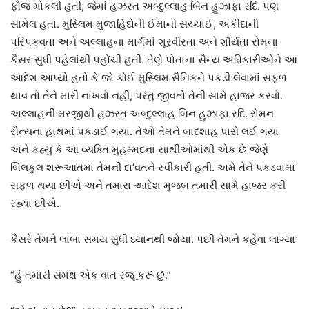
ફૌજ મોકલી હતી, જેમાં હઝરત અબ્દુલ્લાહ બિન હુઝાફા રદિ. પણ
સામેલ હતા. મુસ્લિમ મુજાહિદોની ઈમાની સચ્ચાઈ, અકીદાની
પરિપકવતા અને અલ્લાહના માર્ગમાં શૂરવીરતા અને શૌર્યતા રોમના
કૈસર સુધી પહેલાંથી પહોંચી હતી. તેણે પોતાના સૈન્ય અધિકારીઓને આ
આદેશ આપ્યો હતો કે જો કોઈ મુસ્લિમ સૈનિકને પકડી લેવામાં સફળ
થાવ તો તેને મારી નાખવો નહીં, પરંતુ જીવતો તેની સામે હાજર કરવો.
અલ્લાહની મરજીથી હઝરત અબ્દુલ્લાહ બિન હુઝાફા રદિ. રોમન
સૈન્યના હાથમાં પકડાઈ ગયા. તેઓ તેમને બાદશાહ પાસે લઈ ગયા
અને કહ્યું કે આ વ્યક્તિ મુહમ્મદના સાથીઓમાંથી એક છે જેણે
બિલકુલ શરૂઆતમાં તેમની દા’વતને સ્વીકારી હતી. અમે તેને પકડવામાં
સફળ થયા છીએ અને તમારા આદેશ મુજબ તમારી સામે હાજર કરી
રહ્યા છીએ.
કૈસરે તેમને લાંબા સમય સુધી ધ્યાનથી જોયા. પછી તેમને કહેવા લાગ્યાઃ
“હું તમારી સમક્ષ એક વાત રજૂ કરૂં છું.”