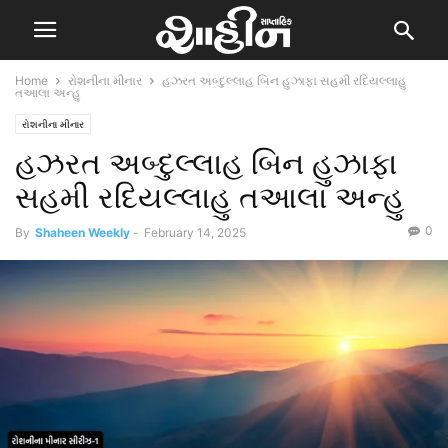
Home
રોશનીના મીનાર
હઝરત અબ્દુલ્લાહ બિન હુઝાફા સહમી રદિયલ્લાહુ
તઆલા અન્હુ
રોશનીના મીનાર
હઝરત અબ્દુલ્લાહ બિન હુઝાફા
સહમી રદિયલ્લાહુ તઆલા અન્હુ
0
By
Shaheen Weekly
-
February 14, 2025