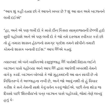
“આપ શું કહી રહ્યા છો તે આપને ખબર છે ? શું આ વાત અમે બાઝાનને
લખી દઈએ”
“હા, અને એ પણ લખી દો કે મારો દીન કિસરા સામ્રાજ્યની છેલ્લી હદો
સુધી પહોંચશે અને એ પણ લખી દો કે જો તમે ઇસ્લામ સ્વીકાર કરો છો
તો હું તમારા શાસન હેઠળનો સમગ્ર પ્રદેશ તમને સોંપીને તમારી
કોમનો શાસક બનાવી દઈશ.” આપ ﷺએ કહ્યું.
ત્યારબાદ એ બંને વ્યક્તિઓ રસૂલુલ્લાહ ﷺ પાસેથી વિદાય લઈને
બાઝાન પાસે પહોંચ્યા અને આપ ﷺ દ્વારા આપેલી ખબરથી તેમને
વાકેફ કર્યા. બાઝાન બોલ્યો કે જો મુહમ્મદની આ વાત સાચી છે તો
નિશ્ચિતરૂપે તે અલ્લાહના નબી છે, અને જો આવું નથી તો હું વિચાર
કરીશ કે મને તેમની સાથે કેવું વર્તન કરવું જોઈએ. પછી તેના થોડા જ
દિવસો પછી ‘શિરવીય’નો પત્ર બાઝાન પાસે પહોંચ્યો, જેમાં તેણે લખ્યું
હતું કેઃ