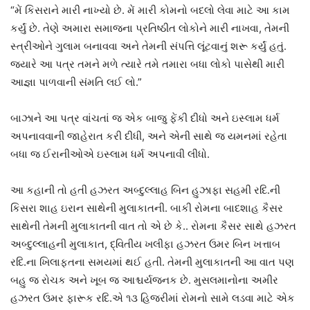
“મેં કિસરાને મારી નાખ્યો છે. મેં મારી કોમનો બદલો લેવા માટે આ કામ
કર્યું છે. તેણે અમારા સમાજના પ્રતિષ્ઠીત લોકોને મારી નાખવા, તેમની
સ્ત્રીઓને ગુલામ બનાવવા અને તેમની સંપત્તિ લૂંટવાનું શરૂ કર્યું હતું.
જ્યારે આ પત્ર તમને મળે ત્યારે તમે તમારા બધા લોકો પાસેથી મારી
આજ્ઞા પાળવાની સંમતિ લઈ લો.”
બાઝાને આ પત્ર વાંચતાં જ એક બાજુ ફેંકી દીધો અને ઇસ્લામ ધર્મ
અપનાવવાની જાહેરાત કરી દીધી, અને એની સાથે જ યમનમાં રહેતા
બધા જ ઈરાનીઓએ ઇસ્લામ ધર્મ અપનાવી લીધો.
આ કહાની તો હતી હઝરત અબ્દુલ્લાહ બિન હુઝાફા સહમી રદિ.ની
કિસરા શાહ ઇરાન સાથેની મુલાકાતની. બાકી રોમના બાદશાહ કૈસર
સાથેની તેમની મુલાકાતની વાત તો એ છે કે.. રોમના કૈસર સાથે હઝરત
અબ્દુલ્લાહની મુલાકાત, દ્વિતીય ખલીફા હઝરત ઉમર બિન ખત્તાબ
રદિ.ના ખિલાફતના સમયમાં થઈ હતી. તેમની મુલાકાતની આ વાત પણ
બહુ જ રોચક અને ખૂબ જ આશ્ચર્યજનક છે. મુસલમાનોના અમીર
હઝરત ઉમર ફારૂક રદિ.એ ૧૩ હિજરીમાં રોમનો સામે લડવા માટે એક