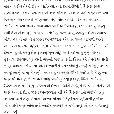
સહન કરીને તેઓ ઈરાન પહોંચ્યા. ત્યાં દરબારીઓને કિસરા સાથે
મુલાકાતની ઇચ્છા વ્યક્ત કરી અને પોતાની સાથે લાવેલો પત્ર બતાવ્યો.
કિસરાને આ વાતની જાણ થતાં તેણે પોતાના દરબારને સજાવવાનો
આદેશ આપ્યો અને તમામ મોટા અધિકારીઓને હાજર રહેવાનું કહ્યું.
બધી તૈયારીઓ પૂરી થયા બાદ તેણે હઝરત અબ્દુલ્લાહ રદિ.ને દરબારમાં
બોલાવ્યા. તે સમયે હઝરત અબ્દુલ્લાહ એક સામાન્ય ધાબળો અને
સામાન્ય પહેરણ પહેરેલા હતા. તેમના દેખાવમાંથી બદ્દૂ અરબોની સાદગી
દેખાતી હતી. પરંતુ તેમનું માથું ખૂબ મોટું અને કદ લાંબું હતું. તેમના
હૃદયમાં ઇસ્લામ પ્રત્યેનો જુસ્સો ભરપૂર હતો. કિસરાએ તેમને પોતાની
તરફ આવતા જોયા તો એક દરબારીને પત્ર લેવાનું કહ્યું. પરંતુ હઝરત
અબ્દુલ્લાહે કહ્યું કે નહીં ! અલ્લાહના રસૂલ ﷺનો આદેશ છે કે હું આ
પત્ર પોતાના હાથે આપને આપું અને હું રસૂલુલ્લાહ ﷺના આદેશનું
ઉલ્લંઘન ન કરી શકું. કિસરાએ દરબારીઓને કહ્યું કે છોડી દો, તેને મારી
પાસે આવવા દો. હઝરત અબ્દુલ્લાહ રદિ.એ કિસરા પાસે જઈને પત્ર
આપ્યો અને તેણે પોતાના અરબ સચિવ (જે હીરાનો રહેવાસી હતો)ને
બોલાવીને પત્ર ખોલવાનો આદેશ આપ્યો. સચિવે પત્ર ખોલીને વાંચવાનું
શરૂ કર્યું.