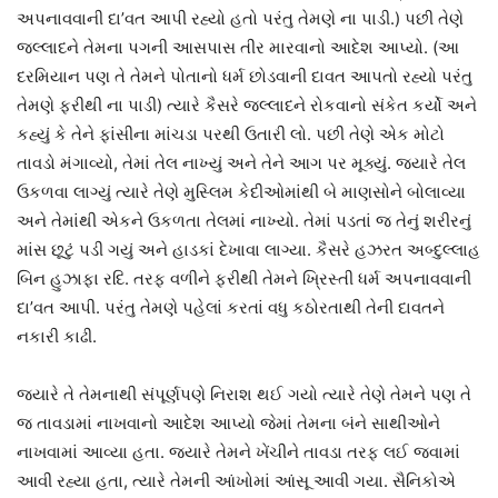
અપનાવવાની દા’વત આપી રહ્યો હતો પરંતુ તેમણે ના પાડી.) પછી તેણે
જલ્લાદને તેમના પગની આસપાસ તીર મારવાનો આદેશ આપ્યો. (આ
દરમિયાન પણ તે તેમને પોતાનો ધર્મ છોડવાની દાવત આપતો રહ્યો પરંતુ
તેમણે ફરીથી ના પાડી) ત્યારે કૈસરે જલ્લાદને રોકવાનો સંકેત કર્યો અને
કહ્યું કે તેને ફાંસીના માંચડા પરથી ઉતારી લો. પછી તેણે એક મોટો
તાવડો મંગાવ્યો, તેમાં તેલ નાખ્યું અને તેને આગ પર મૂક્યું. જ્યારે તેલ
ઉકળવા લાગ્યું ત્યારે તેણે મુસ્લિમ કેદીઓમાંથી બે માણસોને બોલાવ્યા
અને તેમાંથી એકને ઉકળતા તેલમાં નાખ્યો. તેમાં પડતાં જ તેનું શરીરનું
માંસ છૂટું પડી ગયું અને હાડકાં દેખાવા લાગ્યા. કૈસરે હઝરત અબ્દુલ્લાહ
બિન હુઝાફા રદિ. તરફ વળીને ફરીથી તેમને ખ્રિસ્તી ધર્મ અપનાવવાની
દા’વત આપી. પરંતુ તેમણે પહેલાં કરતાં વધુ કઠોરતાથી તેની દાવતને
નકારી કાઢી.
જ્યારે તે તેમનાથી સંપૂર્ણપણે નિરાશ થઈ ગયો ત્યારે તેણે તેમને પણ તે
જ તાવડામાં નાખવાનો આદેશ આપ્યો જેમાં તેમના બંને સાથીઓને
નાખવામાં આવ્યા હતા. જ્યારે તેમને ખેંચીને તાવડા તરફ લઈ જવામાં
આવી રહ્યા હતા, ત્યારે તેમની આંખોમાં આંસૂ આવી ગયા. સૈનિકોએ