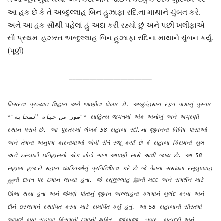
આ હક છે કે તે અબ્દુલ્લાહ બિન હુઝાફા રદિ.ના માથાને ચુંબન કરે.
અને આ હક સૌથી પહેલાં હું અદા કરી રહ્યો છું અને પછી ખલીફાએ
સૌ પ્રથમ હઝરત અબ્દુલ્લાહ બિન હુઝાફા રદિ.ના માથાને ચુંબન કર્યું.
(પૂર્ણ)
________________________
મિસરના પ્રખ્યાત વિદ્વાન અને જાણીતા લેખક ડૉ. અબ્દુર્રહમાન રફત પાશાનું પુસ્તક
*"صور من حياة الصحابة"* સાહિત્ય જગતમાં એક અનોખું અને અગ્રણી
સ્થાન ધરાવે છે. આ પુસ્તકમાં લેખકે 58 સહાબા રદી.ના જીવનના વિવિધ પાસાઓ
અને તેમના અનુપમ કારનામાઓ એવી રીતે રજૂ કર્યા છે કે સહાબા કિરામનો યુગ
અને ઇસ્લામી ઇતિહાસનો એક મોટો ભાગ આપણી સામે આવી જાય છે. આ 58
સહાબા હજારો મહાન વ્યક્તિઓનું પ્રતિનિધિત્વ કરે છે જે તેમના સમયમાં રસૂલુલ્લાહ
ﷺની દાવત પર ઇમાન લાવ્યા હતા, જે રસૂલુલ્લાહ ﷺની મદદ અને સમર્થન માટે
ઊભા થયા હતા અને જેમણે પોતાનું જીવન અલ્લાહના કલમાને બુલંદ કરવા અને
દીને ઇસ્લામને સ્થાપિત કરવા માટે સમર્પિત કર્યું હતું. આ 58 સહાબાની સીરતમાં
આપણે બધા સહાબા કિરામની ઇમાની શક્તિ, જાંબાજી, સબર, બહાદુરી અને