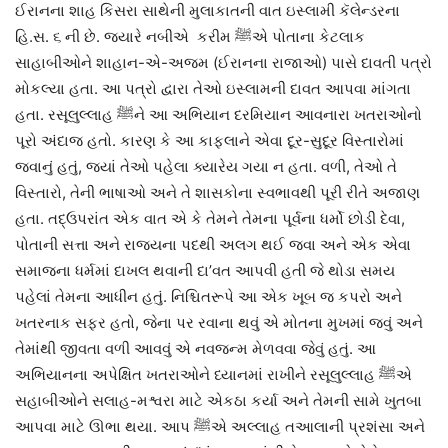
ઈરાનના શાહ કિસરા સાથેની મુલાકાતની વાત ઇસ્લામી કૅલેન્ડરના
હિ.સ. ૬ ની છે. જ્યારે નબીએ કરીમ ﷺએ પોતાના કેટલાક
સાહાબીઓને શાહાન-એ-અજમ (ઈરાનના રાજાઓ) પાસે દાવતી પત્રો
મોકલ્યા હતા. આ પત્રો દ્વારા તેઓ ઇસ્લામની દાવત આપવા માંગતા
હતા. રસૂલુલ્લાહ ﷺને આ અભિયાન દરમિયાન આવનારા ખતરાઓનો
પૂરો અંદાજ હતો. કારણ કે આ કાફલાને એવા દૂર-સુદૂર વિસ્તારોમાં
જવાનું હતું, જ્યાં તેઓ પહેલા ક્યારેય ગયા ન હતા. વળી, તેઓ તે
વિસ્તારો, તેની ભાષાઓ અને તે શાસકોના સ્વભાવથી પૂરી રીતે અજાણ
હતા. તદ્‌ઉપરાંત એક વાત એ કે તેમને તેમના પૂર્વના ધર્મો છોડી દેવા,
પોતાની સત્તા અને રાજ્યના પદથી અલગ થઈ જવા અને એક એવા
સમાજના ધર્મમાં દાખલ થવાની દા’વત આપવી હતી જે થોડા સમય
પહેલાં તેમના આધીન હતું. નિશ્ચિતરૂપે આ એક ખૂબ જ કપરો અને
ખતરનાક સફર હતો, જેના પર રવાના થવું એ મોતના મુખમાં જવું અને
તેમાંથી જીવતા વળી આવવું એ નવજન્મ મેળવવા જેવું હતું. આ
અભિયાનના અપેક્ષિત ખતરાઓને ધ્યાનમાં રાખીને રસૂલુલ્લાહ ﷺએ
સહાબીઓને સલાહ-મશ્વરા માટે એકઠા કર્યા અને તેમની સામે ખુતબા
આપવા માટે ઊભા થયા. આપ ﷺએ અલ્લાહ તઆલાની પ્રશંસા અને