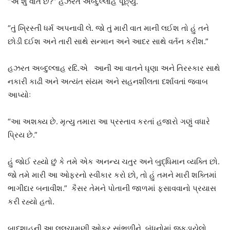
“એ શું વાત છે?” હઝરત અબ્દુલ્લાહે પૂછ્યું.
“તું ખ્રિસ્તી ધર્મ અપનાવી લે. જો તું મારી વાત માની લઈશ તો હું તને
છોડી દઈશ અને તારી સાથે સન્માન અને આદર સાથે વર્તન કરીશ.”
હઝરત અબ્દુલ્લાહ રદિ.એ આની આ વાતને ઘૃણા અને તિરસ્કાર સાથે
નકારી કાઢી અને અત્યંત સંયમ અને સહનશીલતા દર્શાવતાં જવાબ
આપ્યોઃ
“આ અશક્ય છે. મૃત્યુ તમારા આ પ્રસ્તાવ કરતાં હજારો ગણું વધારે
પ્રિય છે.”
હું જોઈ રહ્યો છું કે તમે એક અનન્ય ચતુર અને બુદ્ધિમાન વ્યક્તિ છો.
જો તમે મારી આ ઓફરનો સ્વીકાર કરો છો, તો હું તમને મારી શક્તિમાં
ભાગીદાર બનાવીશ.” કૈસર તેમને પોતાની જાળમાં ફસાવવાનો પ્રયાસ
કરી રહ્યો હતો.
બાદશાહની આ લલચામણી ઓફર સાંભળીને, બંધનોમાં જકડાયેલો