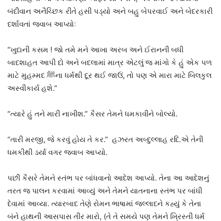
બંદીવાન અનૈચ્છિક રીતે હસી પડ્‌યો અને બહુ બેપરવાઈ અને બેદરકારી
દર્શાવતાં જવાબ આપ્યોઃ
“ખુદાની કસમ ! જો તમે મને આખા અરબ અને ઈરાનની બધી
બાદશાહત આપી દો અને બદલામાં માત્ર એટલું જ માંગો કે હું એક પળ
માટે મુહમ્મદ ﷺના ધર્મથી દૂર થઈ જાઉં, તો પણ એ મારા માટે બિલકુલ
અસ્વીકાર્ય હશે.”
“ત્યારે હું તને મારી નાખીશ.” કૈસર તેમને ધમકાવીને બોલ્યો.
“તારી મરજી, જે કરવું હોય તે કર.” હઝરત અબ્દુલ્લાહ રદિ.એ તેની
ધમકીથી ડર્યા વગર જવાબ આપ્યો.
પછી કૈસરે તેમને સ્તંભ પર બાંધવાનો આદેશ આપ્યો. તેના આ આદેશનું
તરત જ પાલન કરવામાં આવ્યું અને તેમને યાતનાના સ્તંભ પર બાંધી
દેવામાં આવ્યા. ત્યારબાદ તેણે રોમન ભાષામાં જલ્લાદને કહ્યું કે તેના
બંને હાથની આસપાસ તીર મારો, (તે તે સમયે પણ તેમને ખ્રિસ્તી ધર્મ