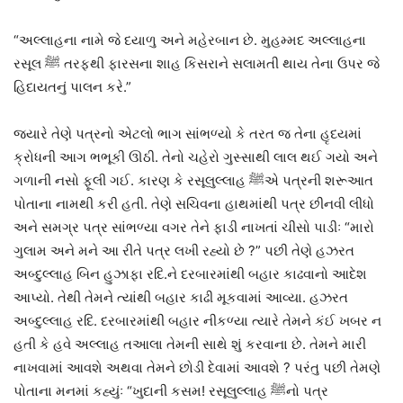
“અલ્લાહના નામે જે દયાળુ અને મહેરબાન છે. મુહમ્મદ અલ્લાહના
રસૂલ ﷺ તરફથી ફારસના શાહ કિસરાને સલામતી થાય તેના ઉપર જે
હિદાયતનું પાલન કરે.”
જ્યારે તેણે પત્રનો એટલો ભાગ સાંભળ્યો કે તરત જ તેના હૃદયમાં
ક્રોધની આગ ભભૂકી ઊઠી. તેનો ચહેરો ગુસ્સાથી લાલ થઈ ગયો અને
ગળાની નસો ફૂલી ગઈ. કારણ કે રસૂલુલ્લાહ ﷺએ પત્રની શરૂઆત
પોતાના નામથી કરી હતી. તેણે સચિવના હાથમાંથી પત્ર છીનવી લીધો
અને સમગ્ર પત્ર સાંભળ્યા વગર તેને ફાડી નાખતાં ચીસો પાડીઃ “મારો
ગુલામ અને મને આ રીતે પત્ર લખી રહ્યો છે ?” પછી તેણે હઝરત
અબ્દુલ્લાહ બિન હુઝાફા રદિ.ને દરબારમાંથી બહાર કાઢવાનો આદેશ
આપ્યો. તેથી તેમને ત્યાંથી બહાર કાઢી મૂકવામાં આવ્યા. હઝરત
અબ્દુલ્લાહ રદિ. દરબારમાંથી બહાર નીકળ્યા ત્યારે તેમને કંઈ ખબર ન
હતી કે હવે અલ્લાહ તઆલા તેમની સાથે શું કરવાના છે. તેમને મારી
નાખવામાં આવશે અથવા તેમને છોડી દેવામાં આવશે ? પરંતુ પછી તેમણે
પોતાના મનમાં કહ્યુંઃ “ખુદાની કસમ! રસૂલુલ્લાહ ﷺનો પત્ર