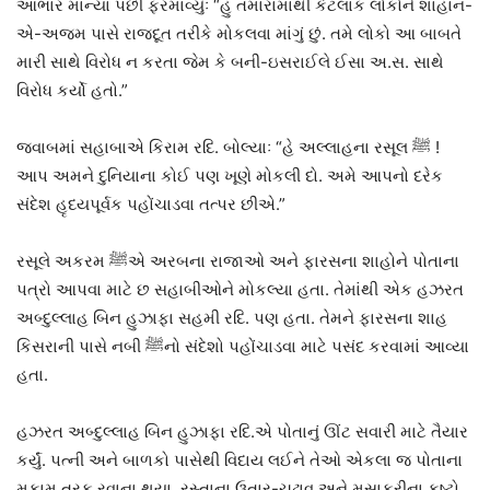
આભાર માન્યા પછી ફરમાવ્યુંઃ “હું તમારામાંથી કેટલાક લોકોને શાહાન-
એ-અજમ પાસે રાજદૂત તરીકે મોકલવા માંગું છું. તમે લોકો આ બાબતે
મારી સાથે વિરોધ ન કરતા જેમ કે બની-ઇસરાઈલે ઈસા અ.સ. સાથે
વિરોધ કર્યો હતો.”
જવાબમાં સહાબાએ કિરામ રદિ. બોલ્યાઃ “હે અલ્લાહના રસૂલ ﷺ !
આપ અમને દુનિયાના કોઈ પણ ખૂણે મોકલી દો. અમે આપનો દરેક
સંદેશ હૃદયપૂર્વક પહોંચાડવા તત્પર છીએ.”
રસૂલે અકરમ ﷺએ અરબના રાજાઓ અને ફારસના શાહોને પોતાના
પત્રો આપવા માટે છ સહાબીઓને મોકલ્યા હતા. તેમાંથી એક હઝરત
અબ્દુલ્લાહ બિન હુઝાફા સહમી રદિ. પણ હતા. તેમને ફારસના શાહ
કિસરાની પાસે નબી ﷺનો સંદેશો પહોંચાડવા માટે પસંદ કરવામાં આવ્યા
હતા.
હઝરત અબ્દુલ્લાહ બિન હુઝાફા રદિ.એ પોતાનું ઊંટ સવારી માટે તૈયાર
કર્યું. પત્ની અને બાળકો પાસેથી વિદાય લઈને તેઓ એકલા જ પોતાના
મુકામ તરફ રવાના થયા. રસ્તાના ઉતાર-ચઢાવ અને મુસાફરીના કષ્ટો