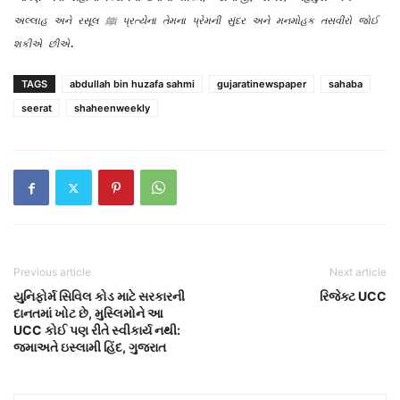
અલ્લાહ અને રસૂલ ﷺ પ્રત્યેના તેમના પ્રેમની સુંદર અને મનમોહક તસવીરો જોઈ
શકીએ છીએ.
TAGS
abdullah bin huzafa sahmi
gujaratinewspaper
sahaba
seerat
shaheenweekly
Previous article
Next article
યુનિફોર્મ સિવિલ કોડ માટે સરકારની
રિજેક્ટ UCC
દાનતમાં ખોટ છે, મુસ્લિમોને આ
UCC કોઈ પણ રીતે સ્વીકાર્ય નથી:
જમાઅતે ઇસ્લામી હિંદ, ગુજરાત