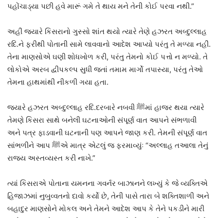
પહોંચાડ્‌યા પછી હવે મારૂં ગમે તે થાય મને તેની કોઈ પરવા નથી.”
અહીં જ્યારે કિસરાનો ગુસ્સો શાંત થયો ત્યારે તેણે હઝરત અબ્દુલ્લાહ
રદિ.ને ફરીથી પોતાની સામે લાવવાનો આદેશ આપ્યો પરંતુ તે મળ્યા નહીં.
તેના માણસોએ ઘણી શોધખોળ કરી, પરંતુ તેમનો કોઈ પત્તો ન મળ્યો. તે
લોકોએ અરબ દ્વીપકલ્પ સુધી જતાં તમામ માર્ગો તપાસ્યા, પરંતુ તેઓ
તેમના હાથમાંથી નીકળી ગયા હતા.
જ્યારે હઝરત અબ્દુલ્લાહ રદિ.દરબારે નબવી ﷺમાં હાજર થયા ત્યારે
તેમણે કિસરા સાથે બનેલી ઘટનાઓની સંપૂર્ણ વાત આપને સંભળાવી
અને પત્ર ફાડવાની ઘટનાની પણ આપને જાણ કરી. તેમની સંપૂર્ણ વાત
સાંભળીને આપ ﷺએ માત્ર એટલું જ ફરમાવ્યુંઃ “અલ્લાહ તઆલા તેનું
રાજ્ય અસ્તવ્યસ્ત કરી નાખે.”
ત્યાં કિસરાએ પોતાના યમનના ગવર્નર બાઝાનને લખ્યું કે જે વ્યક્તિએ
હિજાઝમાં નુબુવ્વતનો દાવો કર્યો છે, તેની પાસે તારા બે શક્તિશાળી અને
બહાદુર માણસોને મોકલ અને તેમને આદેશ આપ કે તેને પકડીને મારી