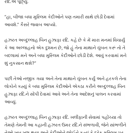
રદિ.એ પૂછ્યું.
“હા, બીજા બધા મુસ્લિમ કેદીઓને પણ તમારી સાથે છોડી દેવામાં
આવશે.” કૈસરે જવાબ આપ્યો.
હઝરત અબ્દુલ્લાહ બિન હુઝાફા રદિ. કહે છે કે મેં મારા મનમાં વિચાર્યું
કે આ અલ્લાહનો એક દુશ્મન છે, જો હું તેના માથાને ચુંબન કરૂં તો તે
બદલામાં મને અને બધા મુસ્લિમ કેદીઓને છોડી દેશે. આવું કરવામાં મને
શું નુકસાન થશે?”
પછી તેઓ નજીક ગયા અને તેના માથાને ચુંબન કર્યું અને હરકલે તેના
લોકોને કહ્યું કે બધા મુસ્લિમ કેદીઓને એકઠા કરીને અબ્દુલ્લાહ બિન
હુઝાફા રદિ.ને સોંપી દેવામાં આવે અને તેના આદેશનું પાલન કરવામાં
આવ્યું.
હઝરત અબ્દુલ્લાહ બિન હુઝાફા રદિ. ખલીફાની સેવામાં પહોંચ્યા તો
તેમણે તેમની આ કહાની હઝરત ઉમર રદિ.ને સંભળાવી, જેને સાંભળીને
તેઓ ખૂબ ખુશ થયા અને કેદીઓને જોઈને કહ્યું કે દરેક મુસ્લિમ પર