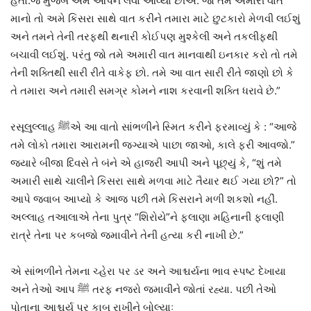
હતો.જે મુજબ અમે આપને લેવા આવ્યા છીએ. જો તમે અમારી વાત
માનો તો અમે કિસરા સાથે વાત કરીને તમારા માટે છુટકારો મેળવી લઈશું
અને તમને તેની તરફથી થનારી કોઈપણ મુશ્કેલી અને તકલીફથી
બચાવી લઈશું. પરંતુ જો તમે અમારી વાત માનવાથી ઇનકાર કરો તો તમે
તેની શક્તિથી સારી રીતે વાકેફ છો. તમે આ વાત સારી રીતે જાણો છો કે
તે તમારા અને તમારી સમગ્ર કોમને નાશ કરવાની શક્તિ ધરાવે છે.”
રસૂલુલ્લાહ ﷺએ આ વાતો સાંભળીને સ્મિત કરીને ફરમાવ્યું કે : “આજે
તમે લોકો તમારા આરામની જગ્યાએ પાછા જાઓ, કાલે ફરી આવજો.”
જ્યારે બીજા દિવસે તે બંને એ હાજરી આપી અને પૂછ્યું કે, “શું તમે
અમારી સાથે ચાલીને કિસરા સાથે મળવા માટે તૈયાર થઈ ગયા છો?” તો
આપે જવાબ આપ્યો કે આજ પછી તમે કિસરાને મળી શકશો નહીં.
અલ્લાહ તઆલાએ તેના પુત્ર “શિરોયે”ને ફલાણા મહિનાની ફલાણી
રાત્રે તેના પર કબજો જમાવીને તેની હત્યા કરી નાખી છે.”
એ સાંભળીને તેમના ચ્હેરા પર ડર અને આશ્ચર્યના ભાવ સ્પષ્ટ દેખાયા
અને તેઓ આપ ﷺ તરફ નજરો જમાવીને જોતાં રહ્યા. પછી તેઓ
પોતાના આશ્ચર્ય પર કાબૂ રાખીને બોલ્યાઃ