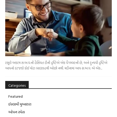
રસૂલે અકરમ સ.અ.વ.ની હૈસિયત દીની દૃષ્ટિએ એક પૈગમ્બરની છે, અને દુન્યવી દૃષ્ટિએ
આપનો દરજ્જો કોઈ મોટા બાદશાહથી ઓછો નથી. મદીનામાં આપ સ.અ.વ. એ એક...
Categories
Featured
ઈસ્લામી મુઆશરા
ઓપન સ્પેસ