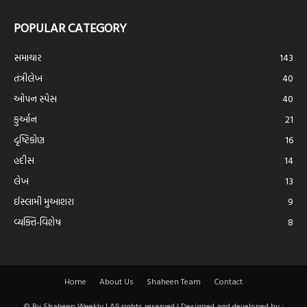
POPULAR CATEGORY
સમાચાર
143
તંત્રીલેખ
40
ઓપન સ્પેસ
40
કુર્આન
21
દૃષ્ટિકોણ
16
હદીસ
14
લેખ
13
ઈસ્લામી મુઆશરા
9
વ્યક્તિ-વિશેષ
8
Home
About Us
Shaheen Team
Contact
© By Shaheen Weekly | All rights reserved | Designed and developed by :