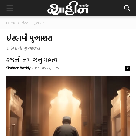
Home
ઈસ્લામી મુઆશરા
ઈસ્લામી મુઆશરા
ઈસ્લામી મુઆશરા
ફજ્રની નમાઝનું મહત્ત્વ
Shaheen Weekly
-
January 24, 2025
0