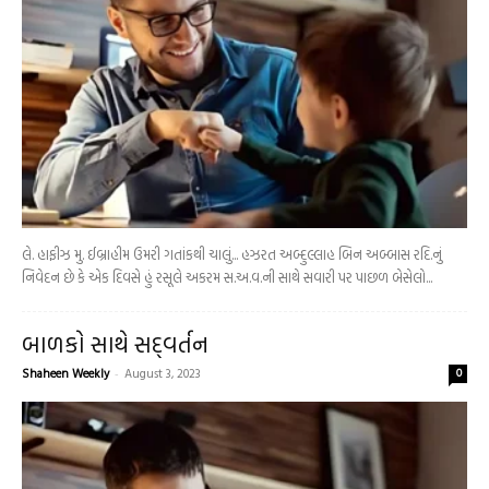
લે. હાફીઝ મુ. ઈબ્રાહીમ ઉમરી ગતાંકથી ચાલું... હઝરત અબ્દુલ્લાહ બિન અબ્બાસ રદિ.નું
નિવેદન છે કે એક દિવસે હું રસૂલે અકરમ સ.અ.વ.ની સાથે સવારી પર પાછળ બેસેલો...
બાળકો સાથે સદ્‌વર્તન
Shaheen Weekly
-
August 3, 2023
0