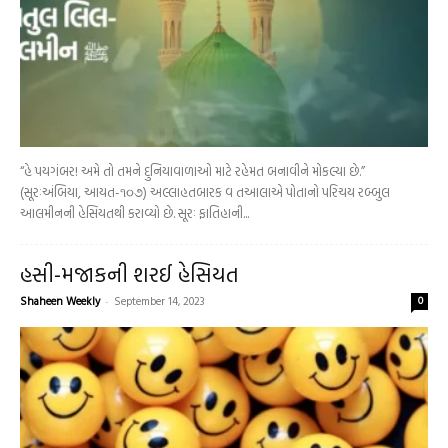
“હે પયગંબર! અમે તો તમને દુનિયાવાળાઓ માટે રહેમત બનાવીને મોકલ્યા છે.”
(સૂરઃઅંબિયા, આયત-૧૦૭) અલ્લાહતબારક વ તઆલાએ પોતાનો પરિચય રબ્બુલ
આલમીનની હેસિયતથી કરાવ્યો છે. સૂરઃ ફાતિહાની...
હસી-મજાકની શરઈ હેસિયત
Shaheen Weekly
-
September 14, 2023
0