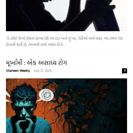
“હે લોકો જેઓ ઈમાન લાવ્યા છો! આ દારૂ અને જુગાર, વેદીઓ અને પાસાં, આ તમામ ગંદા
શેતાની કાર્યો છે, તેમનાથી બચો આશા છે કે...
મૂર્ખામી : એક અસાધ્ય રોગ
Shaheen Weekly
-
July 31, 2024
0