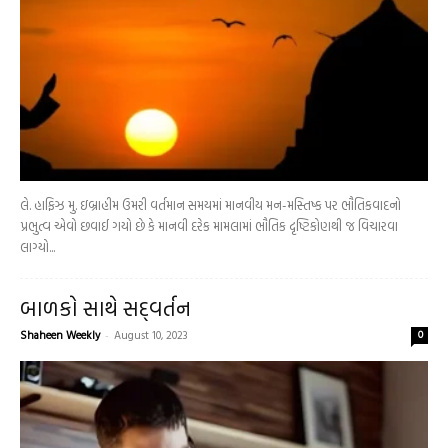
લે. હાફિઝ મુ. ઇબ્રાહીમ ઉમરી વર્તમાન સમયમાં માનવીય મન-મસ્તિષ્ક પર ભૌતિકવાદનો
પ્રભુત્વ એવો છવાઈ ગયો છે કે માનવી દરેક મામલામાં ભૌતિક દૃષ્ટિકોણથી જ વિચારવા
લાગ્યો...
બાળકો સાથે સદ્‌વર્તન
Shaheen Weekly
-
August 10, 2023
0