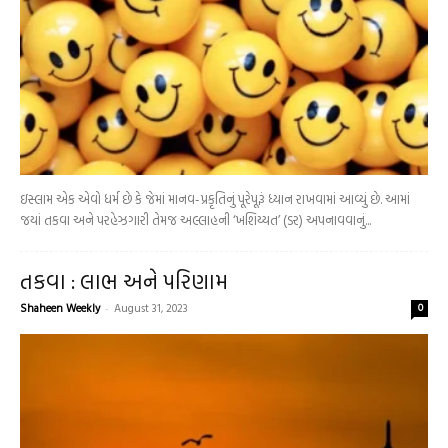
ઇસ્લામ એક એવો ધર્મ છે કે જેમાં માનવ-પ્રકૃતિનું પૂરેપૂરૂં ધ્યાન રાખવામાં આવ્યું છે. આમાં
જયાં તકવા અને પરહેઝગારી તેમજ અલ્લાહની ‘ખશિય્યત’ (ડર) અપનાવવાનું...
તકવા : લાભ અને પરિણામ
Shaheen Weekly
-
August 31, 2023
0