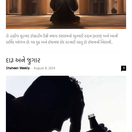
લે. હાફીઝ મુહમ્મદ ઈબ્રાહીમ ઉમ્રી નમાઝ ઇસ્લામનો બુન્યાદી રુક્‌ન (સ્તંભ) અને આની
ધાર્મિક ઓળખ છે. આ કુફ્ર અને ઈમાનમાં ભેદ કરનારી વસ્તુ છે. ઈમાનની નિશાની...
દારૂ અને જુગાર
Shaheen Weekly
-
August 8, 2024
0