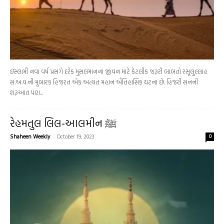
ઇસ્લામી નવા વર્ષ પ્રસંગે દરેક મુસલમાનના જીવન માટે કેટલીક જરૂરી બાબતો રસૂલુલ્લાહ
સ.અ.વ.ની મુબારક હિજરત એક અત્યંત મહાન ઐતિહાસિક ઘટના છે. હિજરી સનની
શરૂઆત પણ...
રેહમતુલ લિલ-આલમીન ﷺ
Shaheen Weekly
-
October 19, 2023
0