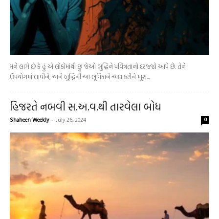
મને લાગે છે કે હું એ લોકોમાંથી છું જેઓ બુદ્ધિને પવિત્રતાનો દરજ્જો આપે છે. તેને
ઉપયોગમાં લાવીને, અને બુદ્ધિની આ ભૂમિકાને અદા કરીને ખુશ...
હિજરતે નબવી સ.અ.વ.થી તારવેલા બોધ
Shaheen Weekly
-
July 26, 2024
0