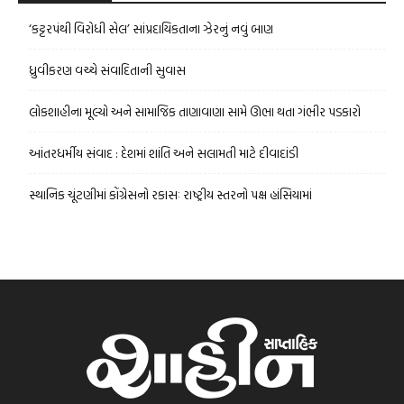
‘કટ્ટરપંથી વિરોધી સેલ’ સાંપ્રદાયિકતાના ઝેરનું નવું બાણ
ધ્રુવીકરણ વચ્ચે સંવાદિતાની સુવાસ
લોકશાહીના મૂલ્યો અને સામાજિક તાણાવાણા સામે ઊભા થતા ગંભીર પડકારો
આંતરધર્મીય સંવાદ : દેશમાં શાંતિ અને સલામતી માટે દીવાદાંડી
સ્થાનિક ચૂંટણીમાં કોંગ્રેસનો રકાસઃ રાષ્ટ્રીય સ્તરનો પક્ષ હાંસિયામાં