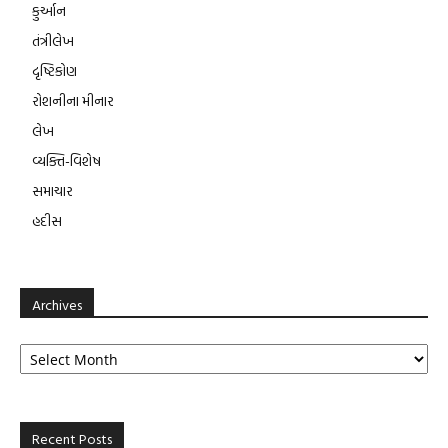
કુર્આન
તંત્રીલેખ
દૃષ્ટિકોણ
રોશનીના મીનાર
લેખ
વ્યક્તિ-વિશેષ
સમાચાર
હદીસ
Archives
Archives
Recent Posts