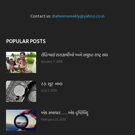
Contact us:
shaheenweekly@yahoo.co.in
POPULAR POSTS
રોહિંગ્યાઈ શરણાર્થીઓ અને સંયુકત રાષ્ટ્ર સંઘ
January 7, 2018
ર૭. સૂરઃ નમ્લ
July 1, 2018
એક સમાચાર……. એક દૃષ્ટિબિંદુ
February 25, 2018