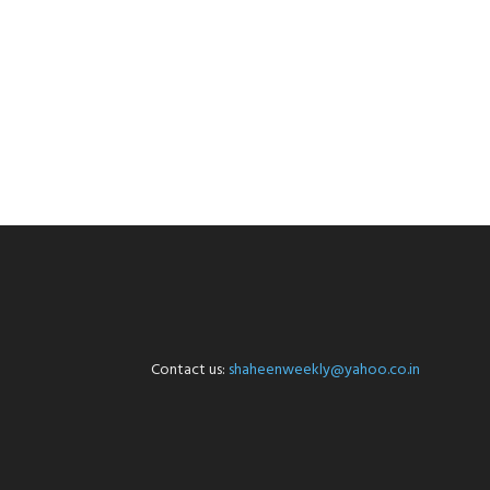
Contact us:
shaheenweekly@yahoo.co.in