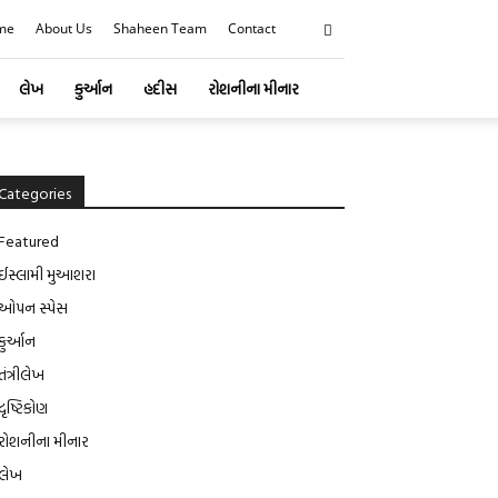
me
About Us
Shaheen Team
Contact
લેખ
કુર્આન
હદીસ
રોશનીના મીનાર
Categories
Featured
ઈસ્લામી મુઆશરા
ઓપન સ્પેસ
કુર્આન
તંત્રીલેખ
દૃષ્ટિકોણ
રોશનીના મીનાર
લેખ