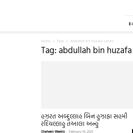
Shaheen
Gujarati
Weekly
Newspaper
E
Home
Tags
Abdullah bin huzafa sahmi
Tag: abdullah bin huzafa
હઝરત અબ્દુલ્લાહ બિન હુઝાફા સહમી
રદિયલ્લાહુ તઆલા અન્હુ
Shaheen Weekly
-
February 14, 2025