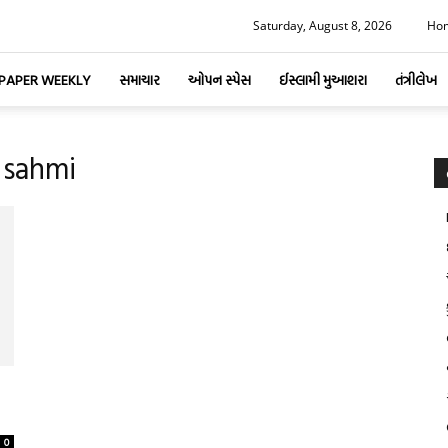
Saturday, August 8, 2026
Ho
-PAPER WEEKLY
સમાચાર
ઓપન સ્પેસ
ઈસ્લામી મુઆશરા
તંત્રીલેખ
 sahmi
0