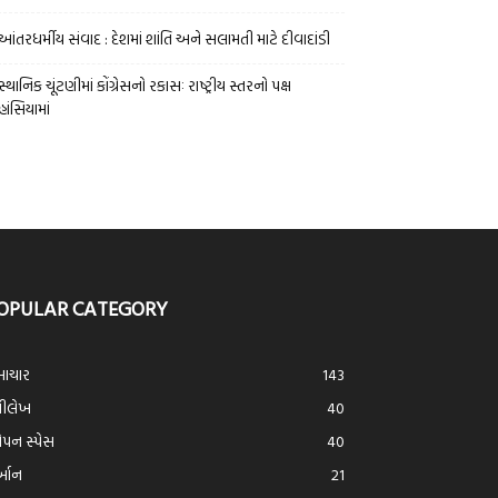
આંતરધર્મીય સંવાદ : દેશમાં શાંતિ અને સલામતી માટે દીવાદાંડી
સ્થાનિક ચૂંટણીમાં કોંગ્રેસનો રકાસઃ રાષ્ટ્રીય સ્તરનો પક્ષ
હાંસિયામાં
OPULAR CATEGORY
ાચાર
143
્રીલેખ
40
ન સ્પેસ
40
ર્આન
21