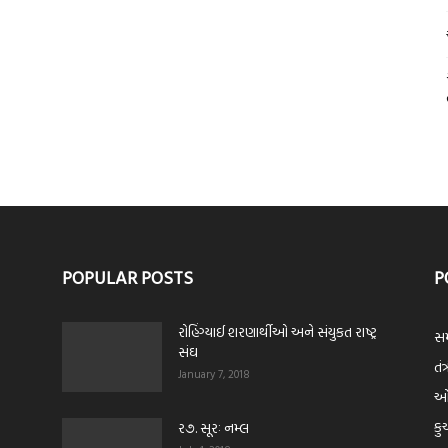
POPULAR POSTS
P
રોહિંગ્યાઈ શરણાર્થીઓ અને સંયુકત રાષ્ટ્ર
સમ
સંઘ
તંત
January 7, 2018
ઓપ
કુ
ર૭. સૂરઃ નમ્લ