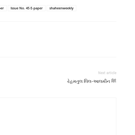
per
Issue No. 45 E-paper
shaheenweekly
Next article
રેહમતુલ લિલ-આલમીન ﷺ