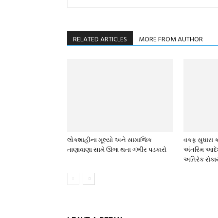
RELATED ARTICLES
MORE FROM AUTHOR
લોકશાહીના મૂલ્યો અને સામાજિક
વકફ સુધારા ક
તાણાવાણા સામે ઊભા થતા ગંભીર પડકારો
અંતરિમ આદેશ
અતિરેક રોકા