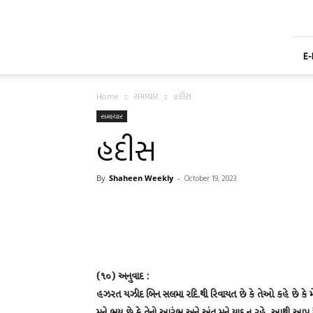
Shaheen
Gujarati
Weekly
Newspaper
E
Home
સમાચાર
હદીસ
સમાચાર
હદીસ
By
Shaheen Weekly
-
October 19, 2023
(૧૦) અનુવાદ :
હઝરત યઝીદ બિન સલમા રદિ.થી રિવાયત છે કે તેઓ કહે છે કે મેં અરજ કરી કે હે અલ્લા