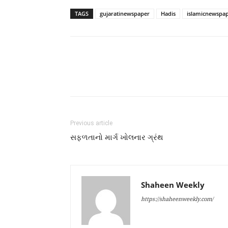
TAGS
gujaratinewspaper
Hadis
islamicnewspa
Previous article
સફળતાનો માર્ગ ખોલનાર ગ્રંથ
Shaheen Weekly
https://shaheenweekly.com/