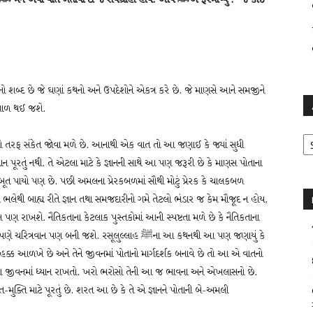
િશાળ થઈ જશે.
Ar
તો તરફ સંકેત જોવા મળે છે. આનાથી એક વાત તો આ જણાઈ કે જ્યાં સુધી
્ઞાન પૂરતું નથી. તે એટલા માટે કે જ્ઞાનની સાથે આ પણ જરૂરી છે કે માણસ પોતાના
બૂત પાયો પણ છે. પછી અમલના પ્રેરકબળમાં સૌથી મોટું પ્રેરક કે ચાલકબળ
 ભલેથી બાહ્ય રીતે જ્ઞાન તથા સમજદારીનો ગમે તેટલો ભંડાર જ કેમ મૌજૂદ ન હોય,
 પણ રાખશે. નૈતિકતાના કેટલાક પુસ્તકોમાં આની સ્પષ્ટતા મળે છે કે નૈતિકતાના
 બની જશે. રસૂલુલ્લાહ ﷺના આ કથનથી આ પણ જણાયું કે
ો હક્ક આળખે છે અને તેને જીવનમાં પોતાનો માર્ગદર્શક બનાવે છે તો આ એ વાતનો
ોતાના જીવનમાં ધ્યાન રાખતો. ખરો ભરોસો તેની આ જ ભાવના અને એખલાસનો છે.
-મુક્તિ માટે પૂરતું છે. શરત આ છે કે તે એ જ્ઞાનને પોતાની બે-અમલી