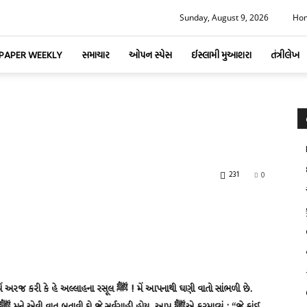
Sunday, August 9, 2026
Ho
-PAPER WEEKLY
સમાચાર
ઓપન સ્પેસ
ઈસ્લામી મુઆશરા
તંત્રીલેખ
231
0
હના રસૂલ ﷺ ! મેં આપનાથી ઘણી વાતો સાંભળી છે.