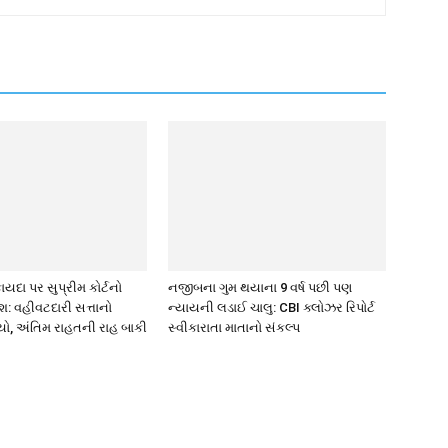
ાયદા પર સુપ્રીમ કોર્ટનો
નજીબના ગુમ થયાના 9 વર્ષ પછી પણ
: વહીવટદારી સત્તાનો
ન્યાયની લડાઈ ચાલુ: CBI ક્લોઝર રિપોર્ટ
યો, અંતિમ રાહતની રાહ બાકી
સ્વીકારાતા માતાનો સંકલ્પ