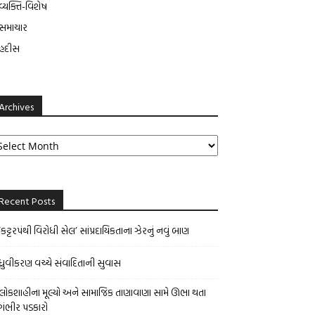
વ્યક્તિ-વિશેષ
સમાચાર
હદીસ
Archives
chives
Recent Posts
‘કટ્ટરપંથી વિરોધી સેલ’ સાંપ્રદાયિકતાના ઝેરનું નવું બાણ
ધ્રુવીકરણ વચ્ચે સંવાદિતાની સુવાસ
લોકશાહીના મૂલ્યો અને સામાજિક તાણાવાણા સામે ઊભા થતા
ગંભીર પડકારો