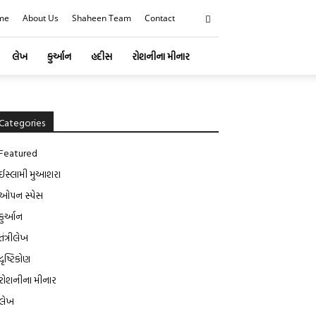
me
About Us
Shaheen Team
Contact
લેખ
કુર્આન
હદીસ
રોશનીના મીનાર
Categories
Featured
ઈસ્લામી મુઆશરા
ઓપન સ્પેસ
કુર્આન
તંત્રીલેખ
દૃષ્ટિકોણ
રોશનીના મીનાર
લેખ