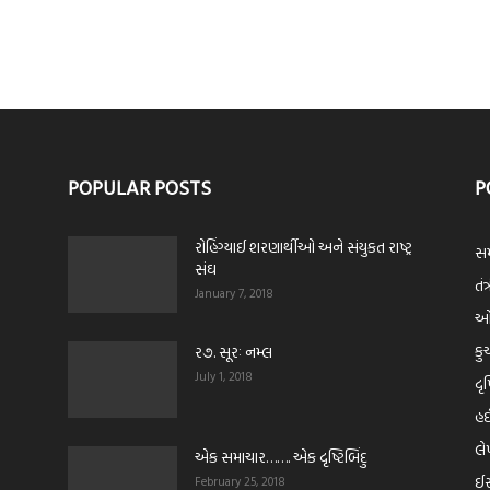
POPULAR POSTS
P
રોહિંગ્યાઈ શરણાર્થીઓ અને સંયુકત રાષ્ટ્ર
સમ
સંઘ
તંત
January 7, 2018
ઓપ
કુ
ર૭. સૂરઃ નમ્લ
July 1, 2018
દૃ
હ
લ
એક સમાચાર……. એક દૃષ્ટિબિંદુ
ઈસ
February 25, 2018