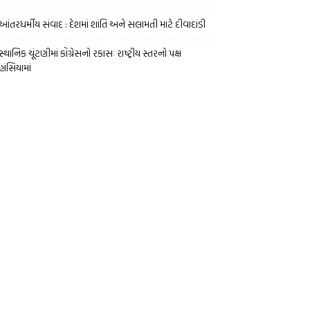
આંતરધર્મીય સંવાદ : દેશમાં શાંતિ અને સલામતી માટે દીવાદાંડી
સ્થાનિક ચૂંટણીમાં કોંગ્રેસનો રકાસઃ રાષ્ટ્રીય સ્તરનો પક્ષ
હાંસિયામાં