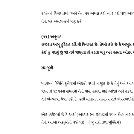
રઝીનની રિવાયતમાં “અને તેના પર અમલ કરો”ના શબ્દો પણ આવ્યા
તેના પર અમલ-કર્મ પણ કરે.
(૧૧) અનુવાદ :
હઝરત અબૂ હુરૈરહ રદિ.થી રિવાયત છે. તેઓ કહે છે કે અબુલ કાસિમ ﷺએ ફરમાવ્યું : “એ ઝાત (હસ્તી)ના સોગંદ જેના હાથમાં મારા 
કંઈ હું જાણું છું જાે તમે જાણતા તો રડતા વધુ અને હસતા ઓછા
સમજૂતી :
માણસની સ્થિતિ દુનિયામાં એટલી વધારે નાજુક છે કે તેનું અને 
જાય તો જીવનના સમયમાં તેની પાસે હસવા માટે ઓછો અને રડવા
તેને બે-પરવા થવા નહીં દે. હસી માણસને સામાન્ય રીતે બેપરવાઈની
એક હદીસમાં છે કે અર્શ (આકાશ)ના છાંયડામાં સ્થાન મેળવનારાઓ
તેની આંખો અશ્રુભીની થઈ ગઈ.” (બુખારી તથા મુસ્લિમ)