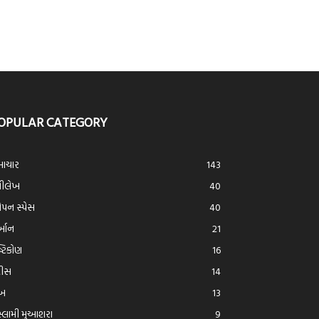
OPULAR CATEGORY
ાચાર
143
્રીલેખ
40
ન સ્પેસ
40
ર્આન
21
ષ્ટિકોણ
16
દીસ
14
ેખ
13
્લામી મુઆશરા
9