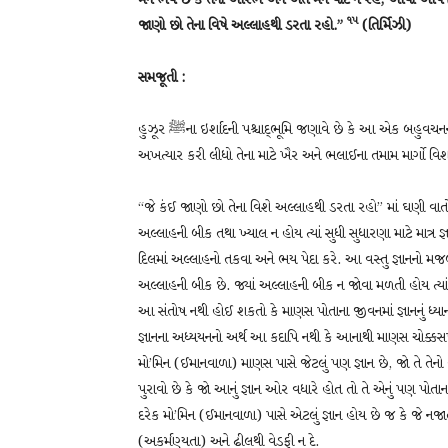
મને ભય છે કે તેનો આરંભ અને અંત મને યાદ ન રહે, આથી આપ ﷺ મને એવી વાત બતાવી દો જે સર્વગ્રાહી હોય. આપ ﷺએ ફરમાવ્યું : “જે કાંઈ
૧પ
જાણો છો તેના વિષે અલ્લાહથી ડરતા રહો.”
(તિર્મિઝી)
સમજૂતી :
હુઝૂર ﷺના ઇર્શાદની પશ્ચાદ્‌ભૂમિ જણાવે છે કે આ એક બહુવચનનો શબ્દ છે જે ઘણાં કથનો અને ઉપદેશોને એકત્ર કરે છે. જે માણસે આને સમજીને
અખત્યાર કરી લીધો તેના માટે ખૈર અને ભલાઈના તમામ માર્ગો વ
“જે કંઈ જાણો છો તેના વિશે અલ્લાહથી ડરતા રહો” માં ઘણી વા
અલ્લાહની બીક તથા ખ્યાલ ન હોય ત્યાં સુધી સુધારણા માટે માત્ર જ
દિલમાં અલ્લાહનો તકવા અને ભય પેદા કરે. આ વસ્તુ જ્ઞાનનો મજ
અલ્લાહની બીક છે. જ્યાં અલ્લાહની બીક ન જોવા મળતી હોય ત્યાં
આ સંતોષ નથી હોઈ શકતો કે માણસ પોતાના જીવનમાં જ્ઞાનનું ધ્યાન
જ્ઞાનના અધ્યયનનો અર્થ આ કદાપિ નથી કે આનાથી માણસ ચોક્કસપણે ચરિત્રવાન પણ
મો’મિન (ઈમાનવાળા) માણસ પાસે જેટલું પણ જ્ઞાન છે, જો તે તેન
પુરાવો છે કે જો આનું જ્ઞાન ઓર વધારે હોત તો તે એનું પણ પ
દરેક મો’મિન (ઈમાનવાળા) પાસે એટલું જ્ઞાન હોય છે જ કે જે નજાત
(અકર્મણ્યતા) અને ઢીલથી વેડફી ન દે.