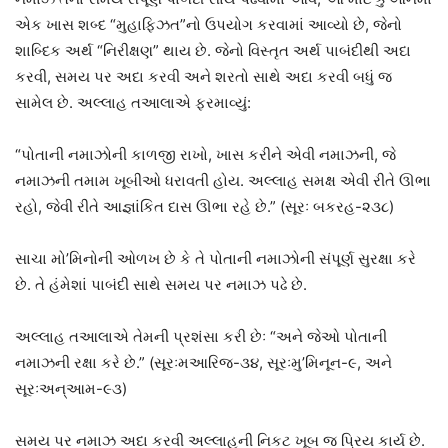
એક ખાસ શબ્દ “મુહાફિઝત”નો ઉપયોગ કરવામાં આવ્યો છે, જેનો
શાબ્દિક અર્થ “નિરીક્ષણ” થાય છે. જેનો વિસ્તૃત અર્થ પાબંદીથી અદા
કરવી, સમય પર અદા કરવી અને શરતો સાથે અદા કરવી બધું જ
સામેલ છે. અલ્લાહ તઆલાએ ફરમાવ્યું:
“પોતાની નમાઝોની કાળજી રાખો, ખાસ કરીને એવી નમાઝની, જે
નમાઝની તમામ ખૂબીઓ ધરાવતી હોય. અલ્લાહ સમક્ષ એવી રીતે ઊભા
રહો, જેવી રીતે આજ્ઞાંકિત દાસ ઊભા રહે છે.” (સૂરઃ બકરહ-૨૩૮)
સાચા મો’મિનોની ઓળખ છે કે તે પોતાની નમાઝોની સંપૂર્ણ સુરક્ષા કરે
છે. તે હંમેશાં પાબંદી સાથે સમય પર નમાઝ પઢે છે.
અલ્લાહ તઆલાએ તેમની પ્રશંસા કરી છેઃ “અને જેઓ પોતાની
નમાઝની રક્ષા કરે છે.” (સૂરઃમઆરિજ-૩૪, સૂરઃમુ’મિનૂન-૯, અને
સૂરઃઅન્‌આમ-૯૩)
સમય પર નમાઝ અદા કરવી અલ્લાહની નિકટ ખૂબ જ પ્રિય કાર્ય છે.