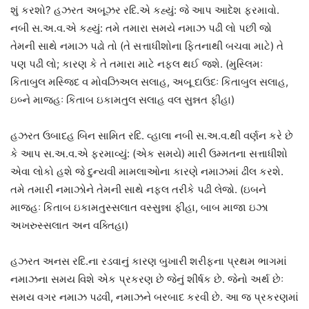
શું કરશો? હઝરત અબૂઝર રદિ.એ કહ્યું: જે આપ આદેશ ફરમાવો.
નબી સ.અ.વ.એ કહ્યું: તમે તમારા સમયે નમાઝ પઢી લો પછી જો
તેમની સાથે નમાઝ પઢો તો (તે સત્તાધીશોના ફિતનાથી બચવા માટે) તે
પણ પઢી લો; કારણ કે તે તમારા માટે નફલ થઈ જશે. (મુસ્લિમઃ
કિતાબુલ મસ્જિદ વ મોવઝિઅલ સલાહ, અબૂ દાઉદઃ કિતાબુલ સલાહ,
ઇબ્ને માજહઃ કિતાબ ઇકામતુલ સલાહ વલ સુન્નત ફીહા)
હઝરત ઉબાદહ બિન સામિત રદિ. વ્હાલા નબી સ.અ.વ.થી વર્ણન કરે છે
કે આપ સ.અ.વ.એ ફરમાવ્યું: (એક સમયે) મારી ઉમ્મતના સત્તાધીશો
એવા લોકો હશે જે દુન્યવી મામલાઓના કારણે નમાઝમાં ઢીલ કરશે.
તમે તમારી નમાઝોને તેમની સાથે નફલ તરીકે પઢી લેજો. (ઇબને
માજહઃ કિતાબ ઇકામતુસ્સલાત વસ્સુન્ના ફીહા, બાબ માજા ઇઝા
અખરુસ્સલાત અન વક્તિહા)
હઝરત અનસ રદિ.ના રડવાનું કારણ બુખારી શરીફના પ્રથમ ભાગમાં
નમાઝના સમય વિશે એક પ્રકરણ છે જેનું શીર્ષક છે. જેનો અર્થ છેઃ
સમય વગર નમાઝ પઢવી, નમાઝને બરબાદ કરવી છે. આ જ પ્રકરણમાં