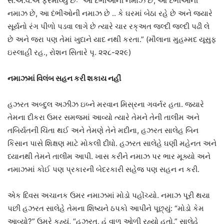
સ.અ.વ.એ ફરમાવ્યું છેઃ “આ દંભીઓની નમાઝ છે, આ દંભીઓની
નમાઝ છે, આ દંભીઓની નમાઝ છે .. કે ઘરમાં બેઠા રહે છે અને જ્યારે
સૂર્યનો રંગ પીળો પડવા લાગે છે ત્યારે ચાર રક્‌અત જલ્દી જલ્દી પઢી લે
છે અને જરા પણ તેમાં ખુદાને યાદ નથી કરતા.” (મૌલાના મુહમ્મદ યૂસુફ
ઇસ્લાહી રહ., રોશન સિતારે પૃ. ૨૨૮-૨૨૯)
નમાઝમાં વિલંબ સહન કરી શકાય નહીં
હઝરત અબ્દુલ અઝીઝ ઇબ્ને મરવાન મિસ્રના ગવર્નર હતા. જ્યારે
તેમના દીકરા ઉમર સમજમાં આવ્યો ત્યારે તેમને તેની તાલીમ અને
તબિર્યતની ચિંતા થઈ અને તેમણે તેને મદીના, હઝરત સાલેહ બિન
કિસાન પાસે શિક્ષણ માટે મોકલી દીધો. હઝરત સાલેહે ઘણી મહેનત અને
ધ્યાનથી તેમને તાલીમ આપી. ખાસ કરીને નમાઝ પર ભાર મૂક્યો અને
નમાઝમાં કોઈ પણ પ્રકારની બેદરકારી સહેજ પણ સહન ન કરી.
એક દિવસ અચાનક ઉમર નમાઝમાં મોડો પહોંચ્યો. નમાઝ પૂરી થયા
પછી હઝરત સાલેહે તેમના શિષ્યને ઠપકો આપીને પૂછ્યું: “મોડો કેમ
આવ્યો?” ઉમરે કહ્યું, “હઝરત, હું વાળ ઓળી રહ્યો હતો.” સાલેહે