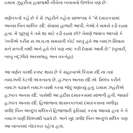
ઇમામ ઝુહરીના હવાલાથી નીચેના બનાવનો ઉલ્લેખ પણ છેઃ
વર્ણનકર્તા કહે છે કે મેં ઝહરીને કહેતા સાંભળ્યા કે “મેં દમાસ્કસમાં
અનસ બિન માલિક રદિ. સેવામાં હાજરી આપી. તેઓ તે સમયે રડી રહ્યા
હતા. મેં પૂછ્યું કે તમે શા માટે રડી રહ્યા છો? તેમણે જવાબ આપ્યો કે
‘નબીએ કરીમ સ.અ.વ.ના સમયની કોઈ વસ્તુ હવે આ નમાઝ સિવાય
મને મળતી નથી અને હવે તેને પણ નષ્ટ કરી દેવામાં આવી છે.” (બુખારી,
બાબુ તદ્‌ઝીયે અસ્સલાહ અન વકતેહા)
આ વર્ણન પરથી સ્પષ્ટ થાય છે કે સહાબાએ કિરામ રદિ.ના ત્યાં
નમાઝની કેટલી અગત્યતા છે. હઝરત અનસ રદિ.એ વિલંબ કરીને
નમાઝ પઢવાને નમાઝ વ્યર્થ કરવા જેવું ગણાવ્યું હતું. ઇમામ ઝહરીએ
હઝરત અનસ રદિ. પાસેથી આ હદીસ દમાસ્કસમાં સાંભળી હતી. જ્યારે
હઝરત અનસ રદિ. હિજાજના શાસનકાળમાં દમાસ્કસના ખલીફા
વલીદ બિન અબ્દુલ મલિકને હિજાજની ફરિયાદ કરવા આવ્યા હતા કે તે
નમાઝ ઘણી વિલંબથી પઢાવે છે. અને ખુદ વલીદ બિન અબ્દુલ મલિક પણ
આ બાબતમાં બેદરકાર રહેતા હતા.