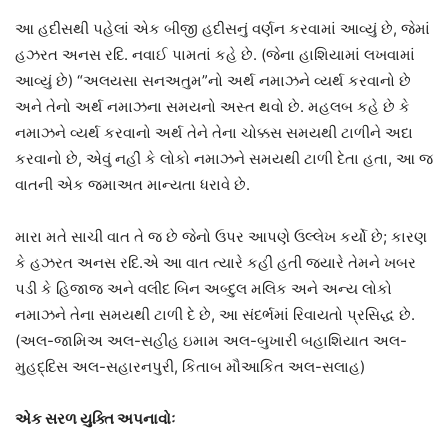
આ હદીસથી પહેલાં એક બીજી હદીસનું વર્ણન કરવામાં આવ્યું છે, જેમાં
હઝરત અનસ રદિ. નવાઈ પામતાં કહે છે. (જેના હાશિયામાં લખવામાં
આવ્યું છે) “અલયસા સનઅતુમ”નો અર્થ નમાઝને વ્યર્થ કરવાનો છે
અને તેનો અર્થ નમાઝના સમયનો અસ્ત થવો છે. મહલબ કહે છે કે
નમાઝને વ્યર્થ કરવાનો અર્થ તેને તેના ચોક્કસ સમયથી ટાળીને અદા
કરવાનો છે, એવું નહીં કે લોકો નમાઝને સમયથી ટાળી દેતા હતા, આ જ
વાતની એક જમાઅત માન્યતા ધરાવે છે.
મારા મતે સાચી વાત તે જ છે જેનો ઉપર આપણે ઉલ્લેખ કર્યો છે; કારણ
કે હઝરત અનસ રદિ.એ આ વાત ત્યારે કહી હતી જ્યારે તેમને ખબર
પડી કે હિજાજ અને વલીદ બિન અબ્દુલ મલિક અને અન્ય લોકો
નમાઝને તેના સમયથી ટાળી દે છે, આ સંદર્ભમાં રિવાયતો પ્રસિદ્ધ છે.
(અલ-જામિઅ અલ-સહીહ ઇમામ અલ-બુખારી બહાશિયાત અલ-
મુહદ્દિસ અલ-સહારનપુરી, કિતાબ મૌઆકિત અલ-સલાહ)
એક સરળ યુક્તિ અપનાવોઃ