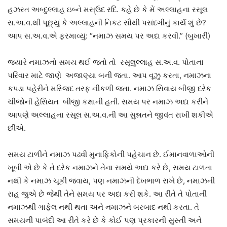
હઝરત અબ્દુલ્લાહ ઇબ્ને મસ્‌ઉદ રદિ. કહે છે કે મેં અલ્લાહના રસૂલ
સ.અ.વ.થી પૂછ્યું કે અલ્લાહની નિકટ સૌથી પસંદગીનું કાર્ય શું છે?
આપ સ.અ.વ.એ ફરમાવ્યું: “નમાઝ સમય પર અદા કરવી.” (બુખારી)
જ્યારે નમાઝનો સમય થઈ જતો તો રસૂલુલ્લાહ સ.અ.વ. પોતાના
પરિવાર માટે જાણે અજાણ્યા બની જતા. આપ વૂઝુ કરતા, નમાઝના
કપડા પહેરીને મસ્જિદ તરફ નીકળી જતા. નમાઝ સિવાય બીજી દરેક
ચીજોની હેસિયત બીજી કક્ષાની હતી. સમય પર નમાઝ અદા કરીને
આપણે અલ્લાહના રસૂલ સ.અ.વ.ની આ સુન્નતને જીવંત રાખી શકીએ
છીએ.
સમય ટાળીને નમાઝ પઢવી મુનાફિકોની પહેચાન છે. ઈમાનવાળાઓની
ખૂબી એ છે કે તે દરેક નમાઝને તેના સમયે અદા કરે છે, સમય ટાળતા
નથી કે નમાઝ ચૂકી જવાય, પણ નમાઝની દેખભાળ રાખે છે, નમાઝની
રાહ જુએ છે જેથી તેને સમય પર અદા કરી શકે. આ રીતે તે પોતાની
નમાઝથી ગાફેલ નથી થતા અને નમાઝને બરબાદ નથી કરતા. તે
સમયની પાબંદી આ રીતે કરે છે કે કોઈ પણ પ્રકારની સુસ્તી અને