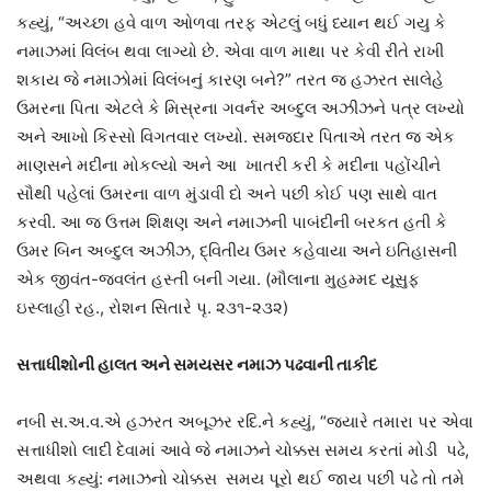
કહ્યું, “અચ્છા હવે વાળ ઓળવા તરફ એટલું બધું ધ્યાન થઈ ગયુ કે
નમાઝમાં વિલંબ થવા લાગ્યો છે. એવા વાળ માથા પર કેવી રીતે રાખી
શકાય જે નમાઝોમાં વિલંબનું કારણ બને?” તરત જ હઝરત સાલેહે
ઉમરના પિતા એટલે કે મિસ્રના ગવર્નર અબ્દુલ અઝીઝને પત્ર લખ્યો
અને આખો કિસ્સો વિગતવાર લખ્યો. સમજદાર પિતાએ તરત જ એક
માણસને મદીના મોકલ્યો અને આ ખાતરી કરી કે મદીના પહોંચીને
સૌથી પહેલાં ઉમરના વાળ મુંડાવી દો અને પછી કોઈ પણ સાથે વાત
કરવી. આ જ ઉત્તમ શિક્ષણ અને નમાઝની પાબંદીની બરકત હતી કે
ઉમર બિન અબ્દુલ અઝીઝ, દ્વિતીય ઉમર કહેવાયા અને ઇતિહાસની
એક જીવંત-જવલંત હસ્તી બની ગયા. (મૌલાના મુહમ્મદ યૂસુફ
ઇસ્લાહી રહ., રોશન સિતારે પૃ. ૨૩૧-૨૩૨)
સત્તાધીશોની હાલત અને સમયસર નમાઝ પઢવાની તાકીદ
નબી સ.અ.વ.એ હઝરત અબૂઝર રદિ.ને કહ્યું, “જ્યારે તમારા પર એવા
સત્તાધીશો લાદી દેવામાં આવે જે નમાઝને ચોક્કસ સમય કરતાં મોડી પઢે,
અથવા કહ્યું: નમાઝનો ચોક્કસ સમય પૂરો થઈ જાય પછી પઢે તો તમે