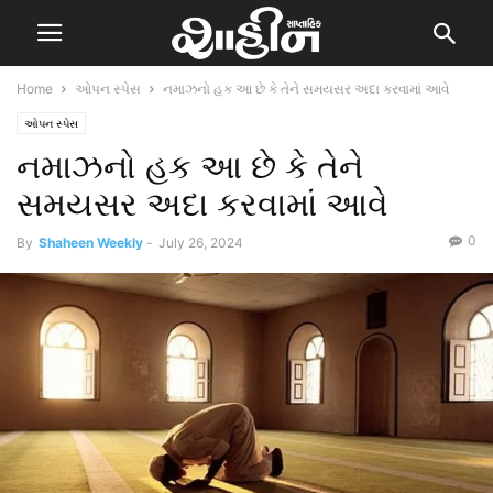
Home
ઓપન સ્પેસ
નમાઝનો હક આ છે કે તેને સમયસર અદા કરવામાં આવે
ઓપન સ્પેસ
નમાઝનો હક આ છે કે તેને
સમયસર અદા કરવામાં આવે
0
By
Shaheen Weekly
-
July 26, 2024