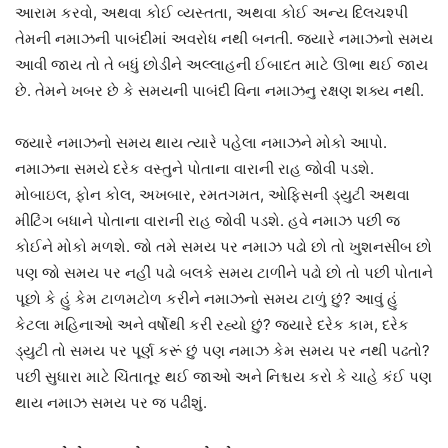
આરામ કરવો, અથવા કોઈ વ્યસ્તતા, અથવા કોઈ અન્ય દિલચશ્પી
તેમની નમાઝની પાબંદીમાં અવરોધ નથી બનતી. જ્યારે નમાઝનો સમય
આવી જાય તો તે બધું છોડીને અલ્લાહની ઈબાદત માટે ઊભા થઈ જાય
છે. તેમને ખબર છે કે સમયની પાબંદી વિના નમાઝનુ રક્ષણ શક્ય નથી.
જ્યારે નમાઝનો સમય થાય ત્યારે પહેલા નમાઝને મોકો આપો.
નમાઝના સમયે દરેક વસ્તુને પોતાના વારાની રાહ જોવી પડશે.
મોબાઇલ, ફોન કોલ, અખબાર, રમતગમત, ઓફિસની ડ્‌યુટી અથવા
મીટિંગ બધાને પોતાના વારાની રાહ જોવી પડશે. હવે નમાઝ પછી જ
કોઈને મોકો મળશે. જો તમે સમય પર નમાઝ પઢો છો તો ખુશનસીબ છો
પણ જો સમય પર નહીં પઢો બલકે સમય ટાળીને પઢો છો તો પછી પોતાને
પૂછો કે હું કેમ ટાળમટોળ કરીને નમાઝનો સમય ટાળું છું? આવું હું
કેટલા મહિનાઓ અને વર્ષોથી કરી રહ્યો છું? જ્યારે દરેક કામ, દરેક
ડ્‌યુટી તો સમય પર પૂર્ણ કરૂં છું પણ નમાઝ કેમ સમય પર નથી પઢતો?
પછી સુધારા માટે ચિંતાતૂર થઈ જાઓ અને નિશ્ચય કરો કે ચાહે કંઈ પણ
થાય નમાઝ સમય પર જ પઢીશું.