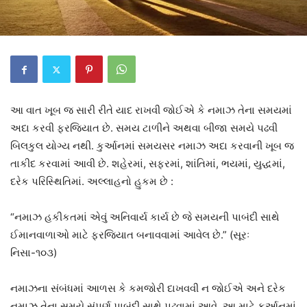
આ વાત ખૂબ જ સારી રીતે યાદ રાખવી જોઈએ કે નમાઝ તેના સમયમાં
અદા કરવી ફરજિયાત છે. સમય ટાળીને અથવા બીજા સમયે પઢવી
બિલકુલ યોગ્ય નથી. કુર્આનમાં સમયસર નમાઝ અદા કરવાની ખૂબ જ
તાકીદ કરવામાં આવી છે. શહેરમાં, સફરમાં, શાંતિમાં, ભયમાં, યુદ્ધમાં,
દરેક પરિસ્થિતિમાં. અલ્લાહનો હુકમ છે :
“નમાઝ હકીકતમાં એવું અનિવાર્ય કાર્ય છે જે સમયની પાબંદી સાથે
ઈમાનવાળાઓ માટે ફરજિયાત બનાવવામાં આવેલ છે.” (સૂરઃ
નિસા-૧૦૩)
નમાઝના સંબંધમાં આળસ કે કમજોરી દાખવવી ન જોઈએ અને દરેક
નમાઝ તેના સમયે સંપૂર્ણ પાબંદી સાથે પઢવામાં આવે, આ માટે કુર્આનમાં