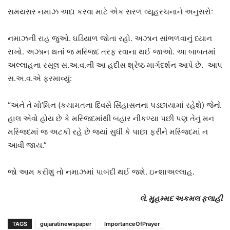
સમયસર નમાઝ અદા કરવા માટે એક સરળ વ્યૂહરચનાને અનુસરોઃ
નમાઝની રાહ જુઓ. ઘડિયાળ જોતા રહો. અઝાન સાંભળવાનું ધ્યાન
રાખો. અઝાન થતાં જ મસ્જિદ તરફ રવાના થઈ જાઓ. આ બાબતમાં
અલ્લાહના રસૂલ સ.અ.વ.ની આ હદીસ શ્રેષ્ઠ માર્ગદર્શન આપે છે. આપ
સ.અ.વ.એ ફરમાવ્યું:
“અને તે મો’મિન (કયામતના દિવસે સિંહાસનના પડછાયામાં રહેશે) જેનો
હાલ એવો હોય છે કે મસ્જિદમાંથી બહાર નીકળ્યા પછી પણ તેનું મન
મસ્જિદમાં જ અટકી રહે છે જ્યાં સુધી કે પાછા ફરીને મસ્જિદમાં ન
આવી જાય.”
જો આમ કરીશું તો નમાઝમાં પાબંદી થઈ જશે. ઇન્શાઅલ્લાહ.
લે. મુહમ્મદ અકમલ ફલાહી
TAGS
gujaratinewspaper
ImportanceOfPrayer