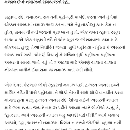
મજાલ છે કે નમાઝનો સમય જતો રહે..
સહાબા રદિ. નમાઝના સમયની પૂરી-પૂરી પાબંદી કરતા અને હંમેશાં
ચોક્કસ સમયમાં નમાઝ અદા કરતા. ગમે તેવું તાકીદનુ કામ કેમ ન
હોય, સમય નીકળી જવાનો પ્રશ્ન જ ન હતો. એક વખત વ્હાલા રસૂલ
સ.અ.વ.એ એક સહાબી રદિ.ને એક ખૂબ જ જોખમવાળા કામ માટે
મોકલ્યા. હજી તેઓ નિર્ધારિત જગ્યા સુધી પહોંચ્યા ન’હોતા કે અસરનો
સમય થઈ ગયો. એમણે વિચાર્યુ કે મંજિલ સુધી પહોંચતા પહોંચતા
અસરનો સમય જતો રહે તો ? એટલા માટે એમણે ચાલતા ચાલતા
નીય્યત બાંધીને ઈશારામાં જ નમાઝ અદા કરી લીધી.
એક દિવસ કેટલાક લોકો ઝુહરની નમાઝ પછી હઝરત અનસ ઇબ્ને
માલિક રદિ.ની પાસે પહોંચ્યા. તે લોકો તેમની સાથે થોડી વાતચીત કરવા
માંગતા હતા પરંતુ હઝરત અનસ રદિ. ઊભા થઈને અસરની નમાઝ
માટે જતા રહ્યા. જ્યારે નમાઝ પઢીને આવ્યા ત્યારે લોકોએ કહ્યું કે,
“હઝરત, આપે અસરની નમાઝ બહુ જલદી પઢી લીધી.” આપે જવાબ
આપ્યો, “હા, અસરની નમાઝમાં વિલંબ ન કરવો જોઈએ. વ્હાલા નબી