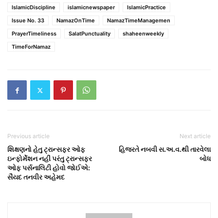
IslamicDiscipline
islamicnewspaper
IslamicPractice
Issue No. 33
NamazOnTime
NamazTimeManagemen
PrayerTimeliness
SalatPunctuality
shaheenweekly
TimeForNamaz
Previous article
Next article
શિક્ષણનો હેતુ ટ્રાન્સફર ઓફ
હિજરતે નબવી સ.અ.વ.થી તારવેલા
ઇન્ફોર્મેશન નહીં પરંતુ ટ્રાન્સફર
બોધ
ઓફ પર્સનાલિટી હોવો જોઈએ:
સૈયદ તનવીર અહેમદ