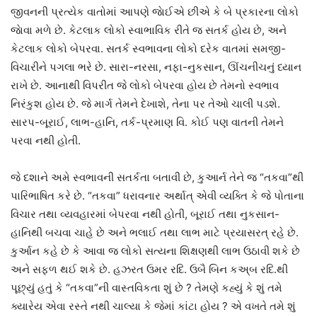
જીવનની પ્રત્યેક વાતોમાં આપણે જાેઈએ છીએ કે બે પ્રકારના લોકો
જાેવા મળે છે. કેટલાક લોકો સ્વાભાવિક રીતે જ સતર્ક હોય છે, અને
કેટલાક લોકો બેપરવા. સતર્ક સ્વભાવના લોકો દરેક વાતમાં સમજી-
વિચારીને પગલા ભરે છે. સારા-નરસા, નફા-નુકસાન, ઊંચનીચનું ધ્યાન
રાખે છે. આનાથી વિપરીત જે લોકો બેપરવા હોય છે તેમનો સ્વભાવ
નિરંકુશ હોય છે. જે માર્ગ તેમને દેખાશે, તેના પર તેઓ ચાલી પડશે.
સારપ-બૂરાઈ, લાભ-હાનિ, તર્ક-પ્રમાણ વિ. કોઈ પણ વાતની તેમને
પરવા નથી હોતી.
જે દશાને અમે સ્વભાવની સતર્કતા બતાવી છે, કુઆર્ન તેને જ “તકવા”થી
પારિભાષિત કરે છે. “તકવા” ધરાવનાર અર્થાત્‌ એવી વ્યક્તિ કે જે પોતાના
વિચાર તથા વ્યવહારમાં બેપરવા નથી હોતી, બૂરાઈ તથા નુકસાન-
હાનિથી બચવા ચાહે છે અને ભલાઈ તથા લાભ માટે પ્રયાસરત્‌ રહે છે.
કુર્આન કહે છે કે આવા જ લોકો સત્યના શિક્ષણથી લાભ ઉઠાવી શકે છે
અને સફળ થઈ શકે છે. હઝરત ઉમર રદિ. ઉબૈ બિન કઅ્‌બ રદિ.થી
પૂછ્યું હતું કે “તકવા”ની વાસ્તવિકતા શું છે ? તેમણે કહ્યું કે શું તમે
ક્યારેય એવા રસ્તે નથી ચાલ્યા કે જેમાં કાંટા હોય ? એ વખતે તમે શું