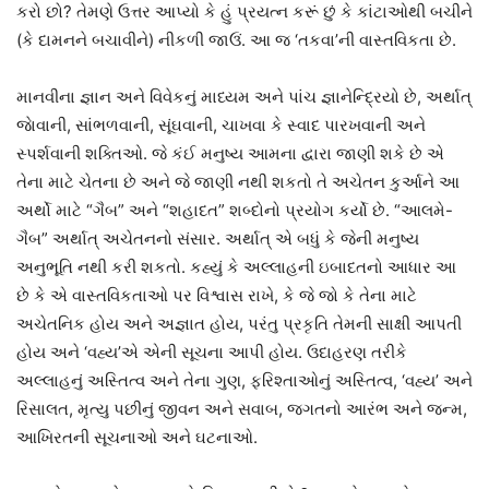
કરો છો? તેમણે ઉત્તર આપ્યો કે હું પ્રયત્ન કરૂં છું કે કાંટાઓથી બચીને
(કે દામનને બચાવીને) નીકળી જાઉં. આ જ ‘તકવા’ની વાસ્તવિકતા છે.
માનવીના જ્ઞાન અને વિવેકનું માધ્યમ અને પાંચ જ્ઞાનેન્દ્રિયો છે, અર્થાત્‌
જાેવાની, સાંભળવાની, સૂંઘવાની, ચાખવા કે સ્વાદ પારખવાની અને
સ્પર્શવાની શક્તિઓ. જે કંઈ મનુષ્ય આમના દ્વારા જાણી શકે છે એ
તેના માટે ચેતના છે અને જે જાણી નથી શકતો તે અચેતન કુર્આને આ
અર્થો માટે “ગૈબ” અને “શહાદત” શબ્દોનો પ્રયોગ કર્યો છે. “આલમે-
ગૈબ” અર્થાત્‌ અચેતનનો સંસાર. અર્થાત્‌ એ બધું કે જેની મનુષ્ય
અનુભૂતિ નથી કરી શકતો. કહ્યું કે અલ્લાહની ઇબાદતનો આધાર આ
છે કે એ વાસ્તવિકતાઓ પર વિશ્વાસ રાખે, કે જે જો કે તેના માટે
અચેતનિક હોય અને અજ્ઞાત હોય, પરંતુ પ્રકૃતિ તેમની સાક્ષી આપતી
હોય અને ‘વહ્ય’એ એની સૂચના આપી હોય. ઉદાહરણ તરીકે
અલ્લાહનું અસ્તિત્વ અને તેના ગુણ, ફરિશ્તાઓનું અસ્તિત્વ, ‘વહ્ય’ અને
રિસાલત, મૃત્યુ પછીનું જીવન અને સવાબ, જગતનો આરંભ અને જન્મ,
આખિરતની સૂચનાઓ અને ઘટનાઓ.