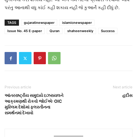
પરંતુ આનાથી વધુ કાંઈ કહી શકાય નહીં જે કુઆર્ને કહી દીધું છે.
TAGS
gujaratinewspaper
islamicnewspaper
Issue No. 45 E-paper
Quran
shaheenweekly
Success
Previous article
Next article
આંતરરાષ્ટ્રીય સમુદાયે ઇઝરાયલને
હદીસ
આક્રમણથી રોકવો જોઈએઃ OIC
મુસ્લિમ દેશોમાં ફલસ્તીનના
સમર્થનમાં દેખાવો