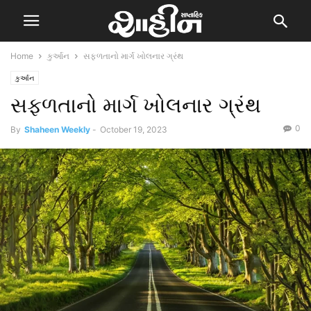
Home
કુર્આન
સફળતાનો માર્ગ ખોલનાર ગ્રંથ
કુર્આન
સફળતાનો માર્ગ ખોલનાર ગ્રંથ
0
By
Shaheen Weekly
-
October 19, 2023