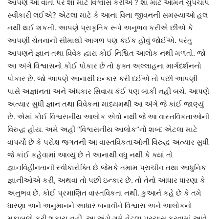
આપણે આ વાતો પર શા માટે વિશ્વાસ કરીએ ? શા માટે આમને ચુપચાપ
સ્વીકારી લઈએ? એટલા માટે કે આના વિના જીવનની સમસ્યાઓ હલ
નથી થઈ શકતી. આપણે પ્રાકૃતિક રૂપે અનુભવ કરીએ છીએ કે
આપણી ચેતનાની સીમાથી આગળ પણ કંઈક હોવું જોઈએ. પરંતુ
આપણને જ્ઞાન તથા વિવેક દ્વારા કોઈ નિશ્ચિત આલોક નથી મળતો. જો
આ અંગે વિશ્વાસનો કોઈ પોકાર છે તો ફક્ત અલ્લાહના માર્ગદર્શનનો
પોકાર છે. જો આપણે આનાથી ઇન્કાર કરી દઈએ તો પછી આપણી
પાસે અજ્ઞાનતા અને અંધકાર સિવાય કંઈ પણ બાકી નહીં બચે. આપણે
અત્યાર સુધી જ્ઞાન તથા વિવેકના માધ્યમથી આ અંગે જે કાંઈ જાણ્યું
છે. એમાં કોઈ વિશ્વસનીય આલોક એવો નથી જે આ વાસ્તવિકતાઓની
વિરુદ્ધ હોય. અમે અહીં “વિશ્વસનીય આલોક”નો શબ્દ એટલા માટે
વાપર્યો છે કે પરોક્ષ જગતની આ વાસ્તવિકતાઓની વિરુદ્ધ અત્યાર સુધી
જે કાંઈ કહેવામાં આવ્યું છે તે આનાથી વધુ નથી કે ક્યાં તો
જ્ઞાનવિહીનતાની સ્વીકારોક્તિ છે જેમકે તમામ પ્રાચીન તથા આધુનિક
જ્ઞાનીઓએ કરી, અથવા તો પછી ઇન્કાર છે. તો તેનો આધાર ધારણા કે
અનુભવ છે. કોઈ પ્રમાણિત વાસ્તવિકતા નથી. કુઆર્ન કહે છે કે તમે
ધારણા અને અનુમાનને આધાર બનાવીને વિશ્વાસ અને આલોકનો
મુકાબલો કરી શકાય નહીં. આ અંગે ગમે તેટલા પ્રયાસ કરવામાં આવે