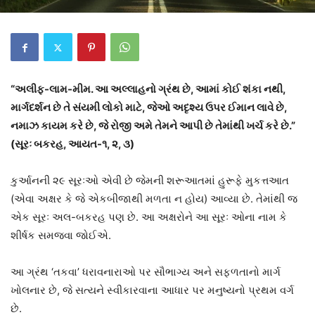
“અલીફ-લામ-મીમ. આ અલ્લાહનો ગ્રંથ છે, આમાં કોઈ શંકા નથી,
માર્ગદર્શન છે તે સંયમી લોકો માટે, જેઓ અદૃશ્ય ઉપર ઈમાન લાવે છે,
નમાઝ કાયમ કરે છે, જે રોજી અમે તેમને આપી છે તેમાંથી ખર્ચ કરે છે.”
(સૂરઃ બકરહ, આયત-૧, ૨, ૩)
કુર્આનની ૨૯ સૂરઃઓ એવી છે જેમની શરૂઆતમાં હુરૂફે મુકત્તઆત
(એવા અક્ષર કે જે એકબીજાથી મળતા ન હોય) આવ્યા છે. તેમાંથી જ
એક સૂરઃ અલ-બકરહ પણ છે. આ અક્ષરોને આ સૂરઃ ઓના નામ કે
શીર્ષક સમજવા જોઈએ.
આ ગ્રંથ ‘તકવા’ ધરાવનારાઓ પર સૌભાગ્ય અને સફળતાનો માર્ગ
ખોલનાર છે, જે સત્યને સ્વીકારવાના આધાર પર મનુષ્યનો પ્રથમ વર્ગ
છે.