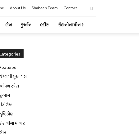
me
About Us
Shaheen Team
Contact
લેખ
કુર્આન
હદીસ
રોશનીના મીનાર
Categories
Featured
ઈસ્લામી મુઆશરા
ઓપન સ્પેસ
કુર્આન
તંત્રીલેખ
દૃષ્ટિકોણ
રોશનીના મીનાર
લેખ