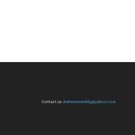
Contact us:
shaheenweekly@yahoo.co.in