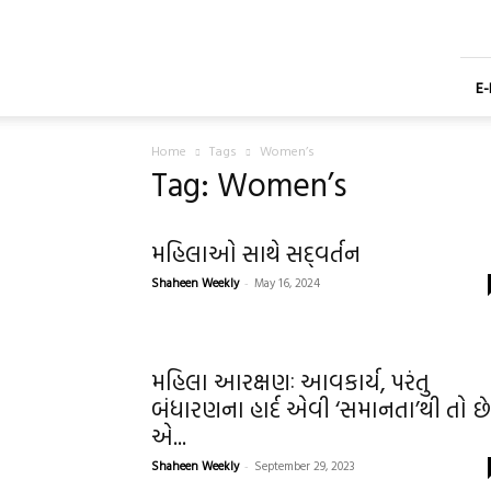
Shaheen
Gujarati
Weekly
Newspaper
E
Home
Tags
Women’s
Tag: Women’s
મહિલાઓ સાથે સદ્‌વર્તન
Shaheen Weekly
-
May 16, 2024
મહિલા આરક્ષણઃ આવકાર્ય, પરંતુ
બંધારણના હાર્દ એવી ‘સમાનતા’થી તો છેટ
એ...
Shaheen Weekly
-
September 29, 2023