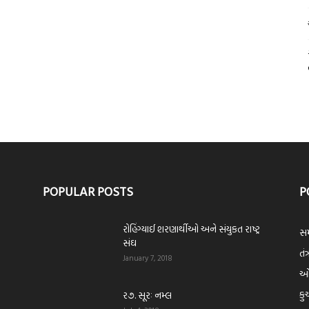
POPULAR POSTS
P
રોહિંગ્યાઈ શરણાર્થીઓ અને સંયુકત રાષ્ટ્ર
સમ
સંઘ
તંત
January 7, 2018
ઓપ
કુ
ર૭. સૂરઃ નમ્લ