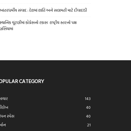
આંતરધર્મીય સંવાદ : દેશમાં શાંતિ અને સલામતી માટે દીવાદાંડી
સ્થાનિક ચૂંટણીમાં કોંગ્રેસનો રકાસઃ રાષ્ટ્રીય સ્તરનો પક્ષ
હાંસિયામાં
OPULAR CATEGORY
ાચાર
143
્રીલેખ
40
ન સ્પેસ
40
ર્આન
21