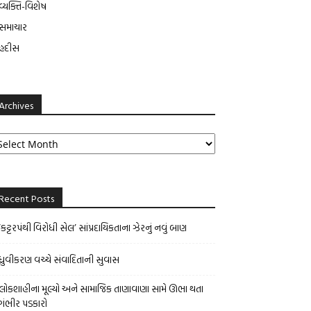
વ્યક્તિ-વિશેષ
સમાચાર
હદીસ
Archives
rchives
Recent Posts
‘કટ્ટરપંથી વિરોધી સેલ’ સાંપ્રદાયિકતાના ઝેરનું નવું બાણ
ધ્રુવીકરણ વચ્ચે સંવાદિતાની સુવાસ
લોકશાહીના મૂલ્યો અને સામાજિક તાણાવાણા સામે ઊભા થતા
ગંભીર પડકારો