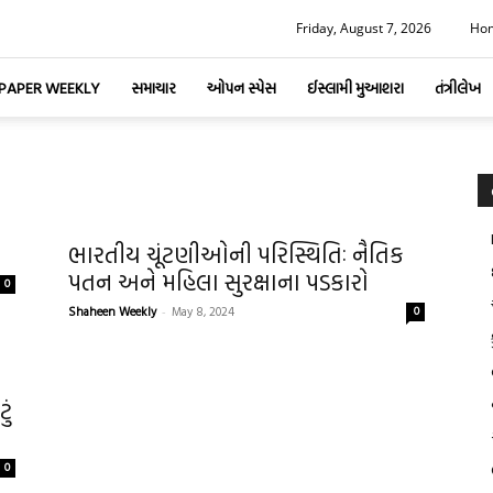
Friday, August 7, 2026
Ho
-PAPER WEEKLY
સમાચાર
ઓપન સ્પેસ
ઈસ્લામી મુઆશરા
તંત્રીલેખ
ભારતીય ચૂંટણીઓની પરિસ્થિતિઃ નૈતિક
પતન અને મહિલા સુરક્ષાના પડકારો
0
Shaheen Weekly
-
May 8, 2024
0
ું
0