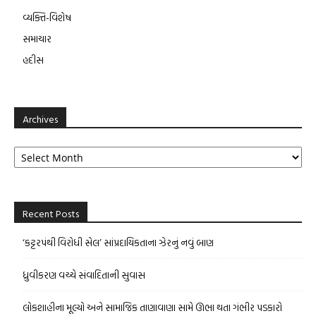
વ્યક્તિ-વિશેષ
સમાચાર
હદીસ
Archives
Archives
Recent Posts
‘કટ્ટરપંથી વિરોધી સેલ’ સાંપ્રદાયિકતાના ઝેરનું નવું બાણ
ધ્રુવીકરણ વચ્ચે સંવાદિતાની સુવાસ
લોકશાહીના મૂલ્યો અને સામાજિક તાણાવાણા સામે ઊભા થતા ગંભીર પડકારો