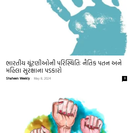
ભારતીય ચૂંટણીઓની પરિસ્થિતિઃ નૈતિક પતન અને
મહિલા સુરક્ષાના પડકારો
Shaheen Weekly
-
May 8, 2024
0