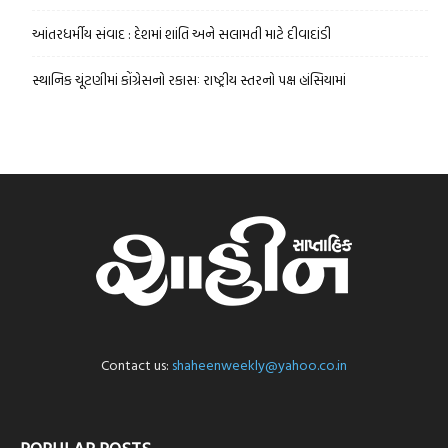
આંતરધર્મીય સંવાદ : દેશમાં શાંતિ અને સલામતી માટે દીવાદાંડી
સ્થાનિક ચૂંટણીમાં કોંગ્રેસનો રકાસઃ રાષ્ટ્રીય સ્તરનો પક્ષ હાંસિયામાં
Contact us:
shaheenweekly@yahoo.co.in