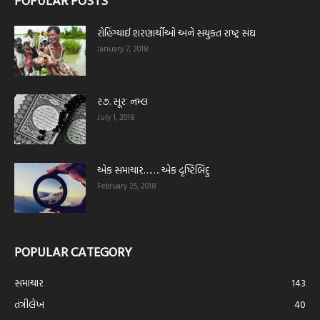
POPULAR POSTS
રોહિંગ્યાઈ શરણાર્થીઓ અને સંયુકત રાષ્ટ્ર સંઘ
January 7, 2018
ર૭. સૂરઃ નમ્લ
July 1, 2018
એક સમાચાર……. એક દૃષ્ટિબિંદુ
February 25, 2018
POPULAR CATEGORY
સમાચાર
143
તંત્રીલેખ
40