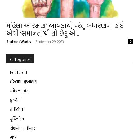
મહિલા આરક્ષણઃ આવકાર્ય, પરંતુ બંધારણના હાર્દ
એવી ‘સમાનતા’થી તો છેટું એ...
Shaheen Weekly
-
September 29, 2023
0
Categories
Featured
ઈસ્લામી મુઆશરા
ઓપન સ્પેસ
કુર્આન
તંત્રીલેખ
દૃષ્ટિકોણ
રોશનીના મીનાર
લેખ