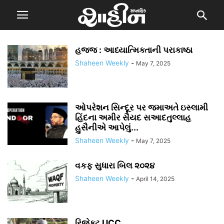
હજ્જ : આધ્યાત્મિક્તાની પરાકાષ્ઠા
Shaheen Weekly
-
May 7, 2025
ઓપરેશન સિન્દૂર પર જમાઅતે ઇસ્લામી
હિંદના અમીર સૈયદ સઆદતુલ્લાહ
હુસૈનીએ આપેલું...
Shaheen Weekly
-
May 7, 2025
વકફ સુધારા બિલ ૨૦૨૪
Shaheen Weekly
-
April 14, 2025
રિજેક્ટ UCC