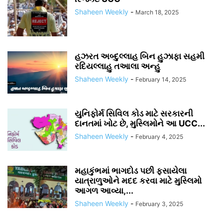
Shaheen Weekly
-
March 18, 2025
હઝરત અબ્દુલ્લાહ બિન હુઝાફા સહમી
રદિયલ્લાહુ તઆલા અન્હુ
Shaheen Weekly
-
February 14, 2025
યુનિફોર્મ સિવિલ કોડ માટે સરકારની
દાનતમાં ખોટ છે, મુસ્લિમોને આ UCC...
Shaheen Weekly
-
February 4, 2025
મહાકુંભમાં ભાગદોડ પછી ફસાયેલા
યાત્રાળુઓને મદદ કરવા માટે મુસ્લિમો
આગળ આવ્યા,...
Shaheen Weekly
-
February 3, 2025