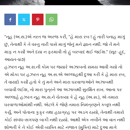
“નૂહ (અ.સ.)એ તરત જ અરજ કરી, “હે મારા રબ ! હું તારી પનાહ માગું
છું, તેનાથી કે તે વસ્તુ તારી પાસે માગું જેનું મને જ્ઞાન નથી. જો તેં મને
માફ ન કર્યો અને દયા ન ફરમાવી તો હું બરબાદ થઈ જઈશ.” (સૂરઃ હૂદ,
આયત-૪૭)
હઝરત નૂહ અ.સ.ની કોમ પર જ્યારે અઝાબનો સમય આવી ગયો તો
એ મોકા પર હઝરત નૂહ અ.સ.એ અલ્લાહથી દુઆ કરી કે હે મારા રબ,
તેં વાયદો કર્યો હતો કે તું મને અને મારા ઘરવાળાઓને અઝાબથી
બચાવી લઈશ, તો મારા પુત્રને આ અઝાબથી સુરક્ષિત રાખ. આના પર
અલ્લાહે હઝરત નૂહ અ.સ.ને ચેતવ્યા કે હે નૂહ (અ.સ.), એ તમારા
ઘરવાળાઓમાંથી નથી. એટલે કે જેણે તમારા નિમંત્રણને કબૂલ નથી
કર્યું, અને પોતાના કુફ્ર તથા હઠાગ્રહ પર અડગ રહ્યો, તેનાથી તમારો
કોઈ સંબંધ-સગપણ બાકી નથી રહ્યો. આથી એક નબીને આ વાત નથી
શોભતી કે તે કોઈ એવી વ્યક્તિ માટે નજાત (મુુક્તિ) માટે દુઆ માગે