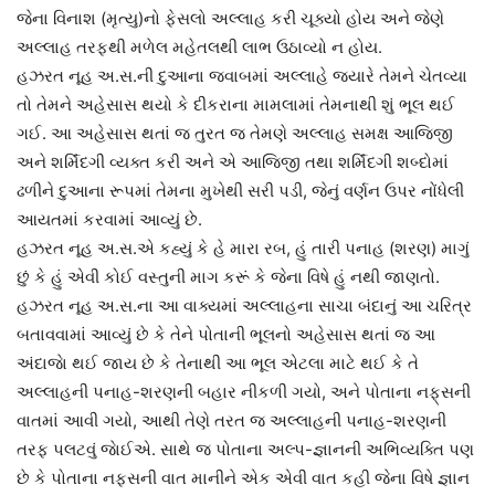
જેના વિનાશ (મૃત્યુ)નો ફેસલો અલ્લાહ કરી ચૂક્યો હોય અને જેણે
અલ્લાહ તરફથી મળેલ મહેતલથી લાભ ઉઠાવ્યો ન હોય.
હઝરત નૂહ અ.સ.ની દુઆના જવાબમાં અલ્લાહે જ્યારે તેમને ચેતવ્યા
તો તેમને અહેસાસ થયો કે દીકરાના મામલામાં તેમનાથી શું ભૂલ થઈ
ગઈ. આ અહેસાસ થતાં જ તુરત જ તેમણે અલ્લાહ સમક્ષ આજિજી
અને શર્મિંદગી વ્યક્ત કરી અને એ આજિજી તથા શર્મિંદગી શબ્દોમાં
ઢળીને દુઆના રૂપમાં તેમના મુખેથી સરી પડી, જેનું વર્ણન ઉપર નોંધેલી
આયતમાં કરવામાં આવ્યું છે.
હઝરત નૂહ અ.સ.એ કહ્યું કે હે મારા રબ, હું તારી પનાહ (શરણ) માગું
છું કે હું એવી કોઈ વસ્તુની માગ કરૂં કે જેના વિષે હું નથી જાણતો.
હઝરત નૂહ અ.સ.ના આ વાક્યમાં અલ્લાહના સાચા બંદાનું આ ચરિત્ર
બતાવવામાં આવ્યું છે કે તેને પોતાની ભૂલનો અહેસાસ થતાં જ આ
અંદાજાે થઈ જાય છે કે તેનાથી આ ભૂલ એટલા માટે થઈ કે તે
અલ્લાહની પનાહ-શરણની બહાર નીકળી ગયો, અને પોતાના નફ્‌સની
વાતમાં આવી ગયો, આથી તેણે તરત જ અલ્લાહની પનાહ-શરણની
તરફ પલટવું જાેઈએ. સાથે જ પોતાના અલ્પ-જ્ઞાનની અભિવ્યક્તિ પણ
છે કે પોતાના નફ્સની વાત માનીને એક એવી વાત કહી જેના વિષે જ્ઞાન