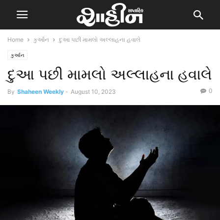
Home
કુર્આન
દુઆ પછી મામલો અલ્લાહના હવાલે
કુર્આન
દુઆ પછી મામલો અલ્લાહના હવાલે
0
By
Shaheen Weekly
-
August 10, 2023