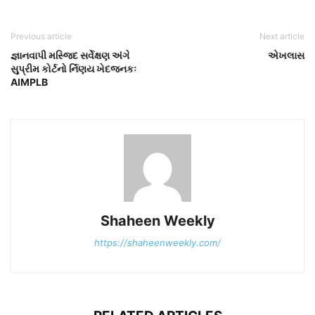
Previous article
Next article
જ્ઞાનવાપી મસ્જિદ સર્વેક્ષણ અંગે
એખલાસ
સુપ્રીમ કોર્ટનો ર્નિણય ખેદજનકઃ
AIMPLB
Shaheen Weekly
https://shaheenweekly.com/