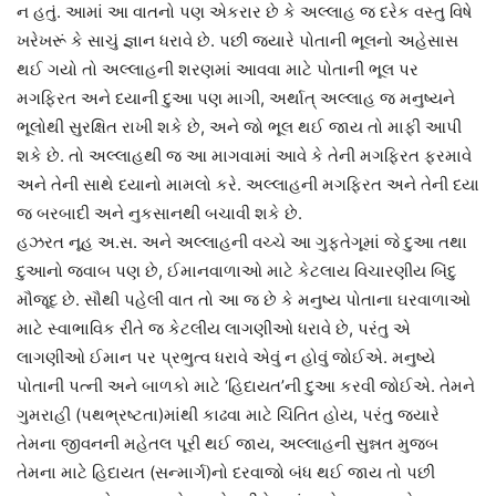
ન હતું. આમાં આ વાતનો પણ એકરાર છે કે અલ્લાહ જ દરેક વસ્તુ વિષે
ખરેખરૂં કે સાચું જ્ઞાન ધરાવે છે. પછી જ્યારે પોતાની ભૂલનો અહેસાસ
થઈ ગયો તો અલ્લાહની શરણમાં આવવા માટે પોતાની ભૂલ પર
મગફિરત અને દયાની દુઆ પણ માગી, અર્થાત્‌ અલ્લાહ જ મનુષ્યને
ભૂલોથી સુરક્ષિત રાખી શકે છે, અને જો ભૂલ થઈ જાય તો માફી આપી
શકે છે. તો અલ્લાહથી જ આ માગવામાં આવે કે તેની મગફિરત ફરમાવે
અને તેની સાથે દયાનો મામલો કરે. અલ્લાહની મગફિરત અને તેની દયા
જ બરબાદી અને નુકસાનથી બચાવી શકે છે.
હઝરત નૂહ અ.સ. અને અલ્લાહની વચ્ચે આ ગુફતેગૂમાં જે દુઆ તથા
દુઆનો જવાબ પણ છે, ઈમાનવાળાઓ માટે કેટલાય વિચારણીય બિંદુ
મૌજૂદ છે. સૌથી પહેલી વાત તો આ જ છે કે મનુષ્ય પોતાના ઘરવાળાઓ
માટે સ્વાભાવિક રીતે જ કેટલીય લાગણીઓ ધરાવે છે, પરંતુ એ
લાગણીઓ ઈમાન પર પ્રભુત્વ ધરાવે એવું ન હોવું જોઈએ. મનુષ્યે
પોતાની પત્ની અને બાળકો માટે ‘હિદાયત’ની દુઆ કરવી જોઈએ. તેમને
ગુમરાહી (પથભ્રષ્ટતા)માંથી કાઢવા માટે ચિંતિત હોય, પરંતુ જ્યારે
તેમના જીવનની મહેતલ પૂરી થઈ જાય, અલ્લાહની સુન્નત મુજબ
તેમના માટે હિદાયત (સન્માર્ગ)નો દરવાજો બંધ થઈ જાય તો પછી