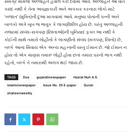
સમગ્ર મામલો અલ્લાહને હવાલે કરી દેવામાં આવે. અલ્લાહને આ વાત
પસંદ નથી કે તેના અવજ્ઞાકારી અને અપકાર કરનારા લોકો માટે
‘નજાત’ (મુક્તિ)ની દુઆ માગવામાં આવે. મનુષ્ય પોતાની પત્ની અને
બાળકો અંગે ખૂબ જ ભાવુક કે લાગણીશીલ હોય છે. પરંતુ અલ્લાહની
નજરમાં સંબંધ-સગપણ (રિશ્તાઓ)ની બુનિયાદ ફક્ત આ નથી કે
કોઈની સાથે તમારો લોહીનો કે લાગણીનો સંબંધ (સગપણ, રિશ્તો) છે,
બલ્કે આના સિવાય એક અન્ય મહત્ત્વની વસ્તુ ઈમાન છે. જો ઈમાન ન
હોય તો એક માણસ તમારૂં લોહી હોવા છતાં તમારા ઘરનો ભાગ નથી
રહેતો, બલ્કે તે તમારાથી અલગ થઈ જાય છે.
TAGS
Dua
gujaratinewspaper
Hazrat Nuh A.S.
islamicnewspaper
Issue No. 35 E-paper
Quran
shaheenweekly