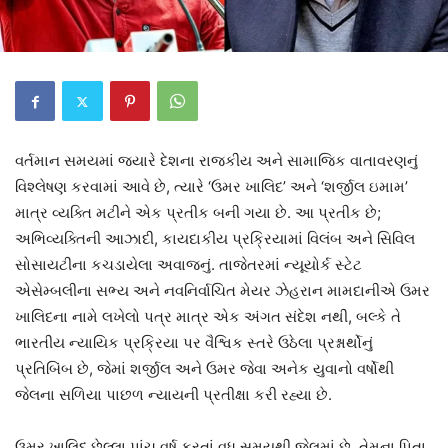
વર્તમાન સમયમાં જ્યારે દેશના રાજકીય અને સામાજિક વાતાવરણનું
વિશ્લેષણ કરવામાં આવે છે, ત્યારે ‘ઉમર ખાલિદ’ અને ‘શર્જીલ ઇમામ’
માત્ર વ્યક્તિ મટીને એક પ્રતીક બની ગયા છે. આ પ્રતીક છે;
અભિવ્યક્તિની આઝાદી, કાયદાકીય પ્રક્રિયામાં વિલંબ અને સિવિલ
સોસાયટીના કચડાયેલા અવાજનું. તાજેતરમાં ન્યૂયોર્ક સ્ટેટ
એસેમ્બલીના સભ્ય અને નવનિર્વાચિત મેયર ઝેહરાન મામદાનીએ ઉમર
ખાલિદના નામે લખેલો પત્ર માત્ર એક અંગત સંદેશ નથી, બલ્કે તે
ભારતીય ન્યાયિક પ્રક્રિયા પર વૈશ્વિક સ્તરે ઉઠેલા પ્રશ્નાર્થોનું
પ્રતિબિંબ છે, જેમાં શર્જીલ અને ઉમર જેવા અનેક યુવાનો વર્ષોથી
જેલના સળિયા પાછળ ન્યાયની પ્રતીક્ષા કરી રહ્યા છે.
ઉમર ખાલિદ છેલ્લા પાંચ વર્ષ કરતાં વધુ સમયથી જેલમાં છે. તેમના પિતા