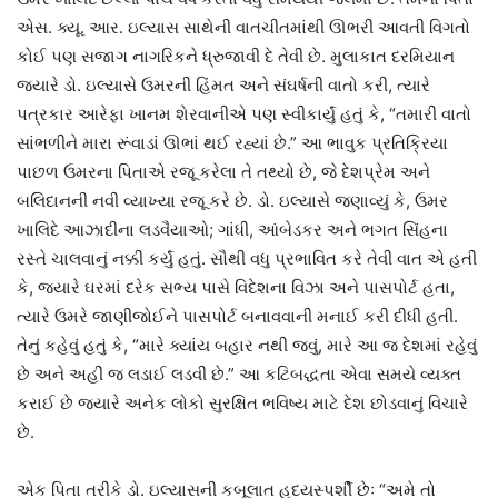
એસ. ક્યૂ. આર. ઇલ્યાસ સાથેની વાતચીતમાંથી ઊભરી આવતી વિગતો
કોઈ પણ સજાગ નાગરિકને ધ્રુજાવી દે તેવી છે. મુલાકાત દરમિયાન
જ્યારે ડો. ઇલ્યાસે ઉમરની હિંમત અને સંઘર્ષની વાતો કરી, ત્યારે
પત્રકાર આરેફા ખાનમ શેરવાનીએ પણ સ્વીકાર્યું હતું કે, “તમારી વાતો
સાંભળીને મારા રૂંવાડાં ઊભાં થઈ રહ્યાં છે.” આ ભાવુક પ્રતિક્રિયા
પાછળ ઉમરના પિતાએ રજૂ કરેલા તે તથ્યો છે, જે દેશપ્રેમ અને
બલિદાનની નવી વ્યાખ્યા રજૂ કરે છે. ડો. ઇલ્યાસે જણાવ્યું કે, ઉમર
ખાલિદે આઝાદીના લડવૈયાઓ; ગાંધી, આંબેડકર અને ભગત સિંહના
રસ્તે ચાલવાનું નક્કી કર્યું હતું. સૌથી વધુ પ્રભાવિત કરે તેવી વાત એ હતી
કે, જ્યારે ઘરમાં દરેક સભ્ય પાસે વિદેશના વિઝા અને પાસપોર્ટ હતા,
ત્યારે ઉમરે જાણીજોઈને પાસપોર્ટ બનાવવાની મનાઈ કરી દીધી હતી.
તેનું કહેવું હતું કે, “મારે ક્યાંય બહાર નથી જવું, મારે આ જ દેશમાં રહેવું
છે અને અહીં જ લડાઈ લડવી છે.” આ કટિબદ્ધતા એવા સમયે વ્યક્ત
કરાઈ છે જ્યારે અનેક લોકો સુરક્ષિત ભવિષ્ય માટે દેશ છોડવાનું વિચારે
છે.
એક પિતા તરીકે ડો. ઇલ્યાસની કબૂલાત હૃદયસ્પર્શી છેઃ “અમે તો