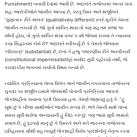
Punishment) બનાવી દેવામાં આવી છે. અદાલતે તાજેતરમાં અન્ય પાંચ
સહ-આરોપીઓને જામીન આપ્યા છે, પરંતુ ઉમર અને શર્જીલને
‘ગુણાત્મક રીતે અલગ’ (qualitatively different) સ્તરે મૂકીને તેમના
જામીન નકાર્યા છે. જો ગુનો સાબિત થાય તો પણ મહત્તમ સજા ૧૦
વર્ષની હોય, તો ગુનો સાબિત થયા વગર ૫ વર્ષ જેલમાં રાખવા તે ન્યાયના
કયા સિદ્ધાંતમાં બેસે છે? અદાલતે સ્વીકાર્યું છે કે તેમનો જેલવાસ
‘નોંધપાત્ર’ (substantial) છે, છતાં તે હજુ ‘બંધારણીય રીતે અસ્વીકાર્ય’
(constitutional impermissibility) મર્યાદા સુધી પહોંચ્યો નથી, જે
કાયદાકીય જગતમાં ચર્ચાનો વિષય બન્યો છે.
ન્યાયિક પ્રક્રિયાના લાંબા વિલંબ અને જામીન નકારવાના તાજેતરના
ચુકાદા પર શર્જીલ ઇમામે જેલમાંથી પોતાની પ્રતિક્રિયા આપતાં
લોકશાહીના પાયાના પ્રશ્નો ઉઠાવ્યા હતા. તેમણે જણાવ્યું હતું કેઃ “હું
ખુશ છું કે બીજા સાથીઓને જામીન મળ્યા છે, ભલે તેમની સાથે લાંબા
સમય સુધી થયેલા અન્યાયની હું નિંદા કરું છું. પણ જ્યાં સુધી અમારો
સવાલ છે, હું દૃઢપણે માનું છું કે ઉમરને અને મને ભારતના તાજેતરના
ઇતિહાસના સૌથી મહત્ત્વપૂર્ણ લોકશાહી વિરોધ પ્રદર્શનોનું નેતૃત્વ કરવા