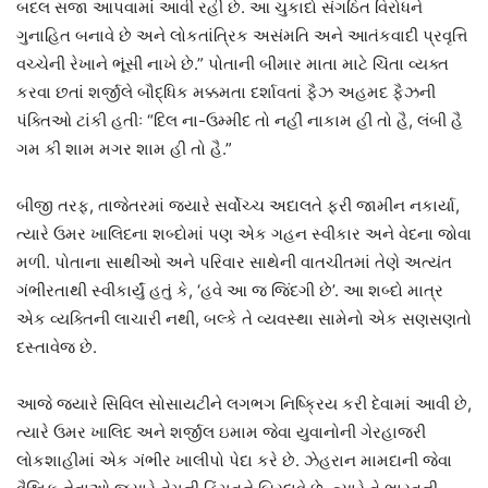
બદલ સજા આપવામાં આવી રહી છે. આ ચુકાદો સંગઠિત વિરોધને
ગુનાહિત બનાવે છે અને લોકતાંત્રિક અસંમતિ અને આતંકવાદી પ્રવૃત્તિ
વચ્ચેની રેખાને ભૂંસી નાખે છે.” પોતાની બીમાર માતા માટે ચિંતા વ્યક્ત
કરવા છતાં શર્જીલે બૌદ્ધિક મક્કમતા દર્શાવતાં ફૈઝ અહમદ ફૈઝની
પંક્તિઓ ટાંકી હતીઃ “દિલ ના-ઉમ્મીદ તો નહીં નાકામ હી તો હૈ, લંબી હૈ
ગમ કી શામ મગર શામ હી તો હૈ.”
બીજી તરફ, તાજેતરમાં જ્યારે સર્વોચ્ચ અદાલતે ફરી જામીન નકાર્યા,
ત્યારે ઉમર ખાલિદના શબ્દોમાં પણ એક ગહન સ્વીકાર અને વેદના જોવા
મળી. પોતાના સાથીઓ અને પરિવાર સાથેની વાતચીતમાં તેણે અત્યંત
ગંભીરતાથી સ્વીકાર્યું હતું કે, ‘હવે આ જ જિંદગી છે’. આ શબ્દો માત્ર
એક વ્યક્તિની લાચારી નથી, બલ્કે તે વ્યવસ્થા સામેનો એક સણસણતો
દસ્તાવેજ છે.
આજે જ્યારે સિવિલ સોસાયટીને લગભગ નિષ્ક્રિય કરી દેવામાં આવી છે,
ત્યારે ઉમર ખાલિદ અને શર્જીલ ઇમામ જેવા યુવાનોની ગેરહાજરી
લોકશાહીમાં એક ગંભીર ખાલીપો પેદા કરે છે. ઝેહરાન મામદાની જેવા