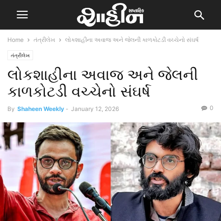
Home
તંત્રીલેખ
લોકશાહીના અવાજ અને જેલની કાળકોટડી વચ્ચેનો સંઘર્ષ
તંત્રીલેખ
લોકશાહીના અવાજ અને જેલની
કાળકોટડી વચ્ચેનો સંઘર્ષ
0
By
Shaheen Weekly
-
January 12, 2026