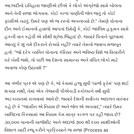
આઝાદીનો ઇતિહાસ જાણીએ છીએ કે લોકો અંગ્રેજો સામે બોલતા
અને તેની સજા ભોગવતા. કોઈ કાળા પાણીની જેલ જતું તો કોઈ
ફાંસીએ ચઢતું. ઉમરે પણ એ જ રસ્તો અપનાવ્યો છે.” તેમણે પોતાના
દીન અને ઈમાનનો હવાલો આપતાં ઉમેર્યું કે, કોઈ જાલિમ હકૂમત સામે
હકની વાત કહેવી એ સૌથી શ્રેષ્ઠ જિહાદ છે. જ્યારે પિતાને પૂછવામાં
આવ્યું કે શું તમે દીકરાને રોક્યો નહીં? ત્યારે તેમનો જવાબ મજબૂત
હતોઃ “જો દરેક વ્યક્તિ પોતાના કૅરિયર અને ભવિષ્ય વિશે જ વિચારીને
ઘરે બેસી જશે, તો પછી આ દેશના સામાન્ય અને વંચિત લોકો માટે
અવાજ કોણ ઉઠાવશે ?”
આ ગંભીર પ્રશ્ન એ પણ છે કે, જે કેસમાં હજુ સુધી ‘ચાર્જ ફ્રેમ’ પણ થઈ
શક્યા નથી, તેમાં એક તેજસ્વી પીએચડી સ્કોલરને વર્ષો સુધી
અટકાયતમાં રાખવામાં આવે છે. જ્યારે દેશની સર્વોચ્ચ અદાલત વારંવાર
કહે છે કે “જામીન એ નિયમ છે અને જેલ એ અપવાદ,” ત્યારે ઉમર
ખાલિદના કિસ્સામાં આ નિયમ કેમ માત્ર કાગળ પર રહી જાય છે?
૩૦,૦૦૦ પાનાની ચાર્જશીટ અને અંદાજે ૭૦૦ થી ૯૦૦ સાક્ષીઓની
વિશાળ યાદી રજૂ કરીને પ્રક્રિયાને જ સજા (Process as