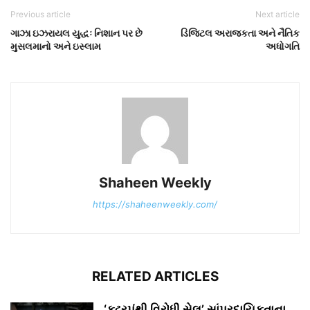
Previous article
Next article
ગાઝા ઇઝરાયલ યુદ્ધઃ નિશાન પર છે
ડિજિટલ અરાજકતા અને નૈતિક
મુસલમાનો અને ઇસ્લામ
અધોગતિ
Shaheen Weekly
https://shaheenweekly.com/
RELATED ARTICLES
‘કટ્ટરપંથી વિરોધી સેલ’ સાંપ્રદાયિકતાના