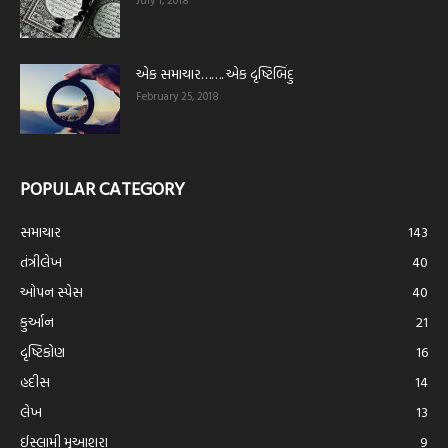
July 1, 2018
એક સમાચાર……. એક દૃષ્ટિબિંદુ
February 25, 2018
POPULAR CATEGORY
સમાચાર
143
તંત્રીલેખ
40
ઓપન સ્પેસ
40
કુર્આન
21
દૃષ્ટિકોણ
16
હદીસ
14
લેખ
13
ઈસ્લામી મુઆશરા
9