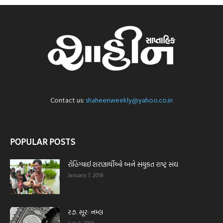
Contact us:
shaheenweekly@yahoo.co.in
POPULAR POSTS
રોહિંગ્યાઈ શરણાર્થીઓ અને સંયુકત રાષ્ટ્ર સંઘ
January 7, 2018
ર૭. સૂરઃ નમ્લ