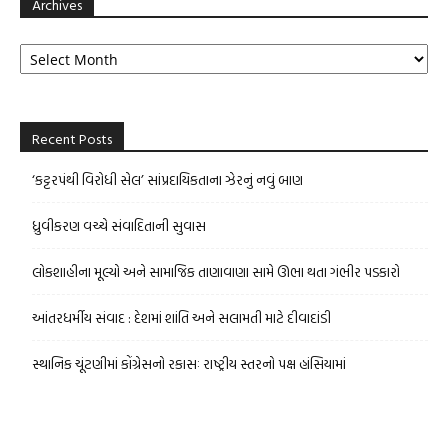
Archives
Archives
Recent Posts
‘કટ્ટરપંથી વિરોધી સેલ’ સાંપ્રદાયિકતાના ઝેરનું નવું બાણ
ધ્રુવીકરણ વચ્ચે સંવાદિતાની સુવાસ
લોકશાહીના મૂલ્યો અને સામાજિક તાણાવાણા સામે ઊભા થતા ગંભીર પડકારો
આંતરધર્મીય સંવાદ : દેશમાં શાંતિ અને સલામતી માટે દીવાદાંડી
સ્થાનિક ચૂંટણીમાં કોંગ્રેસનો રકાસઃ રાષ્ટ્રીય સ્તરનો પક્ષ હાંસિયામાં