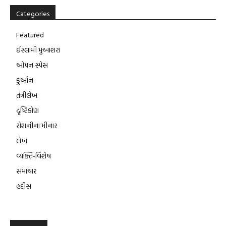
Categories
Featured
ઈસ્લામી મુઆશરા
ઓપન સ્પેસ
કુર્આન
તંત્રીલેખ
દૃષ્ટિકોણ
રોશનીના મીનાર
લેખ
વ્યક્તિ-વિશેષ
સમાચાર
હદીસ