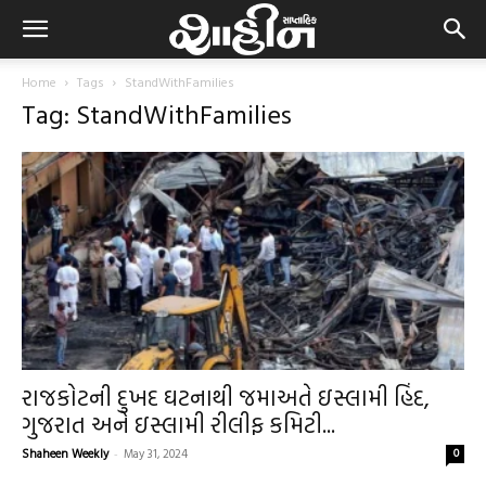
Home
Tags
StandWithFamilies
Tag: StandWithFamilies
રાજકોટની દુખદ ઘટનાથી જમાઅતે ઇસ્લામી હિંદ,
ગુજરાત અને ઇસ્લામી રીલીફ કમિટી...
Shaheen Weekly
-
May 31, 2024
0