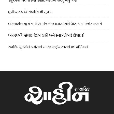
‘કટ્ટરપંથી વિરોધી સેલ’ સાંપ્રદાયિકતાના ઝેરનું નવું બાણ
ધ્રુવીકરણ વચ્ચે સંવાદિતાની સુવાસ
લોકશાહીના મૂલ્યો અને સામાજિક તાણાવાણા સામે ઊભા થતા ગંભીર પડકારો
આંતરધર્મીય સંવાદ : દેશમાં શાંતિ અને સલામતી માટે દીવાદાંડી
સ્થાનિક ચૂંટણીમાં કોંગ્રેસનો રકાસઃ રાષ્ટ્રીય સ્તરનો પક્ષ હાંસિયામાં