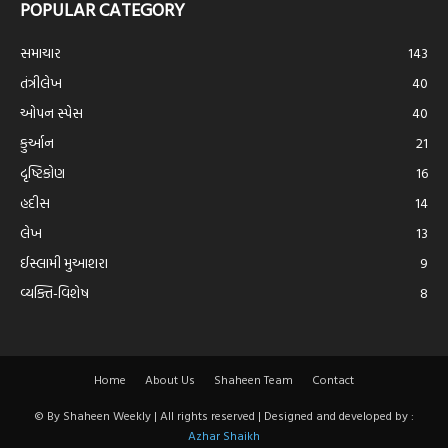
POPULAR CATEGORY
સમાચાર
143
તંત્રીલેખ
40
ઓપન સ્પેસ
40
કુર્આન
21
દૃષ્ટિકોણ
16
હદીસ
14
લેખ
13
ઈસ્લામી મુઆશરા
9
વ્યક્તિ-વિશેષ
8
Home
About Us
Shaheen Team
Contact
© By Shaheen Weekly | All rights reserved | Designed and developed by :
Azhar Shaikh