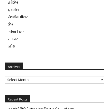
તંત્રીલેખ
દૃષ્ટિકોણ
રોશનીના મીનાર
લેખ
વ્યક્તિ-વિશેષ
સમાચાર
હદીસ
Archives
Archives
Recent Posts