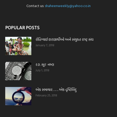
Contact us:
shaheenweekly@yahoo.co.in
POPULAR POSTS
રોહિંગ્યાઈ શરણાર્થીઓ અને સંયુકત રાષ્ટ્ર સંઘ
January 7, 2018
ર૭. સૂરઃ નમ્લ
July 1, 2018
એક સમાચાર……. એક દૃષ્ટિબિંદુ
February 25, 2018