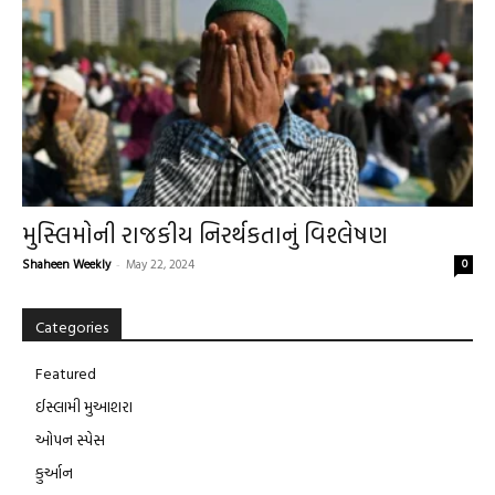
મુસ્લિમોની રાજકીય નિરર્થકતાનું વિશ્લેષણ
Shaheen Weekly
-
May 22, 2024
0
Categories
Featured
ઈસ્લામી મુઆશરા
ઓપન સ્પેસ
કુર્આન