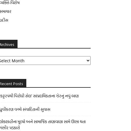
વ્યક્તિ-વિશેષ
સમાચાર
હદીસ
Archives
rchives
Recent Posts
‘કટ્ટરપંથી વિરોધી સેલ’ સાંપ્રદાયિકતાના ઝેરનું નવું બાણ
ધ્રુવીકરણ વચ્ચે સંવાદિતાની સુવાસ
લોકશાહીના મૂલ્યો અને સામાજિક તાણાવાણા સામે ઊભા થતા
ગંભીર પડકારો