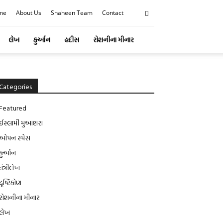
me
About Us
Shaheen Team
Contact
લેખ
કુર્આન
હદીસ
રોશનીના મીનાર
Categories
Featured
ઈસ્લામી મુઆશરા
ઓપન સ્પેસ
કુર્આન
તંત્રીલેખ
દૃષ્ટિકોણ
રોશનીના મીનાર
લેખ