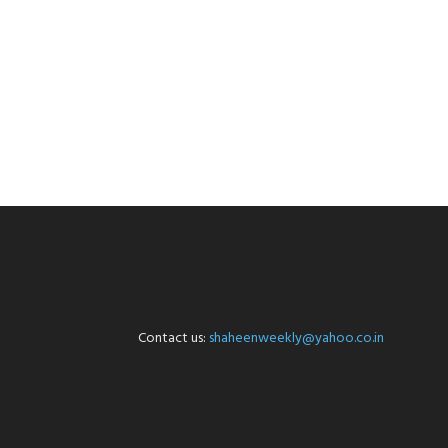
Contact us:
shaheenweekly@yahoo.co.in