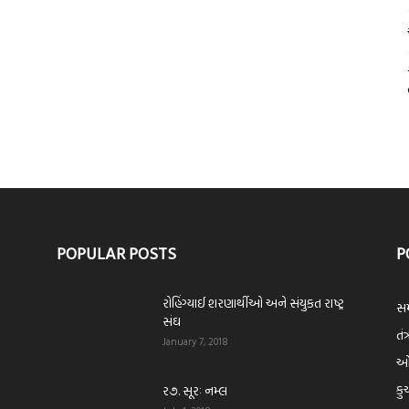
POPULAR POSTS
P
રોહિંગ્યાઈ શરણાર્થીઓ અને સંયુકત રાષ્ટ્ર
સમ
સંઘ
તંત
January 7, 2018
ઓપ
કુ
ર૭. સૂરઃ નમ્લ