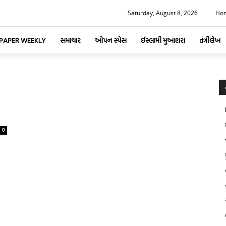
Saturday, August 8, 2026
Ho
-PAPER WEEKLY
સમાચાર
ઓપન સ્પેસ
ઈસ્લામી મુઆશરા
તંત્રીલેખ
0