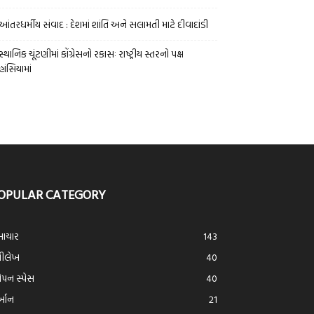
આંતરધર્મીય સંવાદ : દેશમાં શાંતિ અને સલામતી માટે દીવાદાંડી
સ્થાનિક ચૂંટણીમાં કોંગ્રેસનો રકાસઃ રાષ્ટ્રીય સ્તરનો પક્ષ
હાંસિયામાં
OPULAR CATEGORY
ાચાર
143
્રીલેખ
40
ન સ્પેસ
40
ર્આન
21