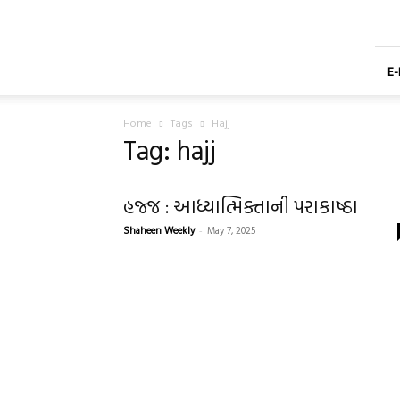
Shaheen
Gujarati
Weekly
Newspaper
E
Home
Tags
Hajj
Tag: hajj
હજ્જ : આધ્યાત્મિક્તાની પરાકાષ્ઠા
Shaheen Weekly
-
May 7, 2025