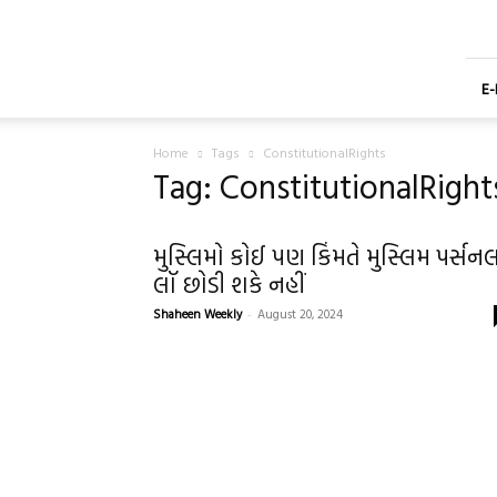
Shaheen
Gujarati
Weekly
Newspaper
E
Home
Tags
ConstitutionalRights
Tag: ConstitutionalRight
મુસ્લિમો કોઈ પણ કિંમતે મુસ્લિમ પર્સન
લૉ છોડી શકે નહીં
Shaheen Weekly
-
August 20, 2024