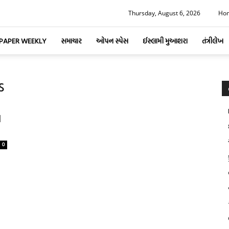
Thursday, August 6, 2026
Ho
-PAPER WEEKLY
સમાચાર
ઓપન સ્પેસ
ઈસ્લામી મુઆશરા
તંત્રીલેખ
s
લ
0