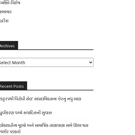
વ્યક્તિ-વિશેષ
સમાચાર
હદીસ
Archives
rchives
Recent Posts
‘કટ્ટરપંથી વિરોધી સેલ’ સાંપ્રદાયિકતાના ઝેરનું નવું બાણ
ધ્રુવીકરણ વચ્ચે સંવાદિતાની સુવાસ
લોકશાહીના મૂલ્યો અને સામાજિક તાણાવાણા સામે ઊભા થતા
ગંભીર પડકારો