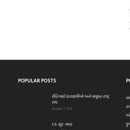
POPULAR POSTS
P
રોહિંગ્યાઈ શરણાર્થીઓ અને સંયુકત રાષ્ટ્ર
સમ
સંઘ
તંત
January 7, 2018
ઓપ
કુ
ર૭. સૂરઃ નમ્લ