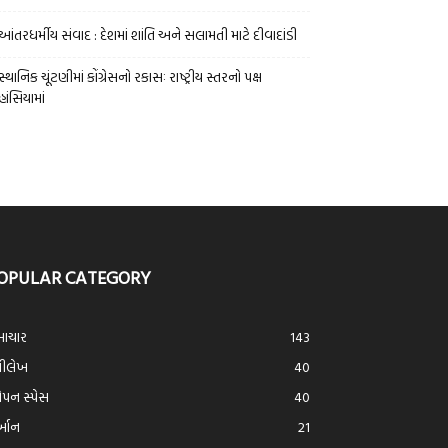
આંતરધર્મીય સંવાદ : દેશમાં શાંતિ અને સલામતી માટે દીવાદાંડી
સ્થાનિક ચૂંટણીમાં કોંગ્રેસનો રકાસઃ રાષ્ટ્રીય સ્તરનો પક્ષ
હાંસિયામાં
OPULAR CATEGORY
ાચાર
143
્રીલેખ
40
ન સ્પેસ
40
ર્આન
21