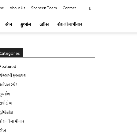
me
About Us
Shaheen Team
Contact
લેખ
કુર્આન
હદીસ
રોશનીના મીનાર
Categories
Featured
ઈસ્લામી મુઆશરા
ઓપન સ્પેસ
કુર્આન
તંત્રીલેખ
દૃષ્ટિકોણ
રોશનીના મીનાર
લેખ