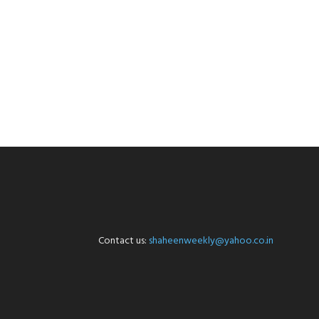
Contact us:
shaheenweekly@yahoo.co.in