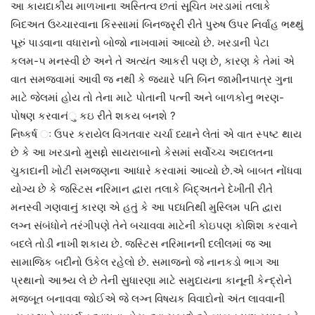
આ કાયદાકીય માળખાના અસ્તિત્વ છતાં સૂચિત ખરડામાં તલાકે
બિદઅત ઉચ્ચારવાના કિસ્સામાં બિનજરૃરી રીતે પુરુષ ઉપર નિર્વાહ ભથ્થું
પૂરું પાડવાના વધારાનો બોજો નાખવામાં આવ્યો છે. ખરડાની પેટા
કલમ-૫ મનસ્વી છે અને તે અત્યંત આકરી પણ છે, કારણ કે તેમાં એ
વાત સમજવામાં આવી જ નથી કે જ્યારે પતિ બિન જામીનપાત્ર ગુના
માટે જેલમાં હોય તો તેના માટે પોતાની પત્ની અને બાળકોનુ ભરણ-
પોષણ કરવાનંુ કઇ રીતે શકય બનશે ?
નિષ્કર્ષ ઃ ઉપર કરાયેલ વિગતવાર ચર્ચા ધ્યાને લેતાં એ વાત સ્પષ્ટ થાય
છે કે આ ખરડાનો મુસદ્દો સાયરાબાનો કેસમાં સર્વોચ્ચ અદાલતના
ચુકાદાની ખોટી સમજણના આધારે કરવામાં આવ્યો છે.એ બાબત નોંધવા
યોગ્ય છે કે જસ્ટિસ નરિમાન દ્વારા તલાકે બિદ્અતને દેખીતી રીતે
મનસ્વી ગણવાનું કારણ એ હતું કે આ પધ્ધતિથી મુસ્લિમ પતિ દ્વારા
લગ્ન સંબંધોને તરંગીપણે તેને બચાવવા માટેની કોઇપણ કોશિશ કરવાને
બદલે તોડી નાખી શકાય છે. જસ્ટિસ નરિમાનની દલીલમાં જ આ
સામાજિક બદીનો ઉકેલ રહેલો છે. સમાજનો જે નાનકડો ભાગ આ
પ્રથાનો આશ્ર્ય લે છે તેની સુધારણા માટે સમુદાયના કાનૂની કેન્દ્રોને
મજબૂત બનાવવા જોઈએ જે લગ્ન વિષયક વિવાદોનો અંત લાવવાની