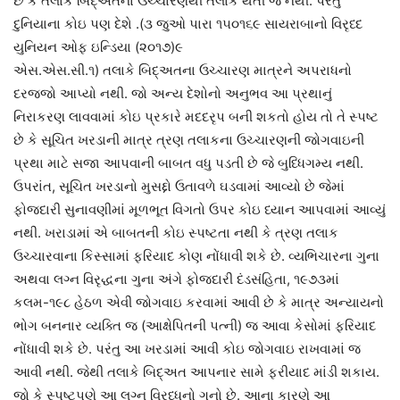
છે કે તલાકે બિદ્અતના ઉચ્ચારણથી તલાક થતી જ નથી. પરંતુ
દુનિયાના કોઇ પણ દેશે .(૩ જુઓ પારા ૧૫૦૧૬૯ સાયરાબાનો વિરૃધ્દ
યુનિયન ઓફ ઇન્ડિયા (૨૦૧૭)૯
એસ.એસ.સી.૧) તલાકે બિદ્અતના ઉચ્ચારણ માત્રને અપરાધનો
દરજ્જો આપ્યો નથી. જો અન્ય દેશોનો અનુભવ આ પ્રથાનું
નિરાકરણ લાવવામાં કોઇ પ્રકારે મદદરૃપ બની શકતો હોય તો તે સ્પષ્ટ
છે કે સૂચિત ખરડાની માત્ર ત્રણ તલાકના ઉચ્ચારણની જોગવાઇની
પ્રથા માટે સજા આપવાની બાબત વધુ પડતી છે જે બુધ્ધિગમ્ય નથી.
ઉપરાંત, સૂચિત ખરડાનો મુસદ્દો ઉતાવળે ઘડવામાં આવ્યો છે જેમાં
ફોજદારી સુનાવણીમાં મૂળભૂત વિગતો ઉપર કોઇ ધ્યાન આપવામાં આવ્યું
નથી. ખરાડામાં એ બાબતની કોઇ સ્પષ્ટતા નથી કે ત્રણ તલાક
ઉચ્ચારવાના કિસ્સામાં ફરિયાદ કોણ નોંધાવી શકે છે. વ્યભિચારના ગુના
અથવા લગ્ન વિરૃદ્ધના ગુના અંગે ફોજદારી દંડસંહિતા, ૧૯૭૩માં
કલમ-૧૯૮ હેઠળ એવી જોગવાઇ કરવામાં આવી છે કે માત્ર અન્યાયનો
ભોગ બનનાર વ્યક્તિ જ (આક્ષેપિતની પત્ની) જ આવા કેસોમાં ફરિયાદ
નોંધાવી શકે છે. પરંતુ આ ખરડામાં આવી કોઇ જોગવાઇ રાખવામાં જ
આવી નથી. જેથી તલાકે બિદ્અત આપનાર સામે ફરીયાદ માંડી શકાય.
જો કે સ્પષ્ટપણે આ લગ્ન વિરૃધ્ધનો ગુનો છે. આના કારણે આ