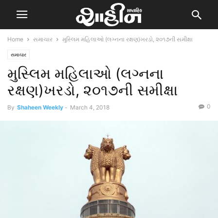
Home
સમાચાર
મુસ્લિમ મહિલાઓ (લગ્નના રક્ષણ)ખરડો, ૨૦૧૭ની સમીક્ષા
સમાચાર
મુસ્લિમ મહિલાઓ (લગ્નના
રક્ષણ)ખરડો, ૨૦૧૭ની સમીક્ષા
0
By
Shaheen Weekly
-
March 4, 2018