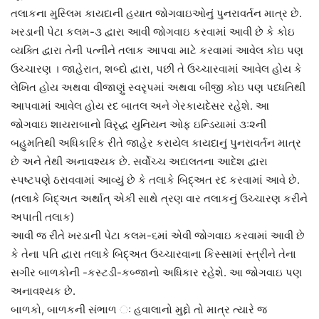
તલાકના મુસ્લિમ કાયદાની હયાત જોગવાઇઓનું પુનરાવર્તન માત્ર છે.
ખરડાની પેટા કલમ-૩ દ્વારા આવી જોગવાઇ કરવામાં આવી છે કે કોઇ
વ્યક્તિ દ્વારા તેની પત્નીને તલાક આપવા માટે કરવામાં આવેલ કોઇ પણ
ઉચ્ચારણ । જાહેરાત, શબ્દો દ્વારા, પછી તે ઉચ્ચારવામાં આવેલ હોય કે
લેખિત હોય અથવા વીજાણું સ્વરૃપમાં અથવા બીજી કોઇ પણ પધ્ધતિથી
આપવામાં આવેલ હોય રદ બાતલ અને ગેરકાયદેસર રહેશે. આ
જોગવાઇ શાયરાબાનો વિરૃદ્ધ યુનિયન ઓફ ઇન્ડિયામાં ૩ઃ૨ની
બહુમતિથી અધિકારિક રીતે જાહેર કરાયેલ કાયદાનું પુનરાવર્તન માત્ર
છે અને તેથી અનાવશ્યક છે. સર્વોચ્ચ અદાલતના આદેશ દ્વારા
સ્પષ્ટપણે ઠરાવવામાં આવ્યું છે કે તલાકે બિદ્અત રદ કરવામાં આવે છે.
(તલાકે બિદ્અત અર્થાત્ એકી સાથે ત્રણ વાર તલાકનું ઉચ્ચારણ કરીને
અપાતી તલાક)
આવી જ રીતે ખરડાની પેટા કલમ-૬માં એવી જોગવાઇ કરવામાં આવી છે
કે તેના પતિ દ્વારા તલાકે બિદ્અત ઉચ્ચારવાના કિસ્સામાં સ્ત્રીને તેના
સગીર બાળકોની -કસ્ટડી-કબ્જાનો અધિકાર રહેશે. આ જોગવાઇ પણ
અનાવશ્યક છે.
બાળકો, બાળકની સંભાળ ઃ હવાલાનો મુદ્દો તો માત્ર ત્યારે જ