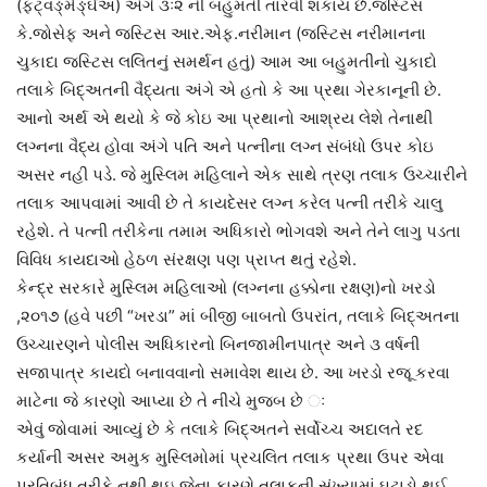
(ફટ્વઙ્મૈઙ્ઘૈંઅ) અંંગે ૩ઃ૨ ની બહુમતી તારવી શકાય છે.જસ્ટિસ
કે.જોસેફ અને જસ્ટિસ આર.એફ.નરીમાન (જસ્ટિસ નરીમાનના
ચુકાદા જસ્ટિસ લલિતનું સમર્થન હતું) આમ આ બહુમતીનો ચુકાદો
તલાકે બિદ્અતની વૈદ્યતા અંગે એ હતો કે આ પ્રથા ગેરકાનૂની છે.
આનો અર્થ એ થયો કે જે કોઇ આ પ્રથાનો આશ્રય લેશે તેનાથી
લગ્નના વૈદ્ય હોવા અંગે પતિ અને પત્નીના લગ્ન સંબંધો ઉપર કોઇ
અસર નહી પડે. જે મુસ્લિમ મહિલાને એક સાથે ત્રણ તલાક ઉચ્ચારીને
તલાક આપવામાં આવી છે તે કાયદેસર લગ્ન કરેલ પત્ની તરીકે ચાલુ
રહેશે. તે પત્ની તરીકેના તમામ અધિકારો ભોગવશે અને તેને લાગુ પડતા
વિવિધ કાયદાઓ હેઠળ સંરક્ષણ પણ પ્રાપ્ત થતું રહેશે.
કેન્દ્ર સરકારે મુસ્લિમ મહિલાઓ (લગ્નના હક્કોના રક્ષણ)નો ખરડો
,૨૦૧૭ (હવે પછી “ખરડા” માં બીજી બાબતો ઉપરાંત, તલાકે બિદ્અતના
ઉચ્ચારણને પોલીસ અધિકારનો બિનજામીનપાત્ર અને ૩ વર્ષની
સજાપાત્ર કાયદો બનાવવાનો સમાવેશ થાય છે. આ ખરડો રજૂ કરવા
માટેના જે કારણો આપ્યા છે તે નીચે મુજબ છે ઃ
એવું જોવામાં આવ્યું છે કે તલાકે બિદ્અતને સર્વોચ્ચ અદાલતે રદ
કર્યાની અસર અમુક મુસ્લિમોમાં પ્રચલિત તલાક પ્રથા ઉપર એવા
પ્રતિબંધ તરીકે નથી થઇ જેના કારણે તલાકની સંખ્યામાં ઘટાડો થઈ