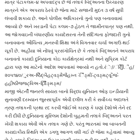
માત્ર પેટાકલમ-૪ અપવાદરૃપ છે જે તલાકે બિદ્અતના ઉચ્ચારણ
માત્રને એક અપરાધ ઠેરવે છે જેના માટે સજાની મુદત ૩ વર્ષ સુધી
લંબાવી શકાય છે. આને પોલીસ અધિકારનો ગુનો પણ બનાવવામાં
આવ્યો છે અને ખરડાની પેટા કલમ-૭ હેઠળ તે જામીનપાત્ર પણ નથી.
આ જોગવાઇની બંધારણીય કાયદેસરતા તેની સંદિગ્ધતા ફોજદારી ગુનો
બનાવવાના ઔચિત્ય ,મનસ્વી શિક્ષા અંગે વિગતવાર ચર્ચા અગાઉ થઈ
ચૂકી છે. અહીંયા એ નોંધવું પ્રસંગોચિત છે કે તલાકે બિદ્અતને અપરાધ
બનાવતો કાયદો દુનિયાના કોઇ કાર્યક્ષેત્રમાં નથી અને સુપ્રિમ કોર્ટ
દ્વારા પણ આ માટેનો આદેશ આપવામાં આવ્યો ન હતો.રંંૅઃ//ંરીુૈિી.ૈહ/
૨૦૫૧૪૦/ુરઅ-ષ્ઠિૈદ્બૈહટ્વઙ્મૈજૈહખ્ત -ંિૈૅઙ્મી-ંટ્વઙ્મટ્વૂ-ૈજ-ે
હહીષ્ઠીજજટ્વિઅ-ર્દૃીિૌઙ્મઙ્મ/
માજી એટર્ની જનરલે સાયરા બાનો વિરૃધ્ધ યુનિયન ઓફ ઇન્ડીયાની
સુનાવણી દરમ્યાન જુસ્સાપૂર્વક એવી દલીલ કરી કે સર્વોચ્ચ અદાલતે
ત્રણ તલાકની પ્રથા રદ કરવી જોઈએ કારણ કે ઘણાં દેશોએ તેને રદ
કરી દીધી છે.દુનિયાના મુસ્લિમ દેશોની બુહમતી તલાકે બિદ્અતને પરત
ખેંચી શકાય એવી એક તલાક ગણે છે. પરંતુ ભારતમાં આ બાબતની
કાયદાકીય સ્થિતિ એક ડગલુ આગળ વધી ગઈ છે જેમા કહેવામાં આવ્યુ