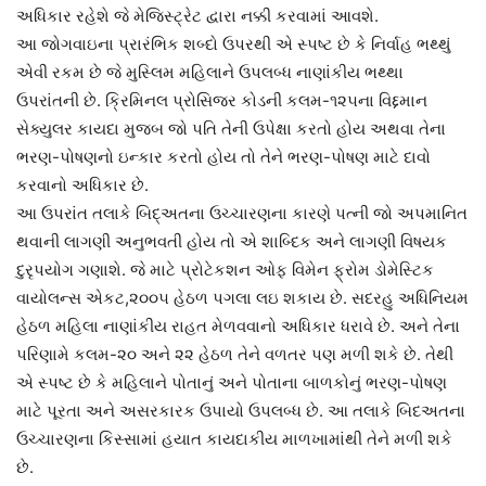
અધિકાર રહેશે જે મેજિસ્ટ્રેટ દ્વારા નક્કી કરવામાં આવશે.
આ જોગવાઇના પ્રારંભિક શબ્દો ઉપરથી એ સ્પષ્ટ છે કે નિર્વાહ ભથ્થું
એવી રકમ છે જે મુસ્લિમ મહિલાને ઉપલબ્ધ નાણાંકીય ભથ્થા
ઉપરાંતની છે. ક્રિમિનલ પ્રોસિજર કોડની કલમ-૧૨૫ના વિદ્દમાન
સેક્યુલર કાયદા મુજબ જો પતિ તેની ઉપેક્ષા કરતો હોય અથવા તેના
ભરણ-પોષણનો ઇન્કાર કરતો હોય તો તેને ભરણ-પોષણ માટે દાવો
કરવાનો અધિકાર છે.
આ ઉપરાંત તલાકે બિદ્અતના ઉચ્ચારણના કારણે પત્ની જો અપમાનિત
થવાની લાગણી અનુભવતી હોય તો એ શાબ્દિક અને લાગણી વિષયક
દુરૃપયોગ ગણાશે. જે માટે પ્રોટેકશન ઓફ વિમેન ફ્રોમ ડોમેસ્ટિક
વાયોલન્સ એકટ,૨૦૦૫ હેઠળ પગલા લઇ શકાય છે. સદરહુ અધિનિયમ
હેઠળ મહિલા નાણાંકીય રાહત મેળવવાનો અધિકાર ધરાવે છે. અને તેના
પરિણામે કલમ-૨૦ અને ૨૨ હેઠળ તેને વળતર પણ મળી શકે છે. તેથી
એ સ્પષ્ટ છે કે મહિલાને પોતાનું અને પોતાના બાળકોનું ભરણ-પોષણ
માટે પૂરતા અને અસરકારક ઉપાયો ઉપલબ્ધ છે. આ તલાકે બિદઅતના
ઉચ્ચારણના કિસ્સામાં હયાત કાયદાકીય માળખામાંથી તેને મળી શકે
છે.