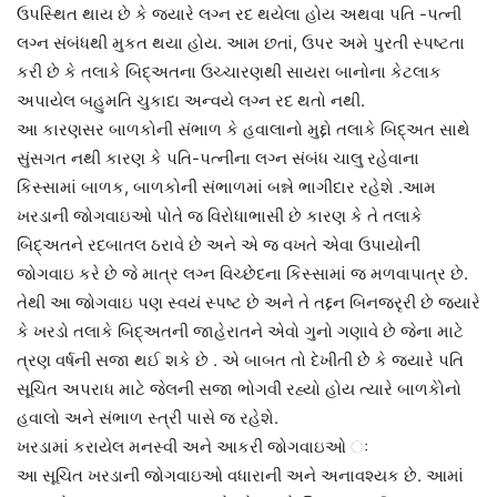
ઉપસ્થિત થાય છે કે જ્યારે લગ્ન રદ થયેલા હોય અથવા પતિ -પત્ની
લગ્ન સંબંધથી મુકત થયા હોય. આમ છતાં, ઉપર અમે પુરતી સ્પષ્ટતા
કરી છે કે તલાકે બિદ્અતના ઉચ્ચારણથી સાયરા બાનોના કેટલાક
અપાયેલ બહુમતિ ચુકાદા અન્વયે લગ્ન રદ થતો નથી.
આ કારણસર બાળકોની સંભાળ કે હવાલાનો મુદ્દો તલાકે બિદ્અત સાથે
સુંસગત નથી કારણ કે પતિ-પત્નીના લગ્ન સંબંધ ચાલુ રહેવાના
કિસ્સામાં બાળક, બાળકોની સંભાળમાં બન્ને ભાગીદાર રહેશે .આમ
ખરડાની જોગવાઇઓ પોતે જ વિરોધાભાસી છે કારણ કે તે તલાકે
બિદ્અતને રદબાતલ ઠરાવે છે અને એ જ વખતે એવા ઉપાયોની
જોગવાઇ કરે છે જે માત્ર લગ્ન વિચ્છેદના કિસ્સામાં જ મળવાપાત્ર છે.
તેથી આ જોગવાઇ પણ સ્વયં સ્પષ્ટ છે અને તે તદ્દન બિનજરૃરી છે જ્યારે
કે ખરડો તલાકે બિદ્અતની જાહેરાતને એવો ગુનો ગણાવે છે જેના માટે
ત્રણ વર્ષની સજા થઈ શકે છે . એ બાબત તો દેખીતી છેે કે જ્યારે પતિ
સૂચિત અપરાધ માટે જેલની સજા ભોગવી રહ્યો હોય ત્યારે બાળકોેનો
હવાલો અને સંભાળ સ્ત્રી પાસે જ રહેશે.
ખરડામાં કરાયેલ મનસ્વી અને આકરી જોગવાઇઓ ઃ
આ સૂચિત ખરડાની જોગવાઇઓ વધારાની અને અનાવશ્યક છે. આમાં