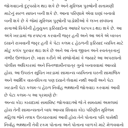
જોગવાઇનો દુરૃપયોગ થઇ શકે છે અને મુસ્લિમ પુરુષોની સતામણી
માટેનું સરળ સાધન બની શકે છે. આના પરિણામે એવા ઘણાં બનાવો
બની શકે છે કે જેમાં મુસ્લિમ પુરૃષોની પાડોશીઓ કે લગ્ન સંબંધના
સગાઓ વિગેરેની હેતુયુક્ત ફરિયાદોના આધારે ધરપકડ થઇ શકે છે. આ
અંગે ખરડામાં જ સ્પષ્ટતા કરવાની જરૃર હતી અને આ અંગે એ બાબત
ધ્યાને રાખવાની જરૃર હતી કે પેટા કલમ ૮ હેઠળની ફરિયાદ વ્યક્તિ માટે
મોટુ કલંક પુરવાર થઇ શકે છે અને આ તેના જીવન અને સ્વતંત્રતાનું
ગંભીર ઉલ્લંઘન છે. ખાસ કરીને એ સંજોગોમાં કે જ્યારે આ અપરાધનો
પોલીસ અધિકારમાં અને બિનજામીનપાત્ર ગુનો બનાવવામાં આવ્યો
હોય. આ ઉપરાંત સૂચિત ખરડામાં સામાન્ય વ્યક્તિના ઘરની સામાજિક
અને આર્થિક વાસ્તવિકતા પણ ધ્યાને લેવામાં નથી આવી અને પેટા
ખરડાની પેટા કલમ-૫ હેઠળ નિર્વાહ ભથ્થાની જોગવાઇ કરવામાં આવી
છે પેટા કલમ-૫ આ પ્રમાણે છેઃ
અન્ય કોઇ કાયદામાં સમાવિષ્ટ જોગવાઇઓ જે તે સમયમાં અમલમાં
હોય તેની સામાન્યતાને બાધ આવ્યા સિવાય કોઇ પરિણીત મુસ્લિમ
મહિલા જેને તલાક ઉચ્ચારવામાં આવી હોય તેને પોતાના પતિ પાસેથી
નિર્વાહ ભથ્થાની તેવી રકમ પોતાના અને પોતાના બાળકો માટે મેળવવાનો