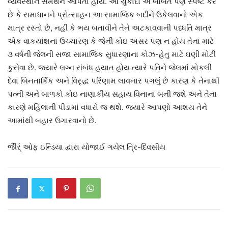
વ્યવસ્થાને સમર્થન આપતા હોય. આ ચુકાદો એ બાબત પણ સ્પષ્ટ કરે
છે કે સમાધાનને પ્રોત્સાહન આ સામાજિક બદીને ઉકેલવાનો એક
માત્ર રસ્તો છે, નહીં કે ભય બતાવીને તેને અટકાવવાની પધ્ધતિ માત્ર
એક વાકયાંશના ઉચ્ચારણ કે જેની કોઇ અસર પણ ન હોય તેના માટે
૩ વર્ષની જેલની સજા સામાજિક સુધારણાના કોઝ-હેતુ માટે ઘણી મોટી
કુસેવા છે. જ્યારે લગ્ન સંબંધ હયાત હોય ત્યારે પતિને જેલમાં મોકલી
દેવા બિનતાર્કિક અને વિરૃદ્ધ પરિણામ લાવનાર પગલું છે કારણ કે તેનાથી
પત્ની અને બાળકો કોઇ નાણાકીય સહાય વિનાના બની જશે અને તેના
કારણે મહિલાની પીડામાં વધારો જ થશે. જ્યારે આપણો આશય તેને
આમાંથી બહાર ઉગારવાનો છે.
જીૈંર્ં ઓફ ઇન્ડિયા દ્વારા યોજાઈ ગયેલ ત્રિ-દિવસીય