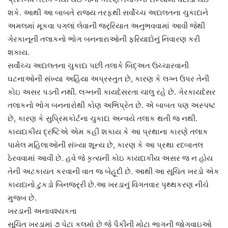
શકે. આથી આ બાબતે રાજ્ય તરફથી સર્વોચ્ચ અદાલતના ચુકાદાને
અમલમાં મૂકવા પગલાં લેવાની જરૃરિયાત અનુભવવામાં આવી જેથી
ગેરકાનૂની તલાકનો ભોગ બનનારાઓની ફરિયાદોનું નિવારણ કરી
શકાય.
સર્વોચ્ચ અદાલતના ચુકાદા પછી તલાકે બિદ્અત ઉચ્ચારવાની
ઘટનાઓની સંખ્યા અહિંયા અપ્રસ્તુત છે, કારણ કે લગ્ન ઉપર તેની
કોઇ અસર પડતી નથી. લગ્નની કાયદેસરતા ચાલુ રહે છે. ગેરકાયદેસર
તલાકનો ભોગ બનનારોથી કોણ અભિપ્રેત છે. એ બાબત પણ અસ્પષ્ટ
છે, કારણ કે સુપ્રિમકોર્ટના ચુકાદા અન્વયે તલાક થતી જ નથી.
કાયદાકીય દ્રષ્ટિએ એમ કહી શકાય કે આ પ્રથાના કારણે તલાક
પામેલ મહિલાઓની સંખ્યા શૂન્ય છે, કારણ કે આ પ્રથા રદબાતલ
ઠેરવવામાં આવી છે. હવે જે કૃત્યની કોઇ કાયદાકીય અસર જ ન હોય
તેની અટકાયત કરવાની વાત જ બેહૂદી છે. આથી આ સૂચિત ખરડો એક
કાયદાનો ટુકડો બિનજરૃરી છે.આ ખરડાનું વિગતવાર પૃથ્થકરણ નીચે
મુજબ છે.
ખરડાની અનાવશ્યકતા
સૂચિત ખરડામાં ૭ પેટા કલમો છે જે પૈકીની મોટા ભાગની જોગવાઇઓ