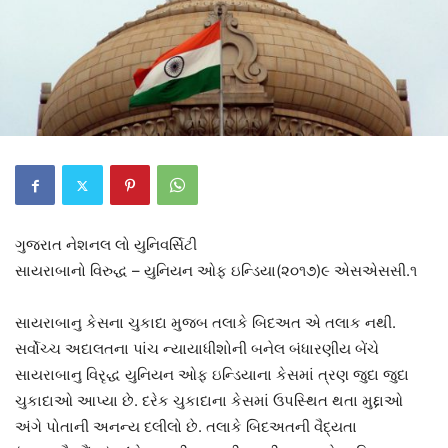
ગુજરાત નેશનલ લો યુનિવર્સિટી
સાયરાબાનો વિરુદ્ધ – યુનિયન ઓફ ઇન્ડિયા(૨૦૧૭)૯ એસએસસી.૧
સાયરાબાનુ કેસના ચુકાદા મુજબ તલાકે બિદઅત એ તલાક નથી.
સર્વોચ્ચ અદાલતના પાંચ ન્યાયાધીશોની બનેલ બંધારણીય બેંચે
સાયરાબાનુ વિરૃદ્ધ યુનિયન ઓફ ઇન્ડિયાના કેસમાં ત્રણ જુદા જુદા
ચુકાદાઓ આપ્યા છે. દરેક ચુકાદાના કેસમાં ઉપસ્થિત થતા મુદ્દાઓ
અંગે પોતાની અનન્ય દલીલો છે. તલાકે બિદઅતની વૈદ્યતા