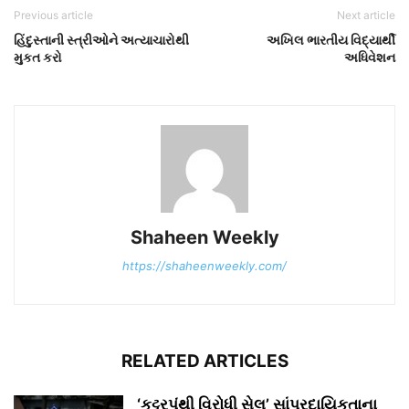
Previous article
Next article
હિંદુસ્તાની સ્ત્રીઓને અત્યાચારોથી
અખિલ ભારતીય વિદ્યાર્થી
મુકત કરો
અધિવેશન
Shaheen Weekly
https://shaheenweekly.com/
RELATED ARTICLES
‘કટ્ટરપંથી વિરોધી સેલ’ સાંપ્રદાયિકતાના