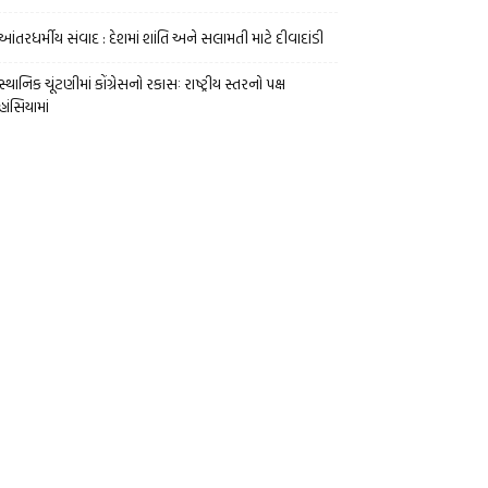
આંતરધર્મીય સંવાદ : દેશમાં શાંતિ અને સલામતી માટે દીવાદાંડી
સ્થાનિક ચૂંટણીમાં કોંગ્રેસનો રકાસઃ રાષ્ટ્રીય સ્તરનો પક્ષ
હાંસિયામાં