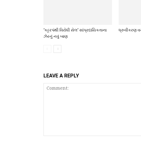
‘કટ્ટરપંથી વિરોધી સેલ’ સાંપ્રદાયિકતાના
ધ્રુવીકરણ વચ
ઝેરનું નવું બાણ
LEAVE A REPLY