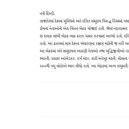
નવી દિલ્હી,
તાજતેરમાં દેશમાં મુસ્લિમો અને દલિત સમુદાય વિરુદ્ધ હિંસામાં વ
ટોચના નેતાઓની એક ચિંતન બેઠક યોજાઈ હતી. જેમાં નકારાત્મક
છ કલાક લાંબી બેઠક બાઠ ઠરાવ પસાર કરવામાં આવ્યો હતો. દલિ
હતો. આ ઠરાવમાં માત્ર દેશના બંધારણના રક્ષણ માટેની જ નહીં 
આ બેઠકમાં બંને સમુદાયના અગ્રણી નેતાઓ તથા બુદ્ધિજીવીઓ હાજ
ભારતી, પ્રકાશ આંબેડકર, હર્ષ મંદર, કારી મહેમૂદ મદની, મૌલાન
ર૦૦થી વધુ લોકોએ ભાગ લીધો હતો. આ બેઠકમાં અન્ય લઘુમતી સ