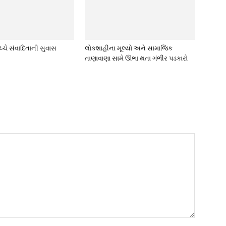
્ચે સંવાદિતાની સુવાસ
લોકશાહીના મૂલ્યો અને સામાજિક
તાણાવાણા સામે ઊભા થતા ગંભીર પડકારો