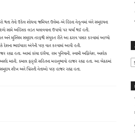
ધારો થતા તેનો ઉકેલ શોધવા જમિયત ઉલેમા-એ હિંદના નેતૃત્વમાં બંને સમુદાયના
 દળો સામે અહિંસક લડત ચલાવવાના ઉપાયો પર ચર્ચા થઈ હતી.
ત અને મુસ્લિમ સમુદાય તરફથી સંયુકત રીતે આ ઠરાવ પસાર કરવામાં આવ્યો
બલ્કે દેશના ભાઈચારા અંગેની પણ વાત કરવામાં આવી હતી.
ર રહ્યા હતા. આમાં કાંચા ઇલૈયા, રામ પુનિયાની, સ્વામી અગ્નિવેશ, અશોક
Ar
ા અર્શદ મદની, કમાલ ફારૃકી સહિતના મહાનુભાવો હાજર રહ્યા હતા. આ બેઠકમાં
મુદાય શીખ અને ખ્રિસ્તી નેતાઓ પણ હાજર રહ્યા હતા.