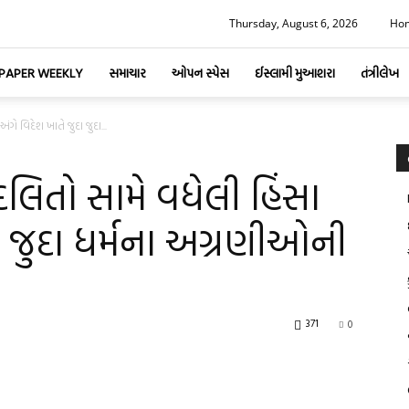
Thursday, August 6, 2026
Ho
-PAPER WEEKLY
સમાચાર
ઓપન સ્પેસ
ઈસ્લામી મુઆશરા
તંત્રીલેખ
ંગે વિદેશ ખાતે જુદા જુદા...
 દલિતો સામે વધેલી હિંસા
દા જુદા ધર્મના અગ્રણીઓની
371
0