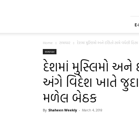
Shaheen
Gujarati
Weekly
Newspaper
E
Home
સમાચાર
દેશમાં મુસ્લિમો અને દલિતો સામે વધેલી હિંસા અ
સમાચાર
દેશમાં મુસ્લિમો અને
અંગે વિદેશ ખાતે જુ
મળેલ બેઠક
By
Shaheen Weekly
-
March 4, 2018