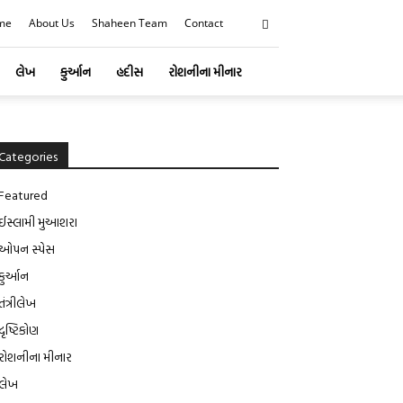
me
About Us
Shaheen Team
Contact
લેખ
કુર્આન
હદીસ
રોશનીના મીનાર
Categories
Featured
ઈસ્લામી મુઆશરા
ઓપન સ્પેસ
કુર્આન
તંત્રીલેખ
દૃષ્ટિકોણ
રોશનીના મીનાર
લેખ