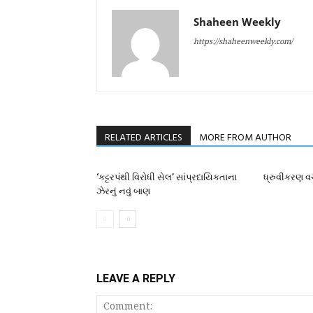
Shaheen Weekly
https://shaheenweekly.com/
RELATED ARTICLES
MORE FROM AUTHOR
‘કટ્ટરપંથી વિરોધી સેલ’ સાંપ્રદાયિકતાના
ધ્રુવીકરણ વચ
ઝેરનું નવું બાણ
LEAVE A REPLY