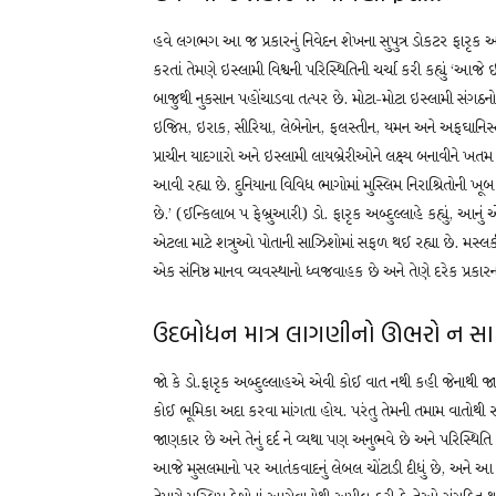
હવે લગભગ આ જ પ્રકારનું નિવેદન શેખના સુપુત્ર ડોકટર ફારૃક અ
કરતાં તેમણે ઇસ્લામી વિશ્વની પરિસ્થિતિની ચર્ચા કરી કહ્યું ‘આજે
બાજુથી નુકસાન પહોંચાડવા તત્પર છે. મોટા-મોટા ઇસ્લામી સંગઠનો-
ઇજિપ્ત, ઇરાક, સીરિયા, લેબેનોન, ફલસ્તીન, યમન અને અફઘાનિસ્ત
પ્રાચીન યાદગારો અને ઇસ્લામી લાયબ્રેરીઓને લક્ષ્ય બનાવીને ખતમ
આવી રહ્યા છે. દુનિયાના વિવિધ ભાગોમાં મુસ્લિમ નિરાશ્રિતોન
છે.’ (ઈન્કિલાબ પ ફેબ્રુઆરી) ડો. ફારૃક અબ્દુલ્લાહે કહ્યું, 
એટલા માટે શત્રુઓ પોતાની સાઝિશોમાં સફળ થઈ રહ્યા છે. મસ્લકી વિ
એક સંનિષ્ઠ માનવ વ્યવસ્થાનો ધ્વજવાહક છે અને તેણે દરેક પ્રકા
ઉદબોધન માત્ર લાગણીનો ઊભરો ન સ
જો કે ડો.ફારૃક અબ્દુલ્લાહએ એવી કોઈ વાત નથી કહી જેનાથી જાહે
કોઈ ભૂમિકા અદા કરવા માંગતા હોય. પરંતુ તેમની તમામ વાતોથી સ્
જાણકાર છે અને તેનું દર્દ ને વ્યથા પણ અનુભવે છે અને પરિસ્થિ
આજે મુસલમાનો પર આતંકવાદનું લેબલ ચોંટાડી દીધું છે, અને આ 