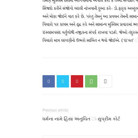
તેમણે મુસ્લિમ દેશોનાં આગેવાનોથી અપીલ કરી કે તેઓ સંગઠિત થઈન
સિજદો કરીને સંજોગો બદલી નાંખવાની દુઆ કરે- ડો.ફારૃક અબ્દુ
અને મોકા જોઈને વાત કરે છે. પરંતુ તેમનું આ પ્રવચન તેમની 
વિચારો પર કાયમ અને દૃઢ રહે અને સામાન્ય મુસ્લિમ પ્રવાહમાં
ઇસ્લામપસંદ વર્તુળોથી નજીકના સંપર્ક રાખવા પડશે. જેઓ તંદુરસ્ત 
વિચારો માત્ર લાગણીનો ઉભરો સાબિત ન થવો જોઈએ. (‘દા’વત’ 
Previous article
ધર્મના નામે હિંસા અનુચિત ઃ સુપ્રીમ કોર્ટ