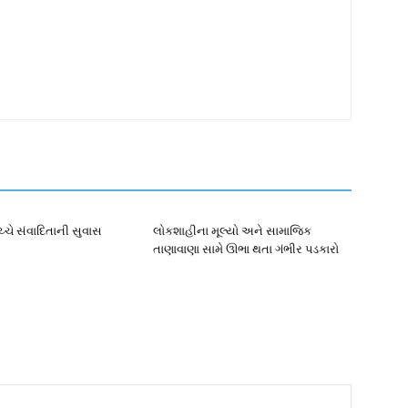
્ચે સંવાદિતાની સુવાસ
લોકશાહીના મૂલ્યો અને સામાજિક
તાણાવાણા સામે ઊભા થતા ગંભીર પડકારો