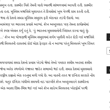
ા પ્રમુખ હતા. કાશ્મીર વિશે તેમની વાતો ધ્યાનથી સાંભળવામાં આવતી હતી. કાશ્મીર
ગ લેતા હતા. મુસ્લિમ મજલિસે મુશાવરત તે દિવસોમાં ખૂબ વેગથી કામ કરતી હતી.
યા તો દેશનો સમગ્ર મુસ્લિમ સમુદાય ફરી એકવાર તડપી ઉઠયો. આ
ણ પર ભારતના પ્રવાસે આવ્યાં. શેખ અબ્દુલ્લાહ પણ તેમના કાર્યક્રમોમાં
્ટ એલાન કર્યું હતું કે, ‘હું ભારતના મુસલમાનોની ખિદમત કરવા ચાહું છું.
છે…’ શેખ આ ઘોષણાથી મુસ્લિમ સમુદાયમાં સર્વત્ર ખુશીની લહેર દોડી ગઈ મજલિસે
થી મિલ્લતની હાલતમાં કોઈ મોટા ફેરફાર તો ન આવ્યા પરંતુ મિલ્લતને ખૂબ હિંમત
Ar
સમયગાળામાં સમગ્ર દેશનો પ્રવાસ ખેડયો જેમાં તેઓ પત્રકાર શમીમ અહમદ શમીમ
ેવા અનેક સ્થળોએ ગંજાવર જાહેર સભાઓ થઈ હતી. સમગ્ર દેશમાં મુસલમાનો
ે રાષ્ટ્રીય કક્ષાનો એક રહનુમા મળી ગયો છે. આ વાતની તરત જ ઇન્દિરા સરકારે નોંધ
જશે. ચતુર ઈન્દિરા ગાંધીએ સમયની નાડ પારખીને શેખ અબ્દુલ્લાહને કાશ્મીરના
ી એક આશા છિન્ન-ભિન્ન થઈ ગઈ અને શેખ સાહેબ મિલ્લતના પ્લેટફોર્મ પરથી