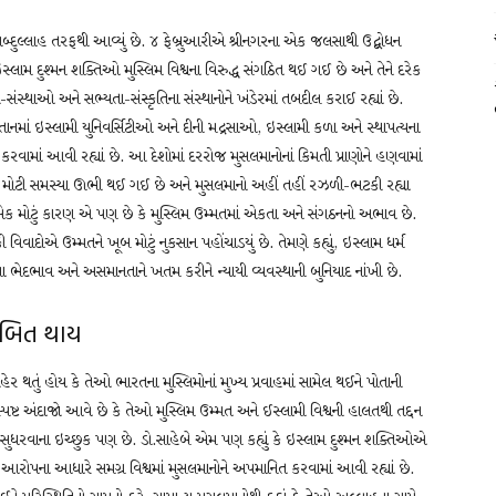
બ્દુલ્લાહ તરફથી આવ્યું છે. ૪ ફેબ્રુઆરીએ શ્રીનગરના એક જલસાથી ઉદ્બોધન
 ઇસ્લામ દુશ્મન શક્તિઓ મુસ્લિમ વિશ્વના વિરુદ્ધ સંગઠિત થઈ ગઈ છે અને તેને દરેક
સંસ્થાઓ અને સભ્યતા-સંસ્કૃતિના સંસ્થાનોને ખંડેરમાં તબદીલ કરાઈ રહ્યાં છે.
ાનમાં ઇસ્લામી યુનિવર્સિટીઓ અને દીની મદ્રસાઓ, ઇસ્લામી કળા અને સ્થાપત્યના
 કરવામાં આવી રહ્યાં છે. આ દેશોમાં દરરોજ મુસલમાનોનાં કિમતી પ્રાણોને હણવામાં
ી ખૂબ મોટી સમસ્યા ઊભી થઈ ગઈ છે અને મુસલમાનો અહીં તહીં રઝળી-ભટકી રહ્યા
આનું એક મોટું કારણ એ પણ છે કે મુસ્લિમ ઉમ્મતમાં એકતા અને સંગઠનનો અભાવ છે.
વાદોએ ઉમ્મતને ખૂબ મોટું નુકસાન પહોંચાડયું છે. તેમણે કહ્યું, ઇસ્લામ ધર્મ
રના ભેદભાવ અને અસમાનતાને ખતમ કરીને ન્યાયી વ્યવસ્થાની બુનિયાદ નાંખી છે.
ાબિત થાય
ર થતું હોય કે તેઓ ભારતના મુસ્લિમોનાં મુખ્ય પ્રવાહમાં સામેલ થઈને પોતાની
પષ્ટ અંદાજો આવે છે કે તેઓ મુસ્લિમ ઉમ્મત અને ઈસ્લામી વિશ્વની હાલતથી તદ્દન
તિ સુધરવાના ઇચ્છુક પણ છે. ડો.સાહેબે એમ પણ કહ્યું કે ઇસ્લામ દુશ્મન શક્તિઓએ
આરોપના આધારે સમગ્ર વિશ્વમાં મુસલમાનોને અપમાનિત કરવામાં આવી રહ્યાં છે.