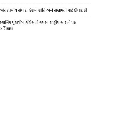
આંતરધર્મીય સંવાદ : દેશમાં શાંતિ અને સલામતી માટે દીવાદાંડી
સ્થાનિક ચૂંટણીમાં કોંગ્રેસનો રકાસઃ રાષ્ટ્રીય સ્તરનો પક્ષ
હાંસિયામાં