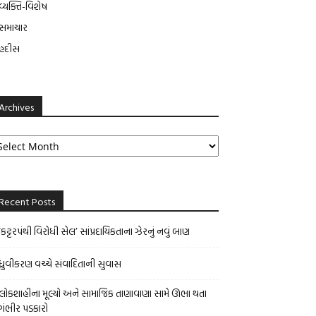
વ્યક્તિ-વિશેષ
સમાચાર
હદીસ
Archives
chives
Recent Posts
‘કટ્ટરપંથી વિરોધી સેલ’ સાંપ્રદાયિકતાના ઝેરનું નવું બાણ
ધ્રુવીકરણ વચ્ચે સંવાદિતાની સુવાસ
લોકશાહીના મૂલ્યો અને સામાજિક તાણાવાણા સામે ઊભા થતા
ગંભીર પડકારો