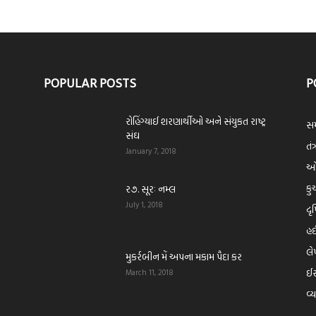
POPULAR POSTS
P
રોહિંગ્યાઈ શરણાર્થીઓ અને સંયુકત રાષ્ટ્ર
સમ
સંઘ
તંત
January 7, 2018
ઓપ
કુ
ર૭. સૂરઃ નમ્લ
July 1, 2018
દૃ
હ
લ
મુકર્રબીન મેં અપના મકામ પૈદા કર
ઈસ
March 11, 2018
વ્