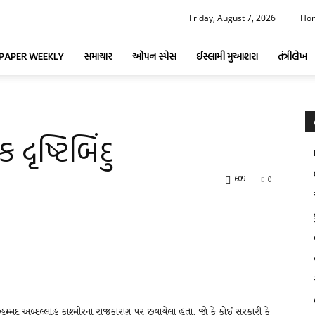
Friday, August 7, 2026
Ho
-PAPER WEEKLY
સમાચાર
ઓપન સ્પેસ
ઈસ્લામી મુઆશરા
તંત્રીલેખ
ૃષ્ટિબિંદુ
609
0
મ્મદ અબ્દુલ્લાહ કાશ્મીરના રાજકારણ પર છવાયેલા હતા. જો કે કોઈ સરકારી કે