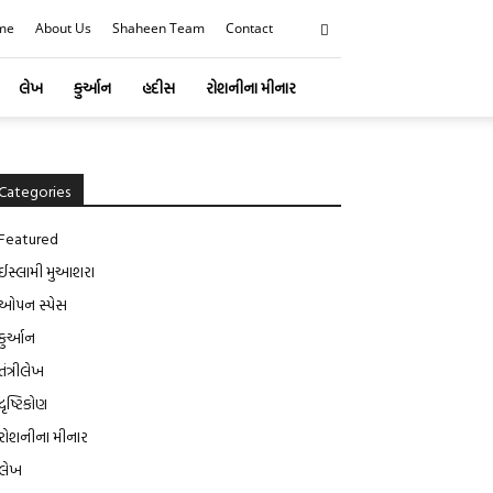
me
About Us
Shaheen Team
Contact
લેખ
કુર્આન
હદીસ
રોશનીના મીનાર
Categories
Featured
ઈસ્લામી મુઆશરા
ઓપન સ્પેસ
કુર્આન
તંત્રીલેખ
દૃષ્ટિકોણ
રોશનીના મીનાર
લેખ