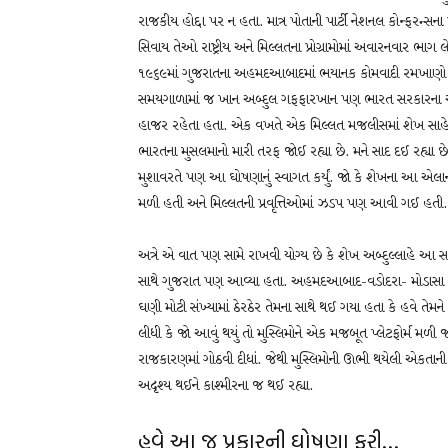
રાજકીય હોદ્દા પર ન હતા. માત્ર પોતાની પાર્ટી નેશનલ કોન્ફરન્સન
સિવાય તેઓ રાષ્ટ્રીય અને મિલ્લતના પ્રોગ્રામોમાં અવારનવાર ભા
૧૯૬૯માં ગુજરાતના અહમદઆબાદમાં ભયાનક કોમવાદી રમખાણો થ
સમયગાળામાં જ ખાન અબ્દુલ ગફફારખાન પણ ભારત સરકારના આમંત્ર
હાજર રહેતા હતા. એક વખતે એક મિલ્લત મજલીસમાં શેખ સાહેબે સ્પષ
ભારતના મુસલમાનો મારી તરફ જોઈ રહ્યા છે. મને સાદ દઈ રહ્યા 
મુશાવરતે પણ આ ઘોષણાનું સ્વાગત કર્યું. જો કે શેખના આ એલાન
મળી હતી અને મિલ્લતની પ્રવૃત્તિઓમાં ઝડપ પણ આવી ગઈ હતી.
અત્રે એ વાત પણ સામે રાખવી યોગ્ય છે કે શેખ અબ્દુલ્લાહે આ 
સાથે ગુજરાત પણ આવ્યા હતા. અહમદઆબાદ-વડોદરા- મોડાસા જ
ઘણી મોટી સંખ્યામાં ઠેરઠેર તેમના સાથે થઈ ગયા હતા કે હવે તેમન
લીધી કે જો આવું થયું તો મુસ્લિમોને એક મજબૂત પ્લેટફોર્મ મળી 
રાજકારણમાં ગોઠવી દીધાં. જેથી મુસ્લિમોની ઊભી થયેલી એકતાન
અદૃશ્ય થઈને કાશ્મીરના જ થઈ રહ્યા.
હવે આ જ પ્રકારની ઘોષણા ફરી…