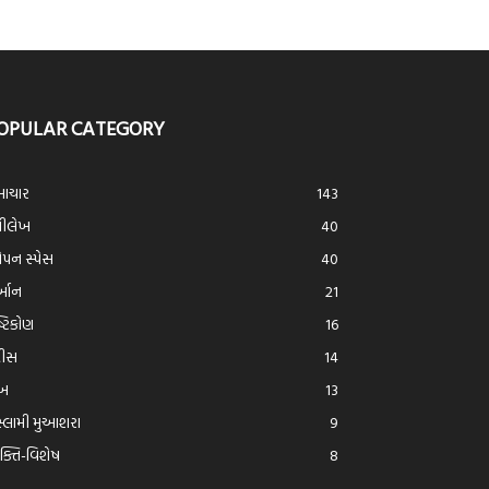
OPULAR CATEGORY
ાચાર
143
્રીલેખ
40
ન સ્પેસ
40
ર્આન
21
ષ્ટિકોણ
16
દીસ
14
ેખ
13
્લામી મુઆશરા
9
યક્તિ-વિશેષ
8