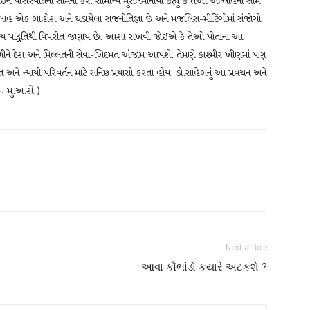
ે પરિસ્થિતિનો સામનો કરે. સામાન્ય મુસલમાનોથી કહ્યું કે તેઓ અલ્લાહના સામે
લ્લાહ એક બાહોશ અને ઘડાયેલા રાજનીતિજ્ઞા છે અને મજલિસ-મીટિંગોમાં સંજોગો
સામાન્ય પદ્ધતિથી વિપરીત જણાય છે. આશા રાખવી જોઈએ કે તેઓ પોતાના આ
 ભળીને દેશ અને મિલ્લતની સેવા-ખિદમત અંજામ આપશે. તેમણે કાશ્મીર ખીણમાં પણ
અને ન્યાયી પરિવર્તન માટે સંનિષ્ઠ પ્રયાસો કરતા હોય. ડો.સાહેબનું આ પ્રવચન અને
ઃ મુ.અ.શે.)
Next article
આવા કૌંભાંડો કયારે અટકશે ?