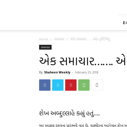
Shaheen
Gujarati
Weekly
Newspaper
E
Home
સમાચાર
એક સમાચાર……. એક દૃષ્ટિબિંદુ
સમાચાર
એક સમાચાર……. એક દ
By
Shaheen Weekly
-
February 25, 2018
શેખ અબ્દુલ્લાહે કહ્યું હતું….
આ આઠમા દશકના પ્રારંભની વાત છે. કાશ્મીરના આગેવાન શેખ મુહ