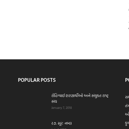
POPULAR POSTS
P
રોહિંગ્યાઈ શરણાર્થીઓ અને સંયુકત રાષ્ટ્ર
સમ
સંઘ
તંત
January 7, 2018
ઓપ
કુ
ર૭. સૂરઃ નમ્લ