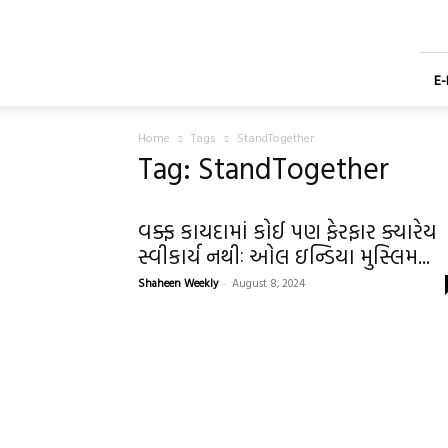
Shaheen
Gujarati
Weekly
Newspaper
E
Home
Tags
StandTogether
Tag: StandTogether
વક્ફ કાયદામાં કોઈ પણ ફેરફાર ક્યારેય
સ્વીકાર્ય નથીઃ ઓલ ઇન્ડિયા મુસ્લિમ...
Shaheen Weekly
-
August 8, 2024