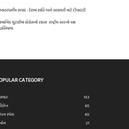
આંતરધર્મીય સંવાદ : દેશમાં શાંતિ અને સલામતી માટે દીવાદાંડી
સ્થાનિક ચૂંટણીમાં કોંગ્રેસનો રકાસઃ રાષ્ટ્રીય સ્તરનો પક્ષ
હાંસિયામાં
OPULAR CATEGORY
ાચાર
143
્રીલેખ
40
ન સ્પેસ
40
ર્આન
21