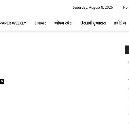
Saturday, August 8, 2026
Ho
-PAPER WEEKLY
સમાચાર
ઓપન સ્પેસ
ઈસ્લામી મુઆશરા
તંત્રીલેખ
0