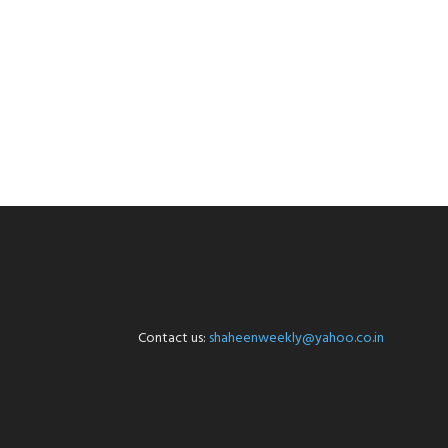
Contact us:
shaheenweekly@yahoo.co.in