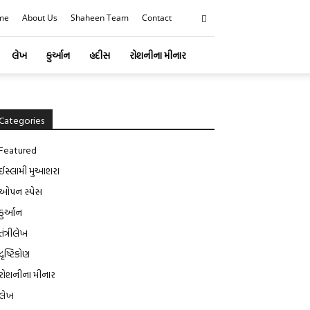
me
About Us
Shaheen Team
Contact
લેખ
કુર્આન
હદીસ
રોશનીના મીનાર
Categories
Featured
ઈસ્લામી મુઆશરા
ઓપન સ્પેસ
કુર્આન
તંત્રીલેખ
દૃષ્ટિકોણ
રોશનીના મીનાર
લેખ