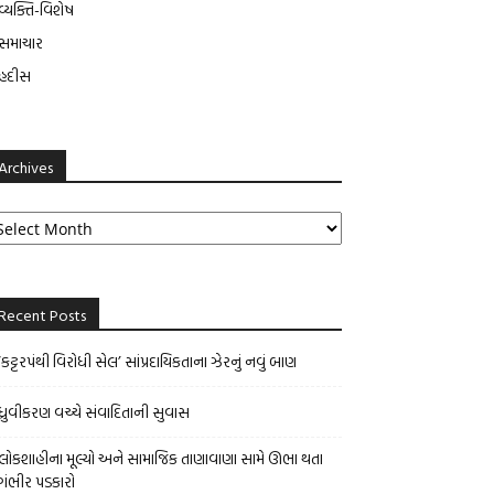
વ્યક્તિ-વિશેષ
સમાચાર
હદીસ
Archives
rchives
Recent Posts
‘કટ્ટરપંથી વિરોધી સેલ’ સાંપ્રદાયિકતાના ઝેરનું નવું બાણ
ધ્રુવીકરણ વચ્ચે સંવાદિતાની સુવાસ
લોકશાહીના મૂલ્યો અને સામાજિક તાણાવાણા સામે ઊભા થતા
ગંભીર પડકારો