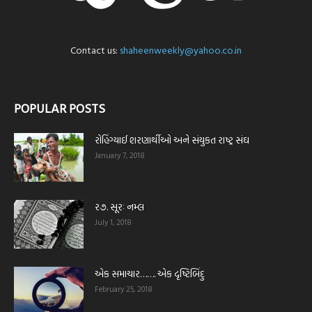
Contact us:
shaheenweekly@yahoo.co.in
POPULAR POSTS
રોહિંગ્યાઈ શરણાર્થીઓ અને સંયુકત રાષ્ટ્ર સંઘ
January 7, 2018
ર૭. સૂરઃ નમ્લ
July 1, 2018
એક સમાચાર……. એક દૃષ્ટિબિંદુ
February 25, 2018