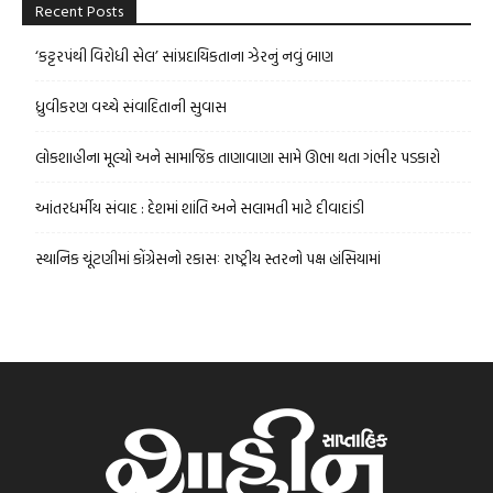
Recent Posts
‘કટ્ટરપંથી વિરોધી સેલ’ સાંપ્રદાયિકતાના ઝેરનું નવું બાણ
ધ્રુવીકરણ વચ્ચે સંવાદિતાની સુવાસ
લોકશાહીના મૂલ્યો અને સામાજિક તાણાવાણા સામે ઊભા થતા ગંભીર પડકારો
આંતરધર્મીય સંવાદ : દેશમાં શાંતિ અને સલામતી માટે દીવાદાંડી
સ્થાનિક ચૂંટણીમાં કોંગ્રેસનો રકાસઃ રાષ્ટ્રીય સ્તરનો પક્ષ હાંસિયામાં