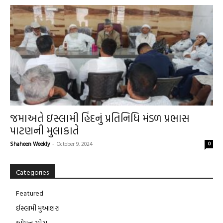
જમાઅતે ઇસ્લામી હિંદનું પ્રતિનિધિ મંડળ પ્રભાસ
પાટણની મુલાકાતે
Shaheen Weekly
-
October 9, 2024
0
Categories
Featured
ઈસ્લામી મુઆશરા
ઓપન સ્પેસ