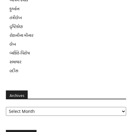
કુર્આન
તંત્રીલેખ
દૃષ્ટિકોણ
રોશનીના મીનાર
લેખ
વ્યક્તિ-વિશેષ
સમાચાર
હદીસ
Archives
Archives