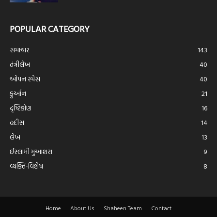
POPULAR CATEGORY
સમાચાર
143
તંત્રીલેખ
40
ઓપન સ્પેસ
40
કુર્આન
21
દૃષ્ટિકોણ
16
હદીસ
14
લેખ
13
ઈસ્લામી મુઆશરા
9
વ્યક્તિ-વિશેષ
8
Home
About Us
Shaheen Team
Contact