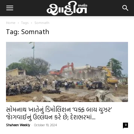
Home
Tags
Somnath
Tag: Somnath
સોમનાથ ખાતેનું ડિમોલિશન ‘વક્ફ બાય યુઝર’
જાેગવાઈનું ઉલ્લંઘન કરે છે; દેશભરમાં...
Shaheen Weekly
-
October 19, 2024
0