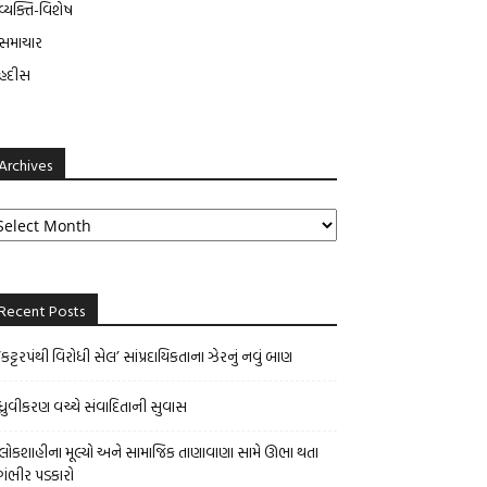
વ્યક્તિ-વિશેષ
સમાચાર
હદીસ
Archives
rchives
Recent Posts
‘કટ્ટરપંથી વિરોધી સેલ’ સાંપ્રદાયિકતાના ઝેરનું નવું બાણ
ધ્રુવીકરણ વચ્ચે સંવાદિતાની સુવાસ
લોકશાહીના મૂલ્યો અને સામાજિક તાણાવાણા સામે ઊભા થતા
ગંભીર પડકારો