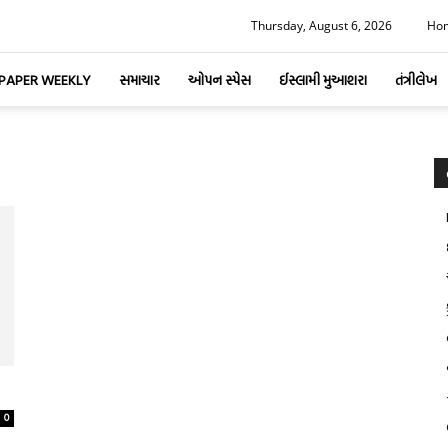
Thursday, August 6, 2026
Ho
-PAPER WEEKLY
સમાચાર
ઓપન સ્પેસ
ઈસ્લામી મુઆશરા
તંત્રીલેખ
0