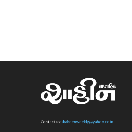
Contact us:
shaheenweekly@yahoo.co.in