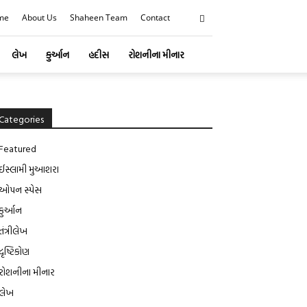
me
About Us
Shaheen Team
Contact
લેખ
કુર્આન
હદીસ
રોશનીના મીનાર
Categories
Featured
ઈસ્લામી મુઆશરા
ઓપન સ્પેસ
કુર્આન
તંત્રીલેખ
દૃષ્ટિકોણ
રોશનીના મીનાર
લેખ