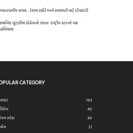
આંતરધર્મીય સંવાદ : દેશમાં શાંતિ અને સલામતી માટે દીવાદાંડી
સ્થાનિક ચૂંટણીમાં કોંગ્રેસનો રકાસઃ રાષ્ટ્રીય સ્તરનો પક્ષ
હાંસિયામાં
OPULAR CATEGORY
ાચાર
143
્રીલેખ
40
ન સ્પેસ
40
ર્આન
21