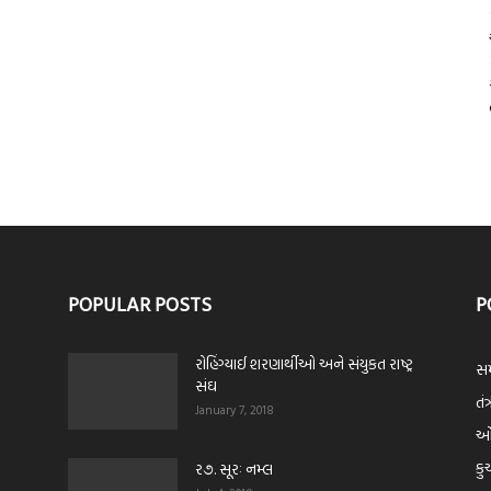
POPULAR POSTS
P
રોહિંગ્યાઈ શરણાર્થીઓ અને સંયુકત રાષ્ટ્ર
સમ
સંઘ
તંત
January 7, 2018
ઓપ
કુ
ર૭. સૂરઃ નમ્લ