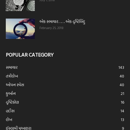
July 1, 2018
એક સમાચાર……. એક દૃષ્ટિબિંદુ
February 25, 2018
POPULAR CATEGORY
સમાચાર
143
તંત્રીલેખ
40
ઓપન સ્પેસ
40
કુર્આન
21
દૃષ્ટિકોણ
16
હદીસ
14
લેખ
13
ઈસ્લામી મુઆશરા
9