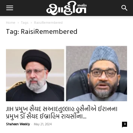
Home
Tags
RaisiRemembered
Tag: RaisiRemembered
JIH પ્રમુખ સૈયદ સઆદતુલ્લાહ હુસૈનીએ ઈરાનના
પ્રમુખ ડૉ સૈયદ ઈબ્રાહિમ રાયસીના...
Shaheen Weekly
-
May 21, 2024
0