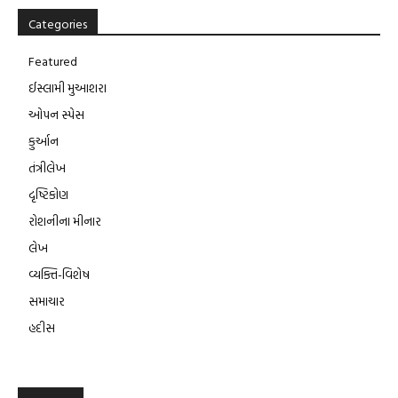
Categories
Featured
ઈસ્લામી મુઆશરા
ઓપન સ્પેસ
કુર્આન
તંત્રીલેખ
દૃષ્ટિકોણ
રોશનીના મીનાર
લેખ
વ્યક્તિ-વિશેષ
સમાચાર
હદીસ