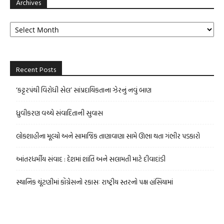
Archives
Archives
Recent Posts
‘કટ્ટરપંથી વિરોધી સેલ’ સાંપ્રદાયિકતાના ઝેરનું નવું બાણ
ધ્રુવીકરણ વચ્ચે સંવાદિતાની સુવાસ
લોકશાહીના મૂલ્યો અને સામાજિક તાણાવાણા સામે ઊભા થતા ગંભીર પડકારો
આંતરધર્મીય સંવાદ : દેશમાં શાંતિ અને સલામતી માટે દીવાદાંડી
સ્થાનિક ચૂંટણીમાં કોંગ્રેસનો રકાસઃ રાષ્ટ્રીય સ્તરનો પક્ષ હાંસિયામાં