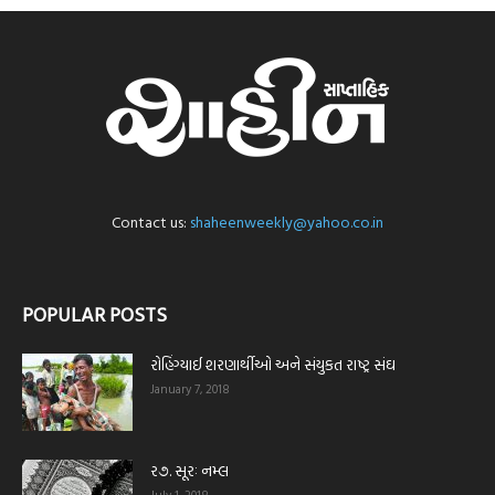
Contact us:
shaheenweekly@yahoo.co.in
POPULAR POSTS
રોહિંગ્યાઈ શરણાર્થીઓ અને સંયુકત રાષ્ટ્ર સંઘ
January 7, 2018
ર૭. સૂરઃ નમ્લ