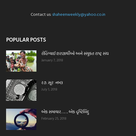
Contact us:
shaheenweekly@yahoo.co.in
POPULAR POSTS
રોહિંગ્યાઈ શરણાર્થીઓ અને સંયુકત રાષ્ટ્ર સંઘ
January 7, 2018
ર૭. સૂરઃ નમ્લ
July 1, 2018
એક સમાચાર……. એક દૃષ્ટિબિંદુ
February 25, 2018