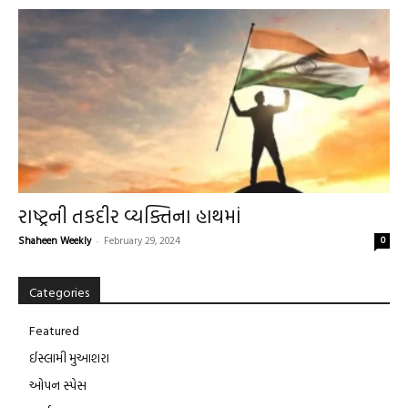
રાષ્ટ્રની તકદીર વ્યક્તિના હાથમાં
Shaheen Weekly
-
February 29, 2024
0
Categories
Featured
ઈસ્લામી મુઆશરા
ઓપન સ્પેસ