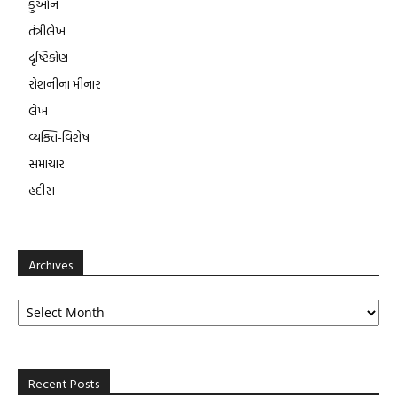
કુર્આન
તંત્રીલેખ
દૃષ્ટિકોણ
રોશનીના મીનાર
લેખ
વ્યક્તિ-વિશેષ
સમાચાર
હદીસ
Archives
Archives
Recent Posts