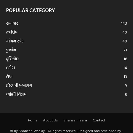
POPULAR CATEGORY
સમાચાર
143
તંત્રીલેખ
40
ઓપન સ્પેસ
40
કુર્આન
21
દૃષ્ટિકોણ
16
હદીસ
14
લેખ
13
ઈસ્લામી મુઆશરા
9
વ્યક્તિ-વિશેષ
8
Home
About Us
Shaheen Team
Contact
© By Shaheen Weekly | All rights reserved | Designed and developed by :