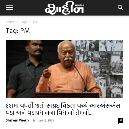
Home
Tags
PM
Tag: PM
દેશમાં વધતી જતી સાંપ્રદાયિકતા વચ્ચે આરએસએસ
વડા અને વડાપ્રધાનના વિધાનો તેમની...
Shaheen Weekly
-
January 2, 2025
0