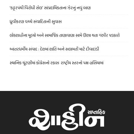
‘કટ્ટરપંથી વિરોધી સેલ’ સાંપ્રદાયિકતાના ઝેરનું નવું બાણ
ધ્રુવીકરણ વચ્ચે સંવાદિતાની સુવાસ
લોકશાહીના મૂલ્યો અને સામાજિક તાણાવાણા સામે ઊભા થતા ગંભીર પડકારો
આંતરધર્મીય સંવાદ : દેશમાં શાંતિ અને સલામતી માટે દીવાદાંડી
સ્થાનિક ચૂંટણીમાં કોંગ્રેસનો રકાસઃ રાષ્ટ્રીય સ્તરનો પક્ષ હાંસિયામાં