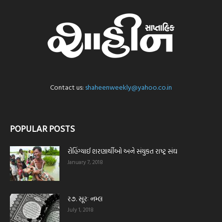
Contact us:
shaheenweekly@yahoo.co.in
POPULAR POSTS
રોહિંગ્યાઈ શરણાર્થીઓ અને સંયુકત રાષ્ટ્ર સંઘ
January 7, 2018
ર૭. સૂરઃ નમ્લ
July 1, 2018