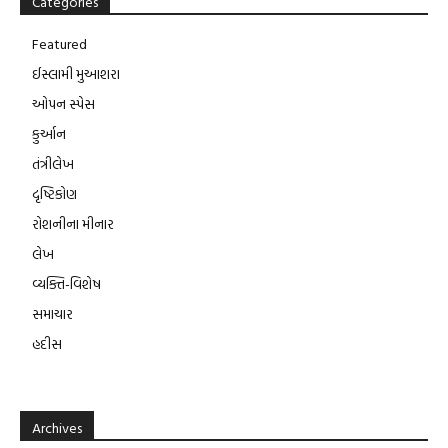
Categories
Featured
ઈસ્લામી મુઆશરા
ઓપન સ્પેસ
કુર્આન
તંત્રીલેખ
દૃષ્ટિકોણ
રોશનીના મીનાર
લેખ
વ્યક્તિ-વિશેષ
સમાચાર
હદીસ
Archives