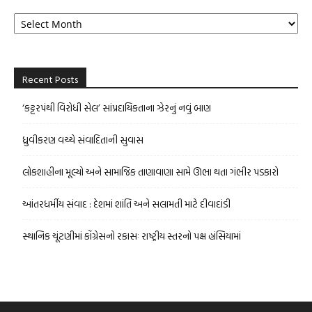
Archives
Recent Posts
‘કટ્ટરપંથી વિરોધી સેલ’ સાંપ્રદાયિકતાના ઝેરનું નવું બાણ
ધ્રુવીકરણ વચ્ચે સંવાદિતાની સુવાસ
લોકશાહીના મૂલ્યો અને સામાજિક તાણાવાણા સામે ઊભા થતા ગંભીર પડકારો
આંતરધર્મીય સંવાદ : દેશમાં શાંતિ અને સલામતી માટે દીવાદાંડી
સ્થાનિક ચૂંટણીમાં કોંગ્રેસનો રકાસઃ રાષ્ટ્રીય સ્તરનો પક્ષ હાંસિયામાં