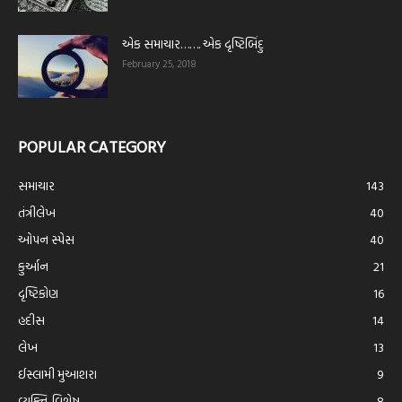
એક સમાચાર……. એક દૃષ્ટિબિંદુ
February 25, 2018
POPULAR CATEGORY
સમાચાર
143
તંત્રીલેખ
40
ઓપન સ્પેસ
40
કુર્આન
21
દૃષ્ટિકોણ
16
હદીસ
14
લેખ
13
ઈસ્લામી મુઆશરા
9
વ્યક્તિ-વિશેષ
8