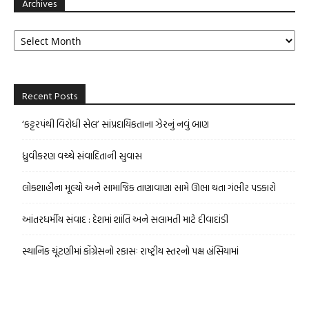
Archives
Archives
Recent Posts
‘કટ્ટરપંથી વિરોધી સેલ’ સાંપ્રદાયિકતાના ઝેરનું નવું બાણ
ધ્રુવીકરણ વચ્ચે સંવાદિતાની સુવાસ
લોકશાહીના મૂલ્યો અને સામાજિક તાણાવાણા સામે ઊભા થતા ગંભીર પડકારો
આંતરધર્મીય સંવાદ : દેશમાં શાંતિ અને સલામતી માટે દીવાદાંડી
સ્થાનિક ચૂંટણીમાં કોંગ્રેસનો રકાસઃ રાષ્ટ્રીય સ્તરનો પક્ષ હાંસિયામાં