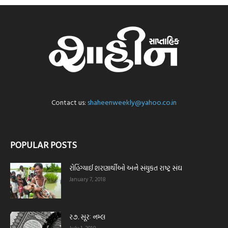
Contact us:
shaheenweekly@yahoo.co.in
POPULAR POSTS
રોહિંગ્યાઈ શરણાર્થીઓ અને સંયુકત રાષ્ટ્ર સંઘ
January 7, 2018
ર૭. સૂરઃ નમ્લ