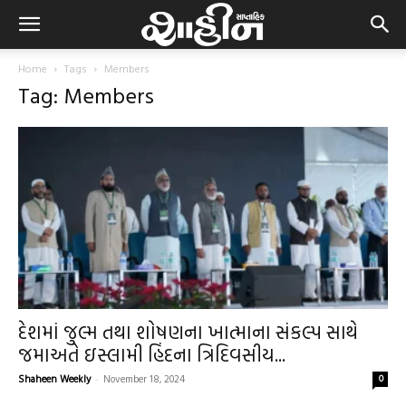
Home
Tags
Members
Tag: Members
દેશમાં જુલ્મ તથા શોષણના ખાત્માના સંકલ્પ સાથે
જમાઅતે ઇસ્લામી હિંદના ત્રિદિવસીય...
Shaheen Weekly
-
November 18, 2024
0