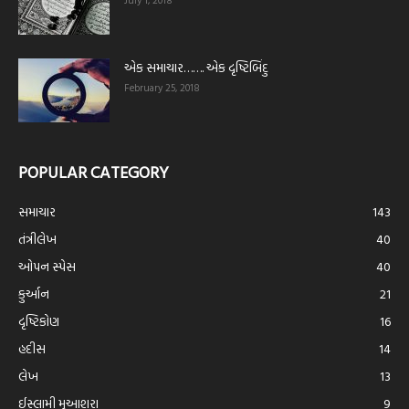
July 1, 2018
એક સમાચાર……. એક દૃષ્ટિબિંદુ
February 25, 2018
POPULAR CATEGORY
સમાચાર
143
તંત્રીલેખ
40
ઓપન સ્પેસ
40
કુર્આન
21
દૃષ્ટિકોણ
16
હદીસ
14
લેખ
13
ઈસ્લામી મુઆશરા
9