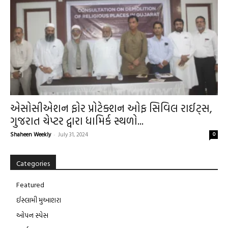
એસોસીએશન ફોર પ્રોટેક્શન ઓફ સિવિલ રાઈટ્‌સ,
ગુજરાત ચેપ્ટર દ્વારા ધામિર્ક સ્થળો...
Shaheen Weekly
-
July 31, 2024
0
Categories
Featured
ઈસ્લામી મુઆશરા
ઓપન સ્પેસ