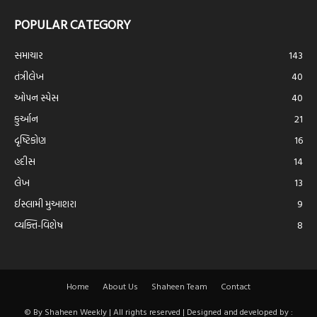
POPULAR CATEGORY
સમાચાર
143
તંત્રીલેખ
40
ઓપન સ્પેસ
40
કુર્આન
21
દૃષ્ટિકોણ
16
હદીસ
14
લેખ
13
ઈસ્લામી મુઆશરા
9
વ્યક્તિ-વિશેષ
8
Home
About Us
Shaheen Team
Contact
© By Shaheen Weekly | All rights reserved | Designed and developed by :