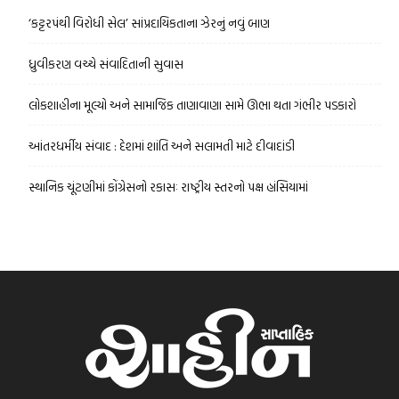
‘કટ્ટરપંથી વિરોધી સેલ’ સાંપ્રદાયિકતાના ઝેરનું નવું બાણ
ધ્રુવીકરણ વચ્ચે સંવાદિતાની સુવાસ
લોકશાહીના મૂલ્યો અને સામાજિક તાણાવાણા સામે ઊભા થતા ગંભીર પડકારો
આંતરધર્મીય સંવાદ : દેશમાં શાંતિ અને સલામતી માટે દીવાદાંડી
સ્થાનિક ચૂંટણીમાં કોંગ્રેસનો રકાસઃ રાષ્ટ્રીય સ્તરનો પક્ષ હાંસિયામાં