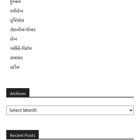
કુર્આન
તંત્રીલેખ
દૃષ્ટિકોણ
રોશનીના મીનાર
લેખ
વ્યક્તિ-વિશેષ
સમાચાર
હદીસ
Archives
Archives
Recent Posts