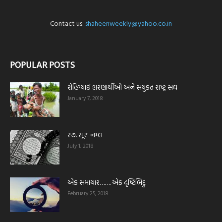
Contact us:
shaheenweekly@yahoo.co.in
POPULAR POSTS
રોહિંગ્યાઈ શરણાર્થીઓ અને સંયુકત રાષ્ટ્ર સંઘ
January 7, 2018
ર૭. સૂરઃ નમ્લ
July 1, 2018
એક સમાચાર……. એક દૃષ્ટિબિંદુ
February 25, 2018