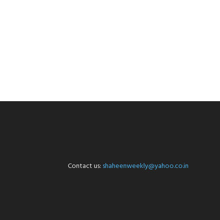
Contact us:
shaheenweekly@yahoo.co.in