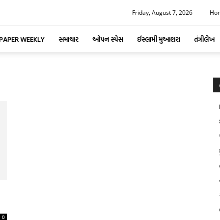
Friday, August 7, 2026
Ho
-PAPER WEEKLY
સમાચાર
ઓપન સ્પેસ
ઈસ્લામી મુઆશરા
તંત્રીલેખ
0