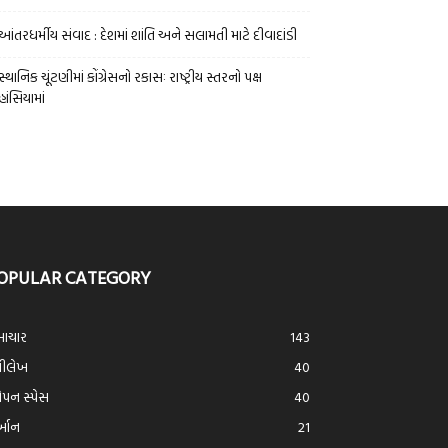
આંતરધર્મીય સંવાદ : દેશમાં શાંતિ અને સલામતી માટે દીવાદાંડી
સ્થાનિક ચૂંટણીમાં કોંગ્રેસનો રકાસઃ રાષ્ટ્રીય સ્તરનો પક્ષ
હાંસિયામાં
OPULAR CATEGORY
ાચાર
143
્રીલેખ
40
ન સ્પેસ
40
ર્આન
21