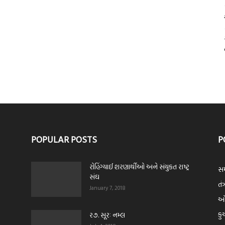
POPULAR POSTS
P
રોહિંગ્યાઈ શરણાર્થીઓ અને સંયુકત રાષ્ટ્ર
સમ
સંઘ
તંત
January 7, 2018
ઓપ
કુ
ર૭. સૂરઃ નમ્લ