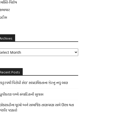
વ્યક્તિ-વિશેષ
સમાચાર
હદીસ
Archives
rchives
Recent Posts
‘કટ્ટરપંથી વિરોધી સેલ’ સાંપ્રદાયિકતાના ઝેરનું નવું બાણ
ધ્રુવીકરણ વચ્ચે સંવાદિતાની સુવાસ
લોકશાહીના મૂલ્યો અને સામાજિક તાણાવાણા સામે ઊભા થતા
ગંભીર પડકારો