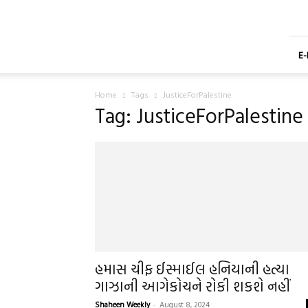
Shaheen
Gujarati
Weekly
Newspaper
E
Home
Tags
JusticeForPalestine
Tag: JusticeForPalestine
હમાસ ચીફ ઈસ્માઈલ હનિયાની હત્યા
ગાઝાની આગેકોચને રોકી શકશે નહીં
Shaheen Weekly
-
August 8, 2024