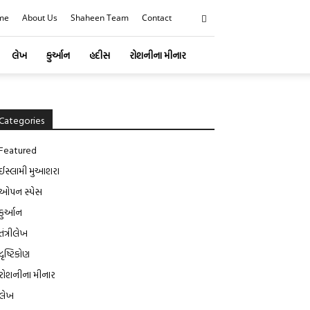
me
About Us
Shaheen Team
Contact
લેખ
કુર્આન
હદીસ
રોશનીના મીનાર
Categories
Featured
ઈસ્લામી મુઆશરા
ઓપન સ્પેસ
કુર્આન
તંત્રીલેખ
દૃષ્ટિકોણ
રોશનીના મીનાર
લેખ