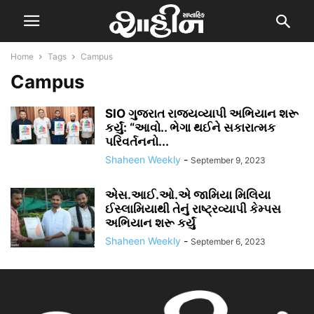
Home
Tags
Campus
Campus
SIO ગુજરાત રાજ્યવ્યાપી અભિયાન શરૂ
કર્યું: “આવો.. ભેગા થઈને સકારાત્મક
પરિવર્તનનો...
Shaheen Weekly
-
September 9, 2023
એસ.આઈ.ઓ.એ જામિયા મિલિયા
ઈસ્લામિયાથી તેનું રાષ્ટ્રવ્યાપી કેમ્પસ
અભિયાન શરૂ કર્યું
Shaheen Weekly
-
September 6, 2023