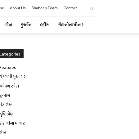
me
About Us
Shaheen Team
Contact
લેખ
કુર્આન
હદીસ
રોશનીના મીનાર
Categories
Featured
ઈસ્લામી મુઆશરા
ઓપન સ્પેસ
કુર્આન
તંત્રીલેખ
દૃષ્ટિકોણ
રોશનીના મીનાર
લેખ