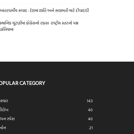
આંતરધર્મીય સંવાદ : દેશમાં શાંતિ અને સલામતી માટે દીવાદાંડી
સ્થાનિક ચૂંટણીમાં કોંગ્રેસનો રકાસઃ રાષ્ટ્રીય સ્તરનો પક્ષ
હાંસિયામાં
OPULAR CATEGORY
ાચાર
143
્રીલેખ
40
ન સ્પેસ
40
ર્આન
21