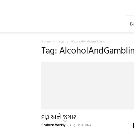
Shaheen
Gujarati
Weekly
Newspaper
E
Home
Tags
AlcoholAndGambling
Tag: AlcoholAndGambli
દારૂ અને જુગાર
Shaheen Weekly
-
August 8, 2024