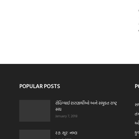
POPULAR POSTS
P
રોહિંગ્યાઈ શરણાર્થીઓ અને સંયુકત રાષ્ટ્ર
સમ
સંઘ
તંત
January 7, 2018
ઓપ
કુ
ર૭. સૂરઃ નમ્લ