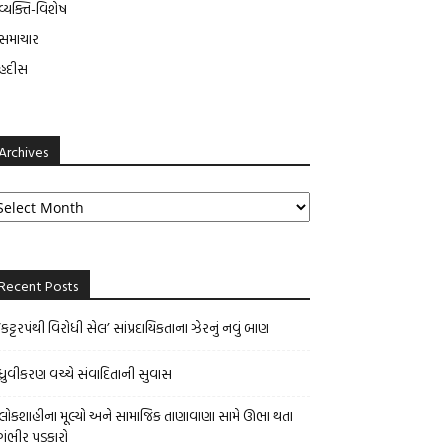
વ્યક્તિ-વિશેષ
સમાચાર
હદીસ
Archives
rchives
Recent Posts
‘કટ્ટરપંથી વિરોધી સેલ’ સાંપ્રદાયિકતાના ઝેરનું નવું બાણ
ધ્રુવીકરણ વચ્ચે સંવાદિતાની સુવાસ
લોકશાહીના મૂલ્યો અને સામાજિક તાણાવાણા સામે ઊભા થતા
ગંભીર પડકારો