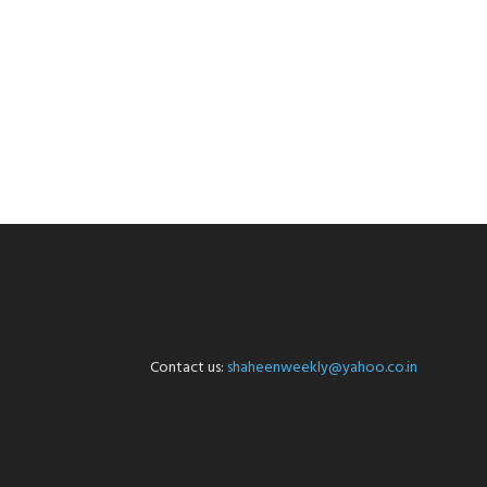
Contact us:
shaheenweekly@yahoo.co.in