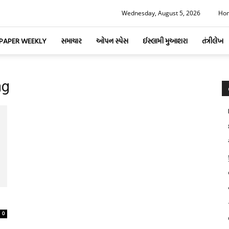
Wednesday, August 5, 2026
Ho
-PAPER WEEKLY
સમાચાર
ઓપન સ્પેસ
ઈસ્લામી મુઆશરા
તંત્રીલેખ
ng
0