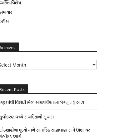
વ્યક્તિ-વિશેષ
સમાચાર
હદીસ
Archives
rchives
Recent Posts
‘કટ્ટરપંથી વિરોધી સેલ’ સાંપ્રદાયિકતાના ઝેરનું નવું બાણ
ધ્રુવીકરણ વચ્ચે સંવાદિતાની સુવાસ
લોકશાહીના મૂલ્યો અને સામાજિક તાણાવાણા સામે ઊભા થતા
ગંભીર પડકારો