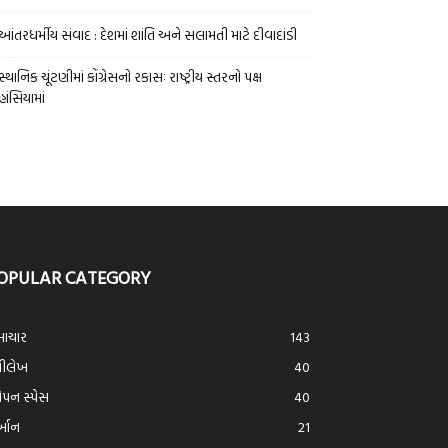
આંતરધર્મીય સંવાદ : દેશમાં શાંતિ અને સલામતી માટે દીવાદાંડી
સ્થાનિક ચૂંટણીમાં કોંગ્રેસનો રકાસઃ રાષ્ટ્રીય સ્તરનો પક્ષ
હાંસિયામાં
OPULAR CATEGORY
ાચાર
143
્રીલેખ
40
ન સ્પેસ
40
ર્આન
21