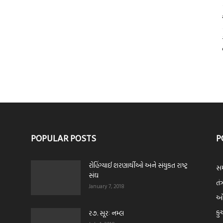
POPULAR POSTS
P
રોહિંગ્યાઈ શરણાર્થીઓ અને સંયુકત રાષ્ટ્ર
સમ
સંઘ
તંત
January 7, 2018
ઓપ
કુ
ર૭. સૂરઃ નમ્લ