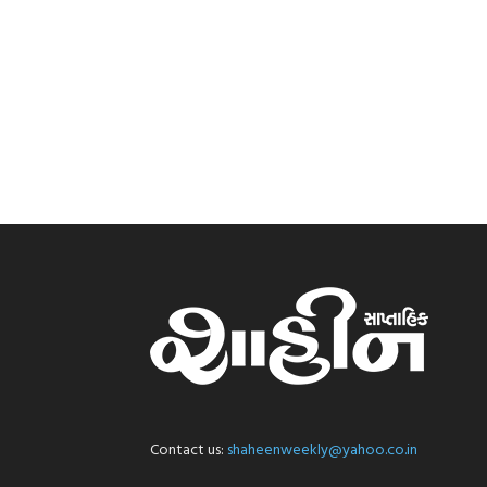
Contact us:
shaheenweekly@yahoo.co.in