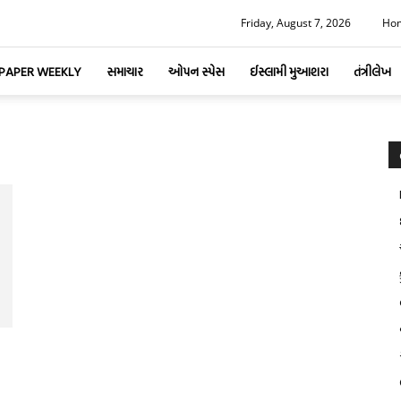
Friday, August 7, 2026
Ho
-PAPER WEEKLY
સમાચાર
ઓપન સ્પેસ
ઈસ્લામી મુઆશરા
તંત્રીલેખ