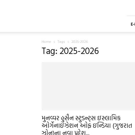
Shaheen
Gujarati
Weekly
Newspaper
E
Home
Tags
2025-2026
Tag: 2025-2026
મુનવ્વર હુસૈન સ્ટુડન્ટ્સ ઇસ્લામિક
ઓર્ગેનાઇઝેશન ઓફ ઇન્ડિયા (ગુજરાત
ઝોન)ના નવા પ્રદેશ...