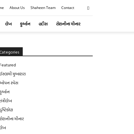
me
About Us
Shaheen Team
Contact
લેખ
કુર્આન
હદીસ
રોશનીના મીનાર
Categories
Featured
ઈસ્લામી મુઆશરા
ઓપન સ્પેસ
કુર્આન
તંત્રીલેખ
દૃષ્ટિકોણ
રોશનીના મીનાર
લેખ