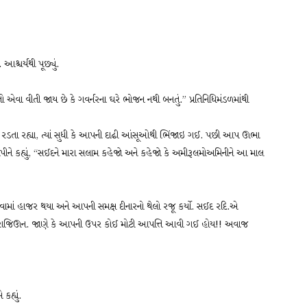
શ્ચર્યથી પૂછ્યું.
એવા વીતી જાય છે કે ગવર્નરના ઘરે ભોજન નથી બનતું.” પ્રતિનિધિમંડળમાંથી
રડતા રહ્યા, ત્યાં સુધી કે આપની દાઢી આંસૂઓથી ભિંજાઇ ગઈ. પછી આપ ઊભા
ોંપીને કહ્યું, “સઈદને મારા સલામ કહેજો અને કહેજો કે અમીરૂલમોઅમિનીને આ માલ
ેવામાં હાજર થયા અને આપની સમક્ષ દીનારનો થેલો રજૂ કર્યો. સઈદ રદિ.એ
ા ઇલયહિ રાજિઊન. જાણે કે આપની ઉપર કોઈ મોટી આપત્તિ આવી ગઈ હોય!! અવાજ
હ્યું.