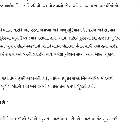
ત ખુબૈબ બિન અદિ રદિ.ની હત્યાનો તમાશો જોવા માટે આવ્યા હતા. અધર્મીઓએ
 ભીડને ચીરીને એક રસ્તો બનાવ્યો અને અબૂ સુફિયાન બિન હરબ અને સફ્‌વાન
 કુરૈશમાં ખૂબ ઉચ્ચ સ્થાન ધરાવતા હતા. આમ, સઈદને કુરૈશના કેદી હઝરત ખૂબૈબ
ત ખૂબૈબ રદિ.ને સાંકળોથી બાંધીને મોતના મેદાનમાં ખેંચીને લાવી રહ્યા હતા. સઈદ
ઈ શકાય અને બદ્રની લડાઈમાં માર્યા ગયેલા કુરૈશના સંબંધીઓનો બદલો ચુકાવી
 જ્યાં તેમને ફાંસી આપવાની હતી, ત્યારે નવયુવાન સઈદ બિન આમિર ભીડમાંથી
ચ્ચે ખૂબૈબ રદિ.ની શાંત અને હળવો અવાજ તેના કાનમાં ગૂંજતો હતોઃ
 દો.”
ાની દિશામાં ઊભો થઈ બે રક્‌અત નમાઝ અદા કરી. એ નમાઝ અત્યંત સુકૂન સાથે