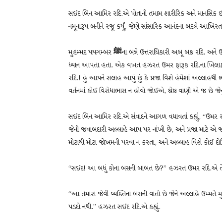
સઈદ બિન આમિર રદિ.એ પોતાની તમામ શારીરિક અને માનસિક ઇ
નમૂનારૂપ બનીને રજૂ કર્યું, જેણે સાંસારિક આનંદના બદલે આખ
મુહમ્મદ પયગમ્બર
ﷺ
ના બન્ને ઉત્તરાધિકારી અબૂ બક્ર રદિ. અને
ધ્યાન આપતા હતા. એક વખત હઝરત ઉમર ફારૂક રદિ.ના ખિલાફતન
રદિ.! હું આપને સલાહ આપું છું કે પ્રજા વિશે હંમેશાં અલ્લાહ
વર્તનમાં કોઈ વિરોધાભાસ ન હોવો જોઈએ, શ્રેષ્ઠ વાણી એ જ છે જેનું
સઈદ બિન આમિર રદિ.એ સંવાદને આગળ વધાવતાં કહ્યું, “ઉમર રદિ.!
જેની જવાબદારી અલ્લાહે આપ પર નાંખી છે, અને પ્રજા માટે એ 
મોટાથી મોટા જોખમની પરવા ન કરતા, અને અલ્લાહ વિશે કોઈ દો
“સઈદ! આ બધું કોના બસની બાબત છે?” હઝરત ઉમર રદિ.એ તેમન
“આ તમારા જેવી વ્યક્તિના બસની વાતો છે જેને અલ્લાહે ઉમ્મતે મ
પડદો નથી.” હઝરત સઈદ રદિ.એ કહ્યું.