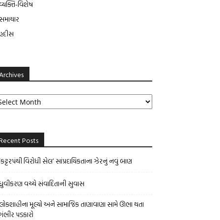
વ્યક્તિ-વિશેષ
સમાચાર
હદીસ
Archives
chives
Recent Posts
‘કટ્ટરપંથી વિરોધી સેલ’ સાંપ્રદાયિકતાના ઝેરનું નવું બાણ
ધ્રુવીકરણ વચ્ચે સંવાદિતાની સુવાસ
લોકશાહીના મૂલ્યો અને સામાજિક તાણાવાણા સામે ઊભા થતા
ગંભીર પડકારો