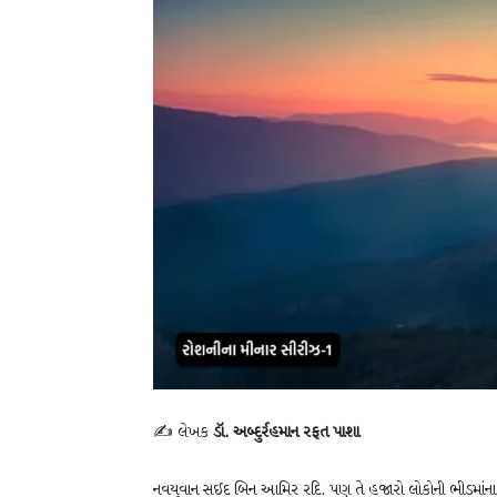
✍️ લેખક
ડૉ. અબ્દુર્રહમાન રફત પાશા
નવયુવાન સઈદ બિન આમિર રદિ. પણ તે હજારો લોકોની ભીડમાંના