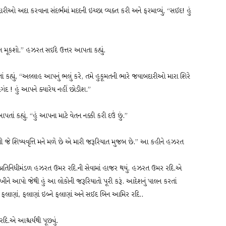
અદા કરવાના સંદર્ભમાં મદદની ઇચ્છા વ્યક્ત કરી અને ફરમાવ્યું, “સઈદ! હું
ં ન મૂકશો.” હઝરત સઈદે ઉત્તર આપતા કહ્યું.
હ્યું, “અલ્લાહ આપનું ભલું કરે, તમે હુકૂમતની ભારે જવાબદારીઓ મારા શિરે
ોગંદ ! હું આપને ક્યારેય નહીં છોડીશ.”
હ્યું, “હું આપના માટે વેતન નક્કી કરી દઉં છું.”
જે શિષ્યવૃત્તિ મને મળે છે એ મારી જરૂરિયાત મુજબ છે.” આ કહીને હઝરત
 પ્રતિનિધીમંડળ હઝરત ઉમર રદિ.ની સેવામાં હાજર થયું. હઝરત ઉમર રદિ.એ
ખીને આપો જેથી હું આ લોકોની જરૂરિયાતો પૂરી કરૂં. આદેશનું પાલન કરતાં
ે ફલાણાં, ફલાણાં ઇબ્ને ફલાણાં અને સઈદ બિન આમિર રદિ..
 આશ્ચર્યથી પૂછ્યું.