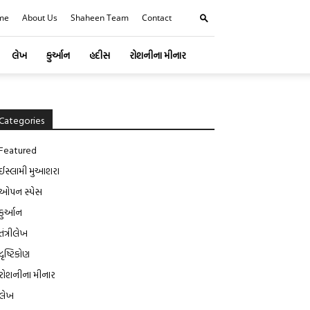
me
About Us
Shaheen Team
Contact
લેખ
કુર્આન
હદીસ
રોશનીના મીનાર
Categories
Featured
ઈસ્લામી મુઆશરા
ઓપન સ્પેસ
કુર્આન
તંત્રીલેખ
દૃષ્ટિકોણ
રોશનીના મીનાર
લેખ