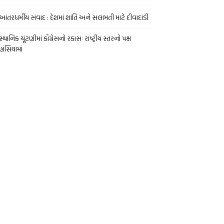
આંતરધર્મીય સંવાદ : દેશમાં શાંતિ અને સલામતી માટે દીવાદાંડી
સ્થાનિક ચૂંટણીમાં કોંગ્રેસનો રકાસઃ રાષ્ટ્રીય સ્તરનો પક્ષ
હાંસિયામાં