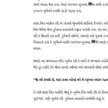
સ્થળે એકઠા થયા હતા. તેઓ પયગંબર મુહમ્મદ
ﷺ
ના સાથી હઝર
હઝરત ખૂબૈબને દગાથી પકડી પાડ્‌યા હતા.
સઈદ બિન આમિર રદિ.એ પોતાની જુવાનીની શક્તિનો ઉપયોગ કરીને
બિન ઉમૈયા જેવા કુરૈશના સરદારોની નજીક પહોંચી ગયા. આ બંને
રદિ.ને જોવાની તક મળી. કુરૈશની સ્ત્રીઓ, બાળકો અને યુવાનો હઝર
વિચારતો હતો કે ખૂબૈબને મારીને પયગંબર મુહમ્મદ
ﷺ
થી બદલો લ
શકાય.
જ્યારે આ જબરદસ્ત ભીડ ખૂબૈબ રદિ.ને લઈને તે જગ્યાએ પહોંચી
થોડે દૂર હટીને તેને જોવા લાગ્યો. સ્ત્રીઓ અને બાળકોની ચીસો વ
“જો તમે ઇચ્છો તો, મારા કતલ પહેલાં મને બે રક્‌અત નમાઝ પઢવા
તે પછી સઈદ બિન આમિરે જોયું કે ખૂબૈબ બિન અદિ રદિ.એ કિબલ
પૂર્ણ થઈ. પછી ખૂબૈબે રદિ. કુરૈશના સરદારોને સંબોધીને કહ્યું કેઃ