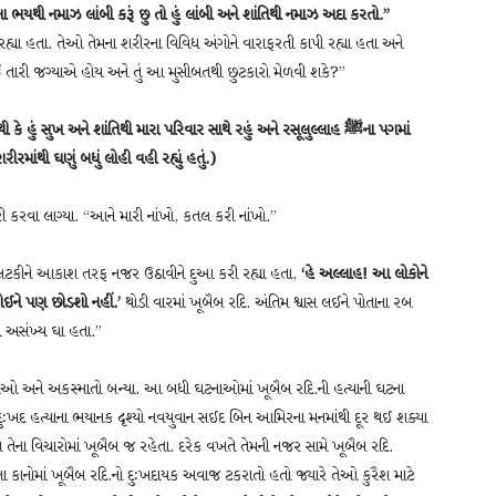
યુના ભયથી નમાઝ લાંબી કરૂં છુ તો હું લાંબી અને શાંતિથી નમાઝ અદા કરતો.”
 રહ્યા હતા. તેઓ તેમના શરીરના વિવિધ અંગોને વારાફરતી કાપી રહ્યા હતા અને
ﷺ
તારી જગ્યાએ હોય અને તું આ મુસીબતથી છુટકારો મેળવી શકે?”
કે હું સુખ અને શાંતિથી મારા પરિવાર સાથે રહું અને રસૂલુલ્લાહ
ﷺ
ના પગમાં
રમાંથી ઘણું બધું લોહી વહી રહ્યું હતું.)
 કરવા લાગ્યા. “આને મારી નાંખો, કતલ કરી નાંખો.”
ચડે લટકીને આકાશ તરફ નજર ઉઠાવીને દુઆ કરી રહ્યા હતા,
‘હે અલ્લાહ! આ લોકોને
કોઈને પણ છોડશો નહીં.’
થોડી વારમાં ખૂબૈબ રદિ. અંતિમ શ્વાસ લઈને પોતાના રબ
ા અસંખ્ય ઘા હતા.”
ટનાઓ અને અકસ્માતો બન્યા. આ બધી ઘટનાઓમાં ખૂબૈબ રદિ.ની હત્યાની ઘટના
દુઃખદ હત્યાના ભયાનક દૃશ્યો નવયુવાન સઈદ બિન આમિરના મનમાંથી દૂર થઈ શક્યા
 તેના વિચારોમાં ખૂબૈબ જ રહેતા. દરેક વખતે તેમની નજર સામે ખૂબૈબ રદિ.
 કાનોમાં ખૂબૈબ રદિ.નો દુઃખદાયક અવાજ ટકરાતો હતો જ્યારે તેઓ કુરૈશ માટે