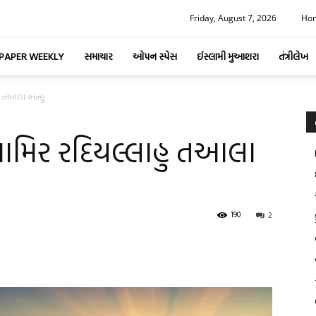
Friday, August 7, 2026
Ho
-PAPER WEEKLY
સમાચાર
ઓપન સ્પેસ
ઈસ્લામી મુઆશરા
તંત્રીલેખ
 તઆલા અન્હુ
િર રદિયલ્લાહુ તઆલા
190
2