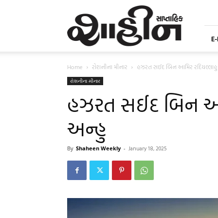
Shaheen
Gujarati
Weekly
Newspaper
E
Home
રોશનીના મીનાર
હઝરત સઈદ બિન આમિર રદિયલ્લાહુ
રોશનીના મીનાર
હઝરત સઈદ બિન આમ
અન્હુ
By
Shaheen Weekly
-
January 18, 2025