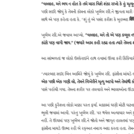
“વલ્લાહ, મને ભય ન હોત કે તમે મારા વિશે શંકા રાખો કે હું મૃત્
પછી સઈદે જોયું કે તેમની કોમના લોકો ખૂબૈબ રદિ.ને જીવતા મારી
સાથે એ પણ કહેતા હતા કે, “શું તું એ પસંદ કરીશ કે મુહમ્મદ
ખૂબૈબ રદિ.એ જવાબ આપ્યો,
“વલ્લાહ, મને તો એ પણ કબૂલ નથી 
કાંટો પણ વાગી જાય.” (જ્યારે આમ કહી રહ્યા હતા ત્યારે તેમના શરી
આ સાંભળતાં જ લોકો ઉશ્કેરાઈને હાથ હવામાં ઊંચા કરી કિકિયારી
“ત્યારબાદ સઈદ બિન આમિરે જોયું કે ખૂબૈબ રદિ. ફાંસીના માં
એક પછી એક ગણી લો, તેમને વિખેરીને મૃત્યુ આપો અને તેમાંથી 
પાસે પહોંચી ગયા. તેમના શરીર પર તલવારો અને ભાલાઓના ઊંડ
આ પછી કુરૈશના લોકો મક્કા પરત ફર્યા. મક્કામાં ઘણી મોટી ઘ
ભૂલી જવામાં આવી. પરંતુ ખૂબૈબ રદિ. પર થયેલ અત્યાચાર અને 
નહીં. તે ઊંઘમાં પણ ખૂબૈબ રદિ.ને જોતો અને જાગૃત હાલતમાં પણ
ફાંસીના માચડે ઊભા રહી બે રક્‌અત નમાઝ અદા કરતા હતા. તેમના