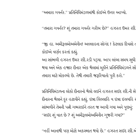
“અમારા ગવર્નર.” પ્રતિનિધિમંડળમાંથી કોઈએ ઉત્તર આપ્યો.
“તમારા ગવર્નર? શું તમારા ગવર્નર ગરીબ છે?” હઝરત ઉમર રદિ. આ
“જી હા. અમીરૂલમોઅમેનીન! અલ્લાહના સોગંદ ! કેટલાક દિવસો તો 
કોઈએ વર્ણન કરતાં કહ્યું.
આ સાંભળી હઝરત ઉમર રદિ.રડી પડ્‌યા. આપ લાંબા સમય સુધી 
થયા અને એક હજાર દીનાર એક થેલામાં મૂકીને પ્રતિનિધિમંડળને સ
તમારા માટે મોકલ્યો છે. તેથી તમારી જરૂરિયાતો પૂરી કરો.”
પ્રતિનિધિમંડળના લોકો દીનારનો થેલો લઈને હઝરત સઈદ રદિ.ની સ
દીનારના થેલાને દૂર હટાવીને કહ્યું, ઇન્ના લિલ્લાહિ વ ઇન્ન
સાંભળીને તેમની પત્ની ગભરાઈને તરત જ આવી ગયા અને પૂછ્યું:
“સઈદ શું વાત છે ? શું અમીરૂલમોઅમિનીન ગુજરી ગયા?”
“નહીં આનાથી પણ મોટો અકસ્માત થયો છે.” હઝરત સઈદ રદિ.એ ક