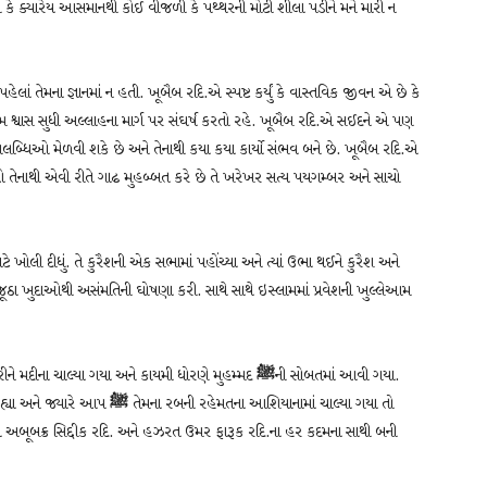
 કે ક્યારેય આસમાનથી કોઈ વીજળી કે પથ્થરની મોટી શીલા પડીને મને મારી ન
લાં તેમના જ્ઞાનમાં ન હતી. ખૂબૈબ રદિ.એ સ્પષ્ટ કર્યું કે વાસ્તવિક જીવન એ છે કે
મ શ્વાસ સુધી અલ્લાહના માર્ગ પર સંઘર્ષ કરતો રહે. ખૂબૈબ રદિ.એ સઈદને એ પણ
લબ્ધિઓ મેળવી શકે છે અને તેનાથી કયા કયા કાર્યો સંભવ બને છે. ખૂબૈબ રદિ.એ
થીઓ તેનાથી એવી રીતે ગાઢ મુહબ્બત કરે છે તે ખરેખર સત્ય પયગમ્બર અને સાચો
ી દીધું. તે કુરૈશની એક સભામાં પહોંચ્યા અને ત્યાં ઉભા થઈને કુરૈશ અને
ૂઠા ખુદાઓથી અસંમતિની ઘોષણા કરી. સાથે સાથે ઇસ્લામમાં પ્રવેશની ખુલ્લેઆમ
મદીના ચાલ્યા ગયા અને કાયમી ધોરણે મુહમ્મદ
ﷺ
ની સોબતમાં આવી ગયા.
રહ્યા અને જ્યારે આપ
ﷺ
તેમના રબની રહેમતના આશિયાનામાં ચાલ્યા ગયા તો
 અબૂબક્ર સિદ્દીક રદિ. અને હઝરત ઉમર ફારૂક રદિ.ના હર કદમના સાથી બની