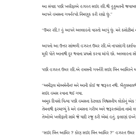
આ સંવાદ પછી ખલીફાએ હઝરત સઈદ રદિ.થી હુકૂમતની જવાબદારીઓ 
આપને હમસના ગવર્નરપદે નિમણૂક કરી રહ્યો છું.”
“ઉમર રદિ.! હું આપને અલ્લાહનો વાસ્તો આપું છું. મને કસોટીમા
આપનો આ ઉત્તર સાંભળી હઝરત ઉમર રદિ.એ નાપસંદગી દર્શાવતાં ક
મૂકી પોતે આનાથી દૂર થવાના પ્રયત્નો કરવા માંગો છો. અલ્લાહના સ
પછી હઝરત ઉમર રદિ.એ હમસની ગવર્નરી સઈદ બિન આમિરને આપતાં ક
“અમીરૂલ મોઅમેનીન! મને આની કોઈ જ જરૂરત નથી. બૈતુલમાલથી 
સઈદ હમસ રવાના થઈ ગયા.
અમુક દિવસો વિત્યા પછી હમસના કેટલાક વિશ્વસનીય લોકોનું એક
તેમનાથી ફરમાવ્યું કે મને હમસના ગરીબ અને જરૂરતમંદોના નામો લ
તેઓએ ખલીફાની સામે જે યાદી રજૂ કરી એમાં હતું, ફલાણાં ઇબ્ન
“સઈદ બિન આમિર ? કોણ સઈદ બિન આમિર ?” હઝરત ઉમર રદિ.એ