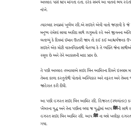
અલ્લાહ પાસે શ્રાપ માંગતા હતા. દરેક સમયે આ વાતનો ભય રહેતો
નાંખે.
ત્યારબાદ સ્વપ્નમાં ખૂબૈબ રદિ.એ સઈદને એવી વાતો જણાવી કે જે પહે
મનુષ્ય હંમેશાં સાચા અકીદા સાથે ઝઝૂમતો રહે અને જીવનના અંતિ
બતાવ્યું કે દિલમાં ઈમાન ઊતરી જાય તો કઈ કઈ આશ્ચર્યજનક ઉપ
સઈદને એક મોટી વાસ્તવિક્તાથી ચેતવ્યા કે તે વ્યક્તિ જેના સા
રસૂલ છે અને તેને આકાશની મદદ પ્રાપ્ત છે.
તે પછી અલ્લાહ તઆલાએ સઈદ બિન આમિરના દિલને ઇસ્લામ માટે ખોલ
તેમના કાળા કરતૂતોથી પોતાનો અસ્વિકાર અને નફરત અને તેમના જ
જાહેરાત કરી દીધી.
આ પછી હઝરત સઈદ બિન આમિર રદિ. હિજરત (સ્થળાંતર) કરીને 
ખૈબરના યુદ્ધ અને તેના પછીના બધા જ યુદ્ધોમાં આપ
ﷺ
ની સાથે 
હઝરત સઈદ બિન આમિર રદિ. આપ
ﷺ
ના બન્ને ખલીફા હઝરત
ગયા.