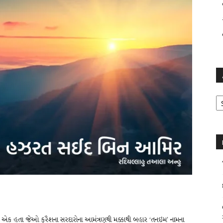
Ar
 એક હતા જેઓ કુરૈશના સરદારોના આમંત્રણથી મક્કાથી બહાર ‘તનઇમ’ નામના