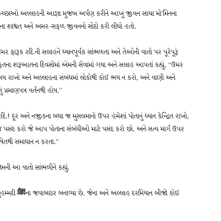
ચ્છાઓ અલ્લાહની આજ્ઞા મુજબ અર્પણ કરીને આખું જીવન સાચા મો’મિનના
િરતના શાશ્વત અને અમર-સફળ જીવનનો સોદો કરી લીધો હતો.
 ઉમર ફારૂક રદિ.ની સલાહને ધ્યાનપૂર્વક સાંભળતા અને તેઓની વાતો પર પૂરેપૂરૂં
ા શરૂઆતના દિવસોમાં એમની સેવામાં ગયા અને સલાહ આપતાં કહ્યું, “ઉમર
થી ભય રાખો અને અલ્લાહના સંબંધમાં લોકોથી કોઈ ભય ન કરો, અને વાણી અને
 પ્રમાણપત્ર વર્તનથી હોય.”
 દૂર અને નજીકના બધા જ મુસલમાનો ઉપર હંમેશાં પોતાનું ધ્યાન કેન્દ્રિત રાખો,
જ પસંદ કરો જે આપ પોતાના સંબંધીઓ માટે પસંદ કરો છો, અને સત્ય માર્ગ ઉપર
ષિતથી સમાધાન ન કરતા.”
ી આ વાતો સાંભળીને કહ્યું.
ુહમ્મદી
ﷺ
ના જવાબદાર બનાવ્યા છે, જેના અને અલ્લાહ દરમિયાન બીજો કોઈ