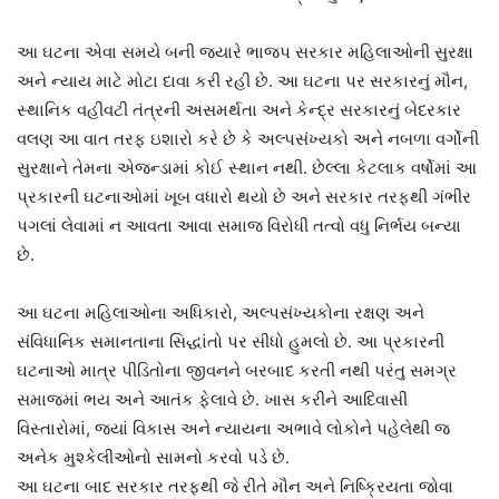
આ ઘટના એવા સમયે બની જ્યારે ભાજપ સરકાર મહિલાઓની સુરક્ષા
અને ન્યાય માટે મોટા દાવા કરી રહી છે. આ ઘટના પર સરકારનું મૌન,
સ્થાનિક વહીવટી તંત્રની અસમર્થતા અને કેન્દ્ર સરકારનું બેદરકાર
વલણ આ વાત તરફ ઇશારો કરે છે કે અલ્પસંખ્યકો અને નબળા વર્ગોની
સુરક્ષાને તેમના એજન્ડામાં કોઈ સ્થાન નથી. છેલ્લા કેટલાક વર્ષોમાં આ
પ્રકારની ઘટનાઓમાં ખૂબ વધારો થયો છે અને સરકાર તરફથી ગંભીર
પગલાં લેવામાં ન આવતા આવા સમાજ વિરોધી તત્વો વધુ નિર્ભય બન્યા
છે.
આ ઘટના મહિલાઓના અધિકારો, અલ્પસંખ્યકોના રક્ષણ અને
સંવિધાનિક સમાનતાના સિદ્ધાંતો પર સીધો હુમલો છે. આ પ્રકારની
ઘટનાઓ માત્ર પીડિતોના જીવનને બરબાદ કરતી નથી પરંતુ સમગ્ર
સમાજમાં ભય અને આતંક ફેલાવે છે. ખાસ કરીને આદિવાસી
વિસ્તારોમાં, જ્યાં વિકાસ અને ન્યાયના અભાવે લોકોને પહેલેથી જ
અનેક મુશ્કેલીઓનો સામનો કરવો પડે છે.
આ ઘટના બાદ સરકાર તરફથી જે રીતે મૌન અને નિષ્ક્રિયતા જોવા