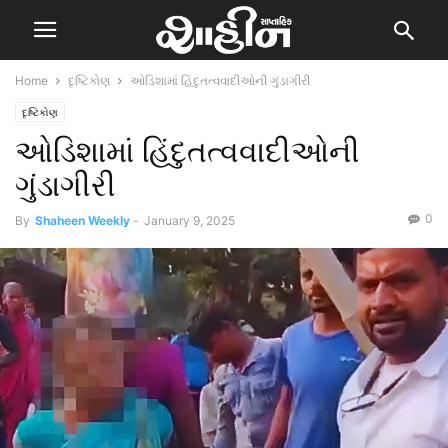
Home
દૃષ્ટિકોણ
ઓડિશામાં હિંદુતત્વવાદીઓની ગુંડાગીરી
દૃષ્ટિકોણ
ઓડિશામાં હિંદુતત્વવાદીઓની
ગુંડાગીરી
0
By
Shaheen Weekly
-
January 9, 2025