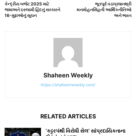
કેન્દ્રીય બજેટ 2025 માટે
ભૂતપૂર્વ વડાપ્રધાનશ્રી
જમાઅતે ઇસ્લામી હિંદનું સરકારને
મનમોહનસિંહની આર્થિકનીતિઓ
16-મુદ્દાઓનું સૂચન
અને ભારત
Shaheen Weekly
https://shaheenweekly.com/
RELATED ARTICLES
‘કટ્ટરપંથી વિરોધી સેલ’ સાંપ્રદાયિકતાના