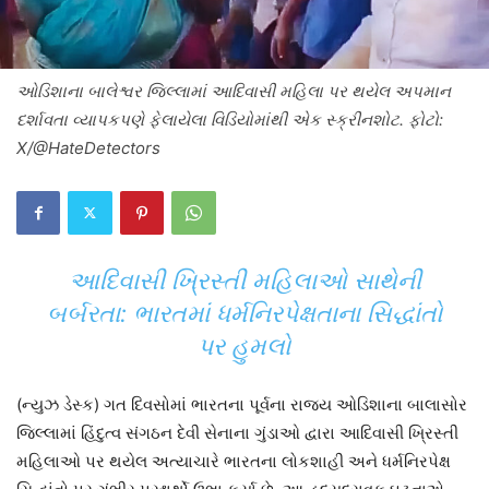
ઓડિશાના બાલેશ્વર જિલ્લામાં આદિવાસી મહિલા પર થયેલ અપમાન
દર્શાવતા વ્યાપકપણે ફેલાયેલા વિડિયોમાંથી એક સ્ક્રીનશોટ. ફોટો:
X/@HateDetectors
આદિવાસી ખ્રિસ્તી મહિલાઓ સાથેની
બર્બરતા: ભારતમાં ધર્મનિરપેક્ષતાના સિદ્ધાંતો
પર હુમલો
(ન્યુઝ ડેસ્ક) ગત દિવસોમાં ભારતના પૂર્વના રાજ્ય ઓડિશાના બાલાસોર
જિલ્લામાં હિંદુત્વ સંગઠન દેવી સેનાના ગુંડાઓ દ્વારા આદિવાસી ખ્રિસ્તી
મહિલાઓ પર થયેલ અત્યાચારે ભારતના લોકશાહી અને ધર્મનિરપેક્ષ