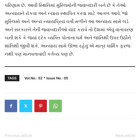
પરિણામ છે. આવી સ્થિતિમાં મુસ્લિમોની જવાબદારી બને છે કે તેઓ
અન્યાયને રોકવા અને ન્યાય સ્થાપિત કરવા માટે આગળ આવે. જો
મુસ્લિમો અને અન્ય ન્યાયપ્રિય વર્ગો મળીને આ અન્યાય સામે લડે
અને સરકારને તેની જવાબદારીઓ યાદ કરાવે તો દેશમાં એવું વાતાવરણ
બની શકે કે જ્યાં દરેક વ્યક્તિ પોતાના ધર્મ અને જાતિથી ઉપર ઉઠીને
શાંતિથી જીવી શકે. અન્યાય સામે ઊભા રહેવું એ માત્ર ધાર્મિક ફરજ
નથી પણ માનવતાવાદી કર્તવ્ય પણ છે.
TAGS
Vol.No.: 52 * Issue No.: 05
Previous article
Next article