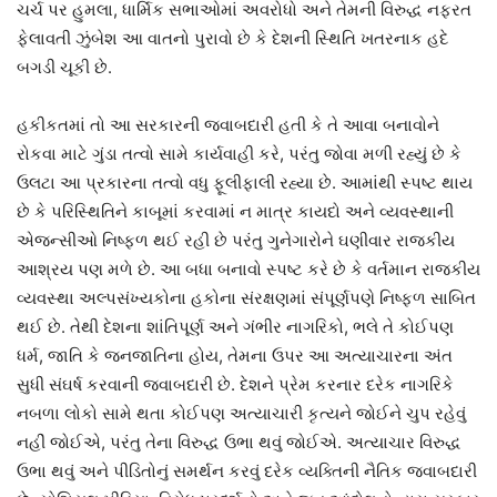
ચર્ચ પર હુમલા, ધાર્મિક સભાઓમાં અવરોધો અને તેમની વિરુદ્ધ નફરત
ફેલાવતી ઝુંબેશ આ વાતનો પુરાવો છે કે દેશની સ્થિતિ ખતરનાક હદે
બગડી ચૂકી છે.
હકીકતમાં તો આ સરકારની જવાબદારી હતી કે તે આવા બનાવોને
રોકવા માટે ગુંડા તત્વો સામે કાર્યવાહી કરે, પરંતુ જોવા મળી રહ્યું છે કે
ઉલટા આ પ્રકારના તત્વો વધુ ફૂલીફાલી રહ્યા છે. આમાંથી સ્પષ્ટ થાય
છે કે પરિસ્થિતિને કાબૂમાં કરવામાં ન માત્ર કાયદો અને વ્યવસ્થાની
એજન્સીઓ નિષ્ફળ થઈ રહી છે પરંતુ ગુનેગારોને ઘણીવાર રાજકીય
આશ્રય પણ મળે છે. આ બધા બનાવો સ્પષ્ટ કરે છે કે વર્તમાન રાજકીય
વ્યવસ્થા અલ્પસંખ્યકોના હકોના સંરક્ષણમાં સંપૂર્ણપણે નિષ્ફળ સાબિત
થઈ છે. તેથી દેશના શાંતિપૂર્ણ અને ગંભીર નાગરિકો, ભલે તે કોઈપણ
ધર્મ, જાતિ કે જનજાતિના હોય, તેમના ઉપર આ અત્યાચારના અંત
સુધી સંઘર્ષ કરવાની જવાબદારી છે. દેશને પ્રેમ કરનાર દરેક નાગરિકે
નબળા લોકો સામે થતા કોઈપણ અત્યાચારી કૃત્યને જોઈને ચુપ રહેવું
નહીં જોઈએ, પરંતુ તેના વિરુદ્ધ ઉભા થવું જોઈએ. અત્યાચાર વિરુદ્ધ
ઉભા થવું અને પીડિતોનું સમર્થન કરવું દરેક વ્યક્તિની નૈતિક જવાબદારી