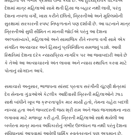
સિદ્ધાંતો પર ગંભીર પ્રશ્નાર્થો ઉભા કર્યા છે. આ હૃદયદ્રાવક ઘટનાએ
દેશમાં માત્ર મહિલાઓ સામે થતી હિંસા જ બહાર નથી લાવી, પરંતુ
દેશના નબળા વર્ગો, ખાસ કરીને દલિતો, ખ્રિસ્તીઓ અને મુસ્લિમોની
સુરક્ષામાં સરકારની સ્પષ્ટ નિષ્ફળતાને પણ દર્શાવી છે. આ ઘટનાને માત્ર
ખ્રિસ્તીઓ સુધી સીમિત ન માનવી જોઈએ પરંતુ આ દેશના
અલ્પસંખ્યકો, મહિલાઓ અને સામાજિક રીતે નબળા વર્ગો સામે એક
સંગઠિત અત્યાચાર અને હિંસાનું પ્રતિનિધિત્વ સમજવું પડશે. આવી
સ્થિતિમાં દેશના દરેક ન્યાયપ્રિય નાગરિક પર આ જવાબદારી આવે છે
કે તેઓ આ અત્યાચારનો અંત લાવવા અને ન્યાય સ્થાપિત કરવા માટે
પોતાનું યોગદાન આપે.
સમાચારો અનુસાર, ભાજપના સાંસદ પ્રતાપ સરંગીની ચૂંટણી ક્ષેત્રમાં
દેવ સેનાના ગુંડાઓએ કેટલીક આદિવાસી ખ્રિસ્તી મહિલાઓને ઝાડ
સાથે બાંધીને ખૂબ જ ક્રૂરતાપૂર્વક માર માર્યો હતો, તેમના ચહેરા બદલી
નાખ્યા હતા અને જબરદસ્તી જય શ્રી રામ અને જય જગન્નાથના નારા
લગાવવા માટે મજબૂર કરી હતી. ખ્રિસ્તી મહિલાઓ સાથે થયેલી આ
બર્બરતા માત્ર માનવ અધિકારોનું ગંભીર ઉલ્લંઘન જ નથી પરંતુ દેશના
સંવિધાનમાં આપવામાં આવેલી ધાર્મિક સ્વતંત્રતાનું પણ અપમાન છે.