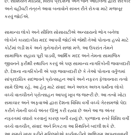
છે. સોશિયલ મીડિયા, વિરોધ પ્રદર્શનો અને જન આંદોલનો દ્વારા સરકાર
અને વહીવટી તંત્રને આવા બનાવોને સખત રીતે રોકવા માટે મજબૂર
કરવું જોઈએ.
સામાન્ય લોકો અને સીવિલ સોસાયટીએ અન્યાયનો ભોગ બનેલા
લોકોને કાયદાકીય મદદ આપવી જોઈએ જેથી તેઓ પોતાના હક્કો માટે
કોર્ટમાં લડી શકે અને ગુનેગારોને સજા મળે. આ ઉપરાંત તેમને
સામાજિક સહાય પૂરી પાડવી, આર્થિક મદદ અને તેમના સામાજિક
જીવનને ફરીથી સ્થાપિત કરવું એ પણ સામાન્ય નાગરિકોની જવાબદારી
છે. દેશના નાગરિકોની એ પણ જવાબદારી છે કે તેઓ પોતાના વર્તુળમાં
સાંપ્રદાયિક સદભાવને પ્રોત્સાહન આપે અને નફરત ફેલાવનારા તત્વો
સામે ઊભા રહે. આ હેતુ માટે સંવાદ અને અલગ અલગ ધર્મોના લોકો
વચ્ચે વાતચીતને પ્રોત્સાહન આપવું ખૂબ જ જરૂરી છે. આ તત્વો ખોટા
સમાચાર અને અફવાઓ દ્વારા દેશના વિવિધ વર્ગો વચ્ચે ગેરસમજો પેદા
કરીને તેમની વચ્ચે અંતર ઊભું કરી રહ્યા છે અને આ જ અંતર
નફરતમાં વધારો કરવાનું કારણ બની રહ્યું છે. પ્રજાના સ્તરે વિવિધ વર્ગો
વચ્ચે વાતચીત, સંવાદ અને નિકટતા આ સ્થિતિને બદલી શકે છે.
આ સમયે ખાસ કરીને મુસ્લિમોએ કાર્યવાહીનો અભિગમ અપનાવવાની