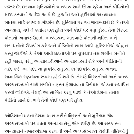
જરૂર છે. ઇસ્લામ મુસ્લિમોને અન્યાય સામે ઊભા રહેવા અને પીડિતોની
મદદ કરવાનો આદેશ આપે છે. કુર્આન અને હદીસમાં અન્યાયના
ખાતમા માટે સ્પષ્ટ માર્ગદર્શન છે. મુસ્લિમો પર આ જવાબદારી છે કે તેઓ
અન્યાય, ભલે તે ક્યાંય પણ હોય અને કોઈ પર પણ હોય, તેના વિરુદ્ધ
પોતાનો અવાજ ઉઠાવે. અન્યાયના અંત માટે પોતાની શક્તિ અને
સંસાધનોનો ઉપયોગ કરે અને પીડિતોનો સાથ આપે. મુસ્લિમોએ એવું ન
કરવું જોઈએ કે તેઓ આવી ઘટનાઓ પર ચુપચાપ તમાશબીન બનીને
રહી જાય, પરંતુ અત્યાચારીઓને અત્યાચારથી રોકે અને પીડિતોની
મદદ કરે. આ મદદ નાણાકીય સહાય, કાયદાકીય સહાય અથવા
સામાજિક સહાયના રૂપમાં હોઈ શકે છે. તેમણે ખ્રિસ્તીઓ અને અન્ય
અલ્પસંખ્યકો સાથે મળીને નફરત ફેલાવવાના વિરોધમાં એકતા સ્થાપિત
કરવી જોઈએ. તેમણે આ સાબિત કરવું પડશે કે તેઓ દેશના તમામ
પીડિતો સાથે છે, ભલે તેનો કોઈ પણ ધર્મ હોય.
ઓડિશાની ઘટના દેશમાં ખાસ કરીને ખ્રિસ્તી અને મુસ્લિમ જેવા
અલ્પસંખ્યકો પર વધતા અત્યાચારોનું એક દર્પણ છે. આ સરકારના
અન્યાયને નજરઅંદાજ કરવાની અને અલ્પસંખ્યકો વિરોધી નીતિઓનું