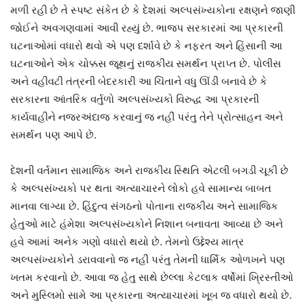
મળી રહી છે તે સ્પષ્ટ સંકેત છે કે દેશમાં અલ્પસંખ્યકોના રક્ષણને જાણી
જોઈને અવગણવામાં આવી રહ્યું છે. ભાજપ સરકારમાં આ પ્રકારની
ઘટનાઓમાં વધારો થવો એ પણ દર્શાવે છે કે નફરત અને હિંસાની આ
ઘટનાઓને એક ચોક્કસ જૂથનું રાજકીય સમર્થન પ્રાપ્ત છે. પોલીસ
અને વહીવટી તંત્રની બેદરકારી આ ચિંતાને વધુ ઊંડી બનાવે છે કે
સરકારના આંતરિક વર્તુળો અલ્પસંખ્યકો વિરુદ્ધ આ પ્રકારની
કાર્યવાહીને નજરઅંદાજ કરવાનું જ નહીં પરંતુ તેને પ્રોત્સાહન અને
સમર્થન પણ આપે છે.
દેશની વર્તમાન સામાજિક અને રાજકીય સ્થિતિ એટલી બગડી ચૂકી છે
કે અલ્પસંખ્યકો પર થતા અત્યાચારને લોકો હવે સામાન્ય બાબત
માનવા લાગ્યા છે. હિંદુત્વ સંગઠનો પોતાના રાજકીય અને સામાજિક
હેતુઓ માટે હંમેશા અલ્પસંખ્યકોને નિશાન બનાવતા આવ્યા છે અને
હવે આમાં અનેક ગણો વધારો થયો છે. તેમનો ઉદ્દેશ્ય માત્ર
અલ્પસંખ્યકોને ડરાવવાનો જ નહીં પરંતુ તેમની ધાર્મિક ઓળખને પણ
ખતમ કરવાનો છે. આવા જ હેતુ સાથે છેલ્લા કેટલાક વર્ષોમાં ખ્રિસ્તીઓ
અને મુસ્લિમો સામે આ પ્રકારના અત્યાચારમાં ખૂબ જ વધારો થયો છે.