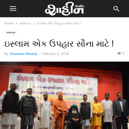
Home
સમાચાર
ઇસ્લામ એક ઉપહાર સૌના માટે !
સમાચાર
ઇસ્લામ એક ઉપહાર સૌના માટે !
0
By
Shaheen Weekly
-
February 4, 2018