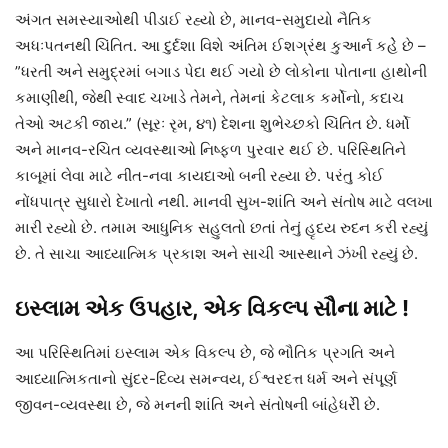
અંગત સમસ્યાઓથી પીડાઈ રહ્યો છે, માનવ-સમુદાયો નૈતિક
અધઃપતનથી ચિંતિત. આ દુર્દશા વિશે અંતિમ ઈશગ્રંથ કુઆર્ન કહેે છે –
”ધરતી અને સમુદ્રમાં બગાડ પેદા થઈ ગયો છે લોકોના પોતાના હાથોની
કમાણીથી, જેથી સ્વાદ ચખાડે તેમને, તેમનાં કેટલાક કર્મોનો, કદાચ
તેઓ અટકી જાય.” (સૂરઃ રૃમ, ૪૧) દેશના શુભેચ્છકો ચિંતિત છે. ધર્મો
અને માનવ-રચિત વ્યવસ્થાઓ નિષ્ફળ પુરવાર થઈ છે. પરિસ્થિતિને
કાબૂમાં લેવા માટે નીત-નવા કાયદાઓ બની રહ્યા છે. પરંતુ કોઈ
નોંધપાત્ર સુધારો દેખાતો નથી. માનવી સુખ-શાંતિ અને સંતોષ માટે વલખા
મારી રહ્યો છે. તમામ આધુનિક સહુલતો છતાં તેનું હૃદય રુદન કરી રહ્યું
છે. તે સાચા આધ્યાત્મિક પ્રકાશ અને સાચી આસ્થાને ઝંખી રહ્યું છે.
ઇસ્લામ એક ઉપહાર, એક વિકલ્પ સૌના માટે !
આ પરિસ્થિતિમાં ઇસ્લામ એક વિકલ્પ છે, જે ભૌતિક પ્રગતિ અને
આધ્યાત્મિકતાનો સુંદર-દિવ્ય સમન્વય, ઈશ્વરદત્ત ધર્મ અને સંપૂર્ણ
જીવન-વ્યવસ્થા છે, જે મનની શાંતિ અને સંતોષની બાંહેધરીે છે.