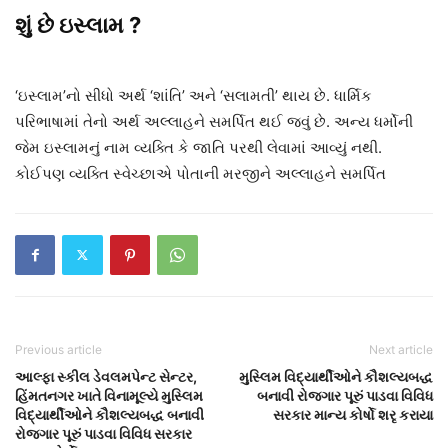
શું છે ઇસ્લામ ?
‘ઇસ્લામ’નો સીધો અર્થ ‘શાંતિ’ અને ‘સલામતી’ થાય છે. ધાર્મિક
પરિભાષામાં તેનો અર્થ અલ્લાહને સમર્પિત થઈ જવું છે. અન્ય ધર્મોની
જેમ ઇસ્લામનું નામ વ્યક્તિ કે જાતિ પરથી લેવામાં આવ્યું નથી.
કોઈપણ વ્યક્તિ સ્વેચ્છાએ પોતાની મરજીને અલ્લાહને સમર્પિત
Previous article
Next article
આલ્ફા સ્કીલ ડેવલમપેન્ટ સેન્ટર,
મુસ્લિમ વિદ્યાર્થીઓને કૌશલ્યબદ્ધ
હિંમતનગર ખાતે વિનામૂલ્યે મુસ્લિમ
બનાવી રોજગાર પૂરું પાડવા વિવિધ
વિદ્યાર્થીઓને કૌશલ્યબદ્ધ બનાવી
સરકાર માન્ય કોર્ષો શરૃ કરાયા
રોજગાર પૂરું પાડવા વિવિધ સરકાર