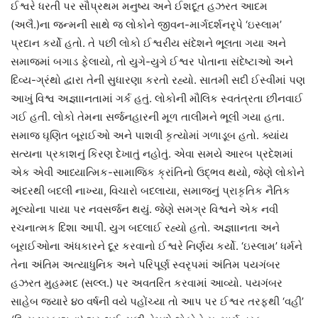
ઈશ્વરે ધરતી પર સૌપ્રથમ મનુષ્ય અને ઈશદૂત હઝરત આદમ
(અલૈ.)ના જન્મની સાથે જ લોકોને જીવન-માર્ગદર્શનરૃપે ‘ઇસ્લામ’
પ્રદાન કર્યો હતો. તે પછી લોકો ઈશ્વરીય સંદેશને ભૂલતા ગયા અને
સમાજમાં બગાડ ફેલાયો, તો યુગે-યુગે ઈશ્વર પોતાના સંદેષ્ટાઓ અને
દિવ્ય-ગ્રંથો દ્વારા તેની સુધારણા કરતો રહ્યો. સાતમી સદી ઈસ્વીમાં પણ
આખું વિશ્વ અજ્ઞાાનતામાં ગર્ક હતું. લોકોની મૌલિક સ્વતંત્રતા છીનવાઈ
ગઈ હતી. લોકો તેમના સર્જનહારની મૂળ તાલીમને ભૂલી ગયા હતા.
સમાજ ઘૃણિત બૂરાઈઓ અને પાશવી કૃત્યોમાં ગળાડૂબ હતો. ક્યાંય
સત્યના પ્રકાશનું કિરણ દેખાતું નહોતું. એવા સમયે આરબ પ્રદેશમાં
એક એવી આધ્યાત્મિક-સામાજિક ક્રાંતિનો ઉદ્ભવ થયો, જેણે લોકોને
અંદરથી બદલી નાખ્યા, વિચારો બદલાયા, સમાજનું પ્રાકૃતિક નૈતિક
મૂલ્યોના પાયા પર નવસર્જન થયું. જેણે સમગ્ર વિશ્વને એક નવી
રચનાત્મક દિશા આપી. યુગ બદલાઈ રહ્યો હતો. અજ્ઞાાનતા અને
બૂરાઈઓના અંધકારને દૂર કરવાનો ઈશ્વરે નિર્ણય કર્યો. ‘ઇસ્લામ’ ધર્મને
તેના અંતિમ અત્યાધુનિક અને પરિપૂર્ણ સ્વરૃપમાં અંતિમ પયગંબર
હઝરત મુહમ્મદ (સલ્લ.) પર અવતરિત કરવામાં આવ્યો. પયગંબર
સાહેબ જ્યારે ૪૦ વર્ષની વયે પહોંચ્યા તો આપ પર ઈશ્વર તરફથી ‘વહી’