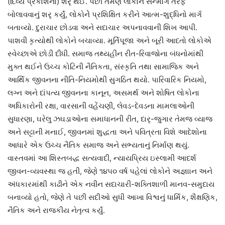
(દિવ્ય પ્રકાશના) શરૃ થઈ. પછી તેમણે લોકોને સન્માર્ગ તરફ
બોલાવવાનું શરૃ કર્યું, લોકોનેે પ્રશિક્ષિત કરીને આત્મ-શુદ્ધિનો માર્ગ
બતાવ્યો. દુરાચાર છોડવા અને સદાચાર અપનાવવાની શિખ આપી.
પાશવી કૃત્યોથી લોકોને બચાવ્યા. મૂર્તિપૂજા અને બૂરી આદતો લોકોએ
સ્વેચ્છાએ છોડી દીધી. સમાજ તથ્યહીન રીત-રિવાજોના બંધનોમાંથી
મુક્ત થઈને ઉચ્ચ કોટિની નૈતિકતા, સંસ્કૃતિ તથા સામાજિક અને
આર્થિક જીવનના નીતિ-નિયમોથી સુગઠિત થયો. પારિવારિક નિયમો,
લગ્ન અને દાંપત્ય જીવનના કાનૂન, અસમર્થ અને શોષિત લોકોના
અધિકારોની રક્ષા, વારસાની વહેંચણી, લેવડ-દેવડના મામલાઓની
સુધારણા, ઘરેલુ ઝઘડાઓના સમાધાનની રીત, દારૃ-જુગાર તેમજ વ્યાજ
અને સટ્ટાની મનાઈ, જીવનમાં શુદ્ધતા અને પવિત્રતા વિશે આદેશોના
આધારે એક ઉચ્ચ નૈતિક સમાજ અને સભ્યતાનું નિર્માણ થયું.
વાસ્તવમાં આ શિસ્તબદ્ધ સત્યવાદી, ન્યાયપ્રિય ઇસ્લામી આદર્શ
જીવન-વ્યવસ્થા જ હતી, જેણે ૧૪૫૦ વર્ષ પહેલાં લોકોને અજ્ઞાાન અને
અંધકારમાંથી કાઢીને એક નવીન સદાચારી-શક્તિશાળી માનવ-સમુદાય
બનાવ્યો હતો, જેણે તે પછી સદીઓ સુધી આખા વિશ્વનું ધાર્મિક, શૈક્ષણિક,
નૈતિક અને રાજકીય નેતૃત્વ કર્યું.