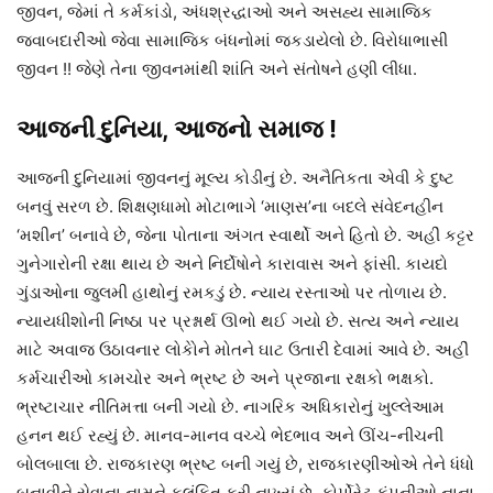
જીવન, જેમાં તે કર્મકાંડો, અંધશ્રદ્ધાઓ અને અસહ્ય સામાજિક
જવાબદારીઓ જેવા સામાજિક બંધનોમાં જકડાયેલો છે. વિરોધાભાસી
જીવન !! જેણે તેના જીવનમાંથી શાંતિ અને સંતોષને હણી લીધા.
આજની દુનિયા, આજનો સમાજ !
આજની દુનિયામાં જીવનનું મૂલ્ય કોડીનું છે. અનૈતિકતા એવી કે દુષ્ટ
બનવું સરળ છે. શિક્ષણધામો મોટાભાગે ‘માણસ’ના બદલે સંવેદનહીન
‘મશીન’ બનાવે છે, જેના પોતાના અંગત સ્વાર્થો અને હિતો છે. અહીં કટ્ટર
ગુનેગારોની રક્ષા થાય છે અને નિર્દોષોને કારાવાસ અને ફાંસી. કાયદો
ગુંડાઓના જુલમી હાથોનું રમકડું છે. ન્યાય રસ્તાઓ પર તોળાય છે.
ન્યાયધીશોની નિષ્ઠા પર પ્રશ્નાર્થ ઊભો થઈ ગયો છે. સત્ય અને ન્યાય
માટે અવાજ ઉઠાવનાર લોકોેને મોતને ઘાટ ઉતારી દેવામાં આવે છે. અહીં
કર્મચારીઓ કામચોર અને ભ્રષ્ટ છે અને પ્રજાના રક્ષકો ભક્ષકો.
ભ્રષ્ટાચાર નીતિમત્તા બની ગયો છે. નાગરિક અધિકારોનું ખુલ્લેઆમ
હનન થઈ રહ્યું છે. માનવ-માનવ વચ્ચે ભેદભાવ અને ઊંચ-નીચની
બોલબાલા છે. રાજકારણ ભ્રષ્ટ બની ગયું છે, રાજકારણીઓએ તેને ધંધો
બનાવીને સેવાના નામને કલંકિત કરી નાખ્યું છે. કોર્પોરેટ કંપનીઓ નાના