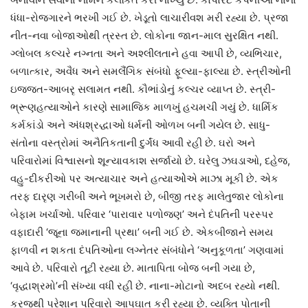
ધંધા-રોજગારને ભરખી ગઈ છે. ખેડૂતો લાચારીવશ મરી રહ્યા છે. પ્રજા
નીત-નવા બોજાઓથી ત્રસ્ત છે. લોકોના જાન-માલ સુરક્ષિત નથી.
ગ્લોબલ કલ્ચરે નગ્નતા અને અશ્લીલતાને હવા આપી છે, વ્યભિચાર,
બળાત્કાર, અવૈધ અને સમલૈંગિક સંબંધો ફૂલ્યા-ફાલ્યા છે. સ્ત્રીઓની
ઇજ્જત-આબરૃ સલામત નથી. કૌભાંડોનું કલ્ચર વ્યાપ્ત છે. સ્ત્રી-
ભ્રૂણહત્યાઓને કારણે સામાજિક માળખું હચમચી ગયું છે. ધાર્મિક
કર્મકાંડો અને અંધશ્રદ્ધાઓ ધર્મની ઓળખ બની ગયેલ છે. સાધુ-
સંતોના વસ્ત્રોમાં અનૈતિકતાની દુર્ગંધ આવી રહી છે. ઘરો અને
પરિવારોમાં વિશ્વાસનો શૂન્યાવકાશ સર્જાયો છે. ઘરેલુ ઝઘડાઓ, દહેજ,
વહુ-દીકરીઓ પર અત્યાચાર અને હત્યાઓેએ માઝા મૂકી છે. એક
તરફ દારૃણ ગરીબી અને ભૂખમરો છે, બીજી તરફ માલેતુજાર લોકોના
બેફામ ખર્ચાઓ. પરિવાર ‘પારાવાર પળોજણ’ અને દંપતિની પરસ્પર
વફાદારી ‘જૂના જમાનાની પ્રથા’ બની ગઈ છે. એકબીજાને સમય
ફાળવી ન શકતા દંપતિઓના લગ્નેતર સંબંધોને ‘અનુકૂળતા’ ગણવામાં
આવે છે. પરિવારો તૂટી રહ્યા છે. માતાપિતા બોજ બની ગયા છે,
‘વૃદ્ધાશ્રમો’ની સંખ્યા વધી રહી છે. નાના-મોટાનો અદબ રહ્યો નથી.
કરજથી પરેશાન પરિવારો આપઘાત કરી રહ્યા છે. વ્યક્તિ પોતાની