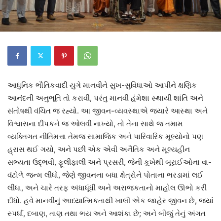
આધુનિક ભૌતિકવાદી યુગે માનવીને સુખ-સુવિધાઓ આપીને ક્ષણિક
આનંદની અનુભૂતિ તો કરાવી, પરંતુ માનવી હંમેશા સ્થાયી શાંતિ અને
સંતોષથી વંચિત જ રહ્યો. આ જીવન-વ્યવસ્થાએ જ્યારે આસ્થા અને
વિશ્વાસના દીપકને જ ઓલવી નાખ્યો, તો તેના સાથે જ તમામ
વ્યક્તિગત નીતિમત્તા તેમજ સામાજિક અને પારિવારિક મૂલ્યોનો પણ
હ્રાસ થઈ ગયો, અને પછી એક એવી અનૈતિક અને મૂલ્યહીન
સભ્યતા ઉદ્ભવી, ફૂલીફાલી અને પ્રસરી, જેની કૂખેથી બૂરાઈઓના વા-
વંટોળે જન્મ લીધો, જેણે જીવનના બધા ક્ષેત્રોને પોતાના ભરડામાં લઈ
લીધા, અને ચારે તરફ અંધાધૂંધી અને અરાજકતાનો માહોલ ઊભો કરી
દીધો. હવે માનવીનું આધ્યાત્મિકતાથી ખાલી એક જાહેર જીવન છે, જ્યાં
સ્પર્ધા, દબાણ, તાણ તથા ભય અને આશંકા છે; અને બીજું તેનું અંગત