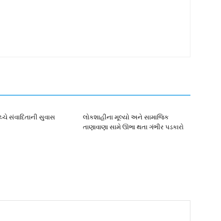
્ચે સંવાદિતાની સુવાસ
લોકશાહીના મૂલ્યો અને સામાજિક
તાણાવાણા સામે ઊભા થતા ગંભીર પડકારો