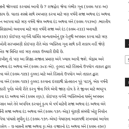
 સજાની જોગવાઇ કરવામાં આવી છે ? રાજદ્રોહ જેવા ગંભીર ગુના (કલમ-૧૨૪-અ)
શકાય છે. ઘાતક શસ્ત્રો સાથે રમખાણ કરવા માટે ત્રણ વર્ષની સજા અથવા દંડ અથવા
રોત્સાહન આપવા માટે ત્રણ વર્ષની જેલ અથવા દંડ અથવા બંને (કલમ-૧૫૩અ) .ભારતીય
 સિક્કાઓ બનાવવા માટે ત્રણ વર્ષની સજા અને દંડ (કલમ-૨૩૩) બનાવટી
) કોઈપણ વર્ર્ગની ધાર્મિક માન્યતાઓનું દુષ્ટ હેતુથી અપમાન કરવા માટે ત્રણ
ની સરખામણી કોઇપણ રીતે એક વ્યક્તિના ગુના સાથે કરી શકાય નહીં જેણે
 એક જ મિનિટ લઇ ત્રણ તલાક ઉચ્ચારી દીધી છે.
Ar
ખીશુ તો પણ આ શિક્ષા-સજાના પ્રમાણ અંગે ખ્યાલ આવી જશે. બેફામ અને
 સજા અથવા દંડ અથવા બંને (કલમ-૩૦૪-એ), હુલ્લડ માટે હિંસાનો ઉપયોગ તાકાત દ્વારા
વા બંને (કલમ-૧૪૭) હુલ્લડ માટે અને હિંસાનો ઉપયોગ અને તાકાત દ્વારા
 બંંને (કલમ-૧૪૭) હુલ્લડ કરવાના ઇરાદાથી પ્રોત્સાહન પુરૃં પાડયું, એક વર્ષની
ી પૂર્વક એવી રીતે કરવુ જેના વિષે એવી જાણ હોય કે તે જીવન માટે ભયરૃપ
ા દંડ અથવા બંને (કલમ ૨૬૯), કોઇપણ વર્ગની વ્યક્તિઓના ધર્મનું અપમાન
ાન અને તેને અપવિત્ર કરવાનું કૃત્ય બે વર્ષ માટેની સજા અથવા દંડ અથવા બંને
ષની સજા અથવા દંડ અથવા બંને (કલમ-૧૭૧-એફ) ચૂંટણી સંબંધી ખોટુ નિવદેન
ૃપિયા પાંચસો સુધીનુ દંડ (કલમ-૧૭૧-એચ) વેચાણના આશયથી રાખવામાં આવેલ
 ભેળસેળ – છ માસની સજા અથવા રૃ।.એક હજારનો દંડ અથવા બંને (કલમ-૨૭૨)