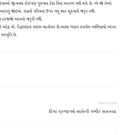
મહિલાઓ જીવનમાં કોઇપણ પુરુષના ટેકા વિના આગળ વધી શકે છે. એ જો તેઓ
ન આપવું જોઈએ. લગ્નની પવિત્રતા ઉપર વધુ ભાર મૂકવાની જરૃર નથી.
ેષ દરજ્જો આપવો જરૃરી નથી.
નિવર્સીટી ઓફ લો, હૈદ્રાબાદના વાઇસ ચાન્સેલર છે.આમા વ્યકત કરાયેલ અભિપ્રાયો અંગત
 આવૃત્તિ છે.
Next article
વિશ્વ પ્રજાઓ સામેની ગંભીર સમસ્યા