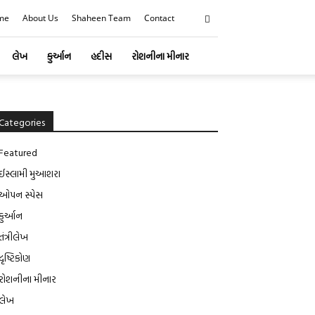
me
About Us
Shaheen Team
Contact
લેખ
કુર્આન
હદીસ
રોશનીના મીનાર
Categories
Featured
ઈસ્લામી મુઆશરા
ઓપન સ્પેસ
કુર્આન
તંત્રીલેખ
દૃષ્ટિકોણ
રોશનીના મીનાર
લેખ