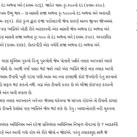
 દંડ અથવા બંને (કલમ-૨૮૬), જાહેર ત્રાસ-રૃ।.૨૦૦નો દંડ (કલમ-૨૯૦),
ટે જોખમ ઉભું થાય – છ માસની સજા અથવા રૃ।.૧૦૦૦નો દંડ અથવા બંને બનાવટી
લમ-૪૬૫). કોઇ કૃત્ય દ્વારા ઇજા પહોંચાડવી જેના કારણે માનવ જીવન જોખમમાં
પણ વ્યક્તિને ખોટી રીતે અટકાવવી-એક માસની જેલ અથવા દંડ અથવા બંને
્રણ માસની સજા અથવા રૃ।.૫૦૦ નો દંડ અથવા બંને (કલમ-૩૫૨), અપરાધિક
બંને (કલમ-૪૪૭), છેતરપીંડી એક વર્ષની સજા અથવા દંડ અથવા બંને
ણા મુસ્લિમ પુરુષો હિન્દુ પુરુષોની જેમ પોતાની પત્નીને તલાક આપવાને બદલે
ી ધીમી છે. આથી વર્ષો પસાર થઈ જશે ત્યારે એક વ્યક્તિ જેણે ત્રણ તલાક આપી
ામ ઉપાયોે ખુટી પડયા પછી.આમ આ નવા કાયદાથી કોઈ ઉપયોગી હેતુ સરવાનો
દો સફળ થઇ શકતો નથી. લગ્ન એક દીવાની કરાર છે એ બીજા કોઇપણ કરારની
ાથે અંત લાવી શકાય છે.
 ત્રણ તલાક આપનારને ખરેખર જેલમા ધકેલવા જ માંગતા હોઇએ તો દીવાની કાયદા
ી કેસોમાં પણ વ્યક્તિને જેલ થઈ શકે છે. દેવુ । ખાધાખોરાકી નહી ચુકવવા
્રતિબંધક અધિનિયમ અને દહેજ પ્રતિબંધક અધિનિયમ નિષ્ફળ નીવડયાં છે ? આદર્શની
જાણે અંત આવી ગયો હોય એ રીતે જોવો ન જોઈએ. પરંતુ તલાકશુદા સાથે જે