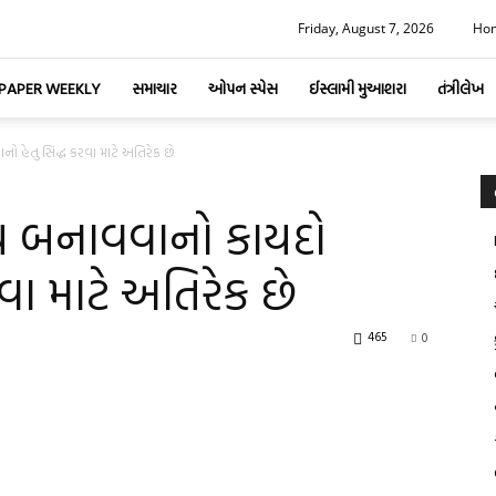
Friday, August 7, 2026
Ho
-PAPER WEEKLY
સમાચાર
ઓપન સ્પેસ
ઈસ્લામી મુઆશરા
તંત્રીલેખ
 હેતુ સિદ્ધ કરવા માટે અતિરેક છે
ધ બનાવવાનો કાયદો
રવા માટે અતિરેક છે
465
0