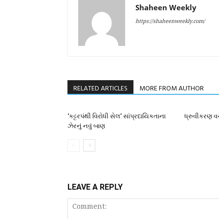
Shaheen Weekly
https://shaheenweekly.com/
RELATED ARTICLES
MORE FROM AUTHOR
‘કટ્ટરપંથી વિરોધી સેલ’ સાંપ્રદાયિકતાના
ધ્રુવીકરણ વચ
ઝેરનું નવું બાણ
LEAVE A REPLY