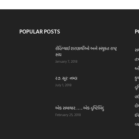
POPULAR POSTS
P
રોહિંગ્યાઈ શરણાર્થીઓ અને સંયુકત રાષ્ટ્ર
સમ
સંઘ
તંત
January 7, 2018
ઓપ
કુ
ર૭. સૂરઃ નમ્લ
July 1, 2018
દૃ
હ
લ
એક સમાચાર……. એક દૃષ્ટિબિંદુ
ઈસ
February 25, 2018
વ્