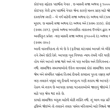
કોઇપણ સ્ફોટક પદાર્થોના વેપાર , છ માસની સજા અથવા રૃ.૧૦૦૦
કોઇપણ ઝેરી દ્રવ્ય પદાર્થનો વેપાર જેના કારણે માનવ પ્રાણ મા
દસ્તાવેજ ।સહી – બે વર્ષ માટેની સજા અથવા દંડ અથવા બંને (ક
મૂકાય. છ માસની સજા અથવા દંડ અથવા બંને (કલમ-૩૩૭), કોઇ
(કલમ-૩૪૧), હુમલો અથવા અપરાધિક તાકાતના ઉપયોગ દ્વારા ત
અનધિકૃત પ્રવેશ -ત્રણ માસની સજા અથવા રૃ।૫૦૦નો દંડ અથવા 
(કલમ-૪૨૦)
આની વાસ્તવિકતા તો એ છે કે (ફરીયાદ માંડવામાં આવશે એ બીકે ઘ
હવે તેમને છોડી દેશે. આપણા ગુના વિષયક ન્યાય તંત્રની ગતિ ઘણ
હોય એને આખરે સજા થશે અને એ પણ અપીલ અને રિવિઝનના તમ
નથી. સામાજિક સમસ્યાઓનો ઉકેલ લાવવામાં કોઇ સામાજિક કાય
જેમ બંને સંબંધિત પક્ષોના હિતમાં દીવાની કાયદાના પૂરતા રક્ષણ સ
ત્રણ તલાકને વધુમાં વધુ દીવાની અપકૃત્ય ગણી શકાય.જો આપણે
હેઠળ એ શકય છે આપણા કાયદા ઘડનારાઓએ જાણવું જોઇએ કે દીવાન
માટે પણ જેલ થઇ શકે છે.
કાયદો સામાજિક અંકુશ માટેની મોટી શક્તિ નથી. શું બાળ લગ્ન પ
દ્રષ્ટિએ જોઈએ તો તલાકને તલાક પામેલ મહિલાઓ માટે વિશ્વનો 