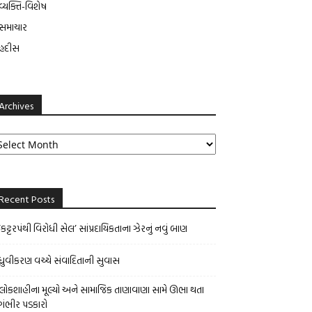
વ્યક્તિ-વિશેષ
સમાચાર
હદીસ
Archives
chives
Recent Posts
‘કટ્ટરપંથી વિરોધી સેલ’ સાંપ્રદાયિકતાના ઝેરનું નવું બાણ
ધ્રુવીકરણ વચ્ચે સંવાદિતાની સુવાસ
લોકશાહીના મૂલ્યો અને સામાજિક તાણાવાણા સામે ઊભા થતા
ગંભીર પડકારો