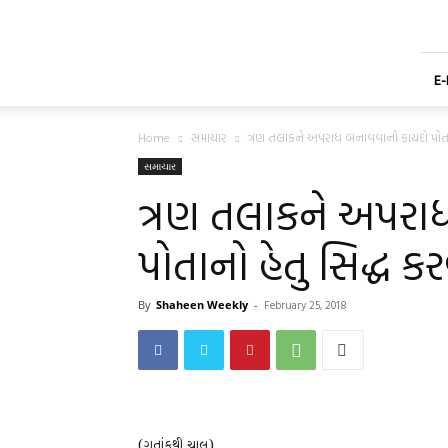
Shaheen
Gujarati
Weekly
Newspaper
E
Home
સમાચાર
ત્રણ તલાકને અપરાધ બનાવવાનો કાયદો પોતાનો
સમાચાર
ત્રણ તલાકને અપરા
પોતાનો હેતુ સિદ્ધ ક
By
Shaheen Weekly
-
February 25, 2018
(ગતાંકથી ચાલુ)