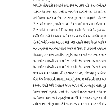
ભારતીય ફોજદારી કાયદામાં કયા કયા અપરાધ માટે ત્રણ વર્ષની
માટેની એક સજા ત્રણ વર્ષની છે અને તેમાં દંડનો ઉમેરો પણ કરી 
બંને (કલમ-૧૪૮) લોકોના વર્ગો વચ્ચે દુશ્મનાવટ-શત્રુતાને- પ્
સિક્કાઓ બનાવવા, ખરીદવા અને વેચવા માટેના સાધનોના ઉત્પાદન
સિક્કાઓની આયાત અને નિકાસ ત્રણ વર્ષની જેલ અને દંડ (કલમ-૨૩૭
વર્ષની જેલ અને દંડ અથવા બંને (કલમ-૨૯૫એ) આ ગંભીર ગુનાઓ
પોતાની પત્નીને તલાક આપવા માટે ત્રણ માસનો સમય લેવાને બદલે
અન્ય ગુનાઓ અને તેના માટેની સજાઓ ઉપર ઉપરછલ્લી નજરી ના
બેદરકાર્પૂર્વક વાહન હંકારીને મૃત્યુ નિપજાવવા માટે બે વર્ષની
ગેરકાયદેસર મંડળી રચવા માટે બે વર્ષની જેલ અથવા દંડ સાથે અથ
ગેરકાયદેસર મંડળી રચવા માટે બે વર્ષની જેલ અથવા દંડ સાથે અથવા
સજા અથવા દંડ અથવા બંને (કલમ-૧૧૭-ઇ) કોઇપણ કૃત્ય બેદરકાર
એવો ચેપ ફેલાવવાની શકયતા ધરાવતું હોય, છ મહિનાની સજા અથવ
કરવાના ઇરાદે સાથે ઉપાસના સ્થળ અથવા પવિત્ર વસ્તુનો નાશ, નુકસ
(કલમ-૨૯૫) ચૂંટણી વખતે ગેર વ્યાજબી પ્રભાવ પાડવો- એક વર્
દંડ (કલમ-૧૭૧-જી) ,ચૂંટણીઓ સંબંધી ગેરકાયદેસર ચુકવણી ર
ખાદ્ય પદાર્થો । પીણાઓમાં તેને પીડાકારક બનાવવાના આશયથી