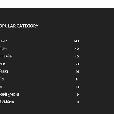
OPULAR CATEGORY
ાચાર
143
્રીલેખ
40
ન સ્પેસ
40
ર્આન
21
ષ્ટિકોણ
16
દીસ
14
ેખ
13
્લામી મુઆશરા
9
યક્તિ-વિશેષ
8