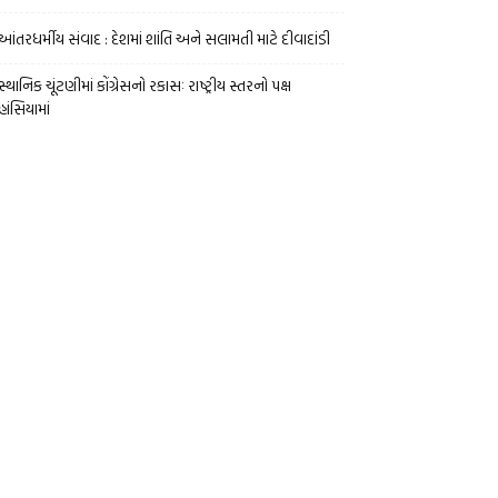
આંતરધર્મીય સંવાદ : દેશમાં શાંતિ અને સલામતી માટે દીવાદાંડી
સ્થાનિક ચૂંટણીમાં કોંગ્રેસનો રકાસઃ રાષ્ટ્રીય સ્તરનો પક્ષ
હાંસિયામાં