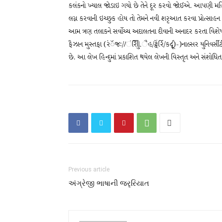
કલંકનો ખ્યાલ જોડાઇ ગયો છે તેને દૂર કરવો જોઈએ. આપણી 
લગ્ન કરવાની ઇચ્છુક હોય તો તેમને નવી શરૃઆત કરવા પ્રોત્સાહ
આમ ત્રણ તલાકને સર્વોચ્ચ અદાલતના દીવાની અનાદર કરતા વિશ
ફૈઝાન મુસ્તફા (રંંૅજઃ//ંરીુૈિી.ૈહ/ટ્વેંર્રિ/કર્દૃૂ)-)નાલ્સર યુ
છે. આ લેખ હિન્દુમાં પ્રકાશિત થયેલ લેખની વિસ્તૃત અને સંશોધિત
Previous article
અંગ્રેજી ભાષાની જરૃરિયાત